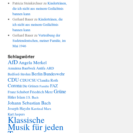
Patricia Steinkirchner
zu
Kindertränen,
die ich nicht aus meinem Gedächtnis
bannen kann
Gerhard Bauer
zu
Kindertränen, die
ich nicht aus meinem Gedächtnis
bannen kann
Gerhard Bauer
zu
Vertreibung der
Sudetendeutschen, meiner Familie, im
Mai 1946
Schlagwörter
AfD
Angela Merkel
Annalena Baerbock
Antifa
ARD
Berlin
Bundeswehr
Bedford-Strohm
CDU
CDU/CSU
Claudia Roth
Corona
FAZ
Die Grünen
Familie
Grüne
Friedrich Merz
Franz Schubert
Hitler
Islam
J.S. Bach
Johann Sebastian Bach
Joseph Haydn
Kardinal Marx
Karl Jaspers
Klassische
Musik für jeden