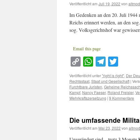
Veröffentlicht am
Juli 19, 2022
von
altmod
Im Gedenken an den 20. Juli 1944 mu
Reichs erinnert werden, an den sog.
sog. Volksgerichtshof war gewisse
Email this page
Copy
WhatsApp
Telegra
Twitt
Link
Veröffentlicht unter
"right is right"
,
Der Deu
Rechtsstaat
,
Staat und Gesellschaft
|
Vers
Furchtbare Juristen
,
Geheime Reichssac
Kampf
,
Nancy Faeser
,
Roland Freisler
,
Ve
Wehrkraftszersetzung
|
9 Kommentare
Die umfassende Milita
Veröffentlicht am
Mai 23, 2022
von
altmo
Unverändert sind – trotz 3 Monate K