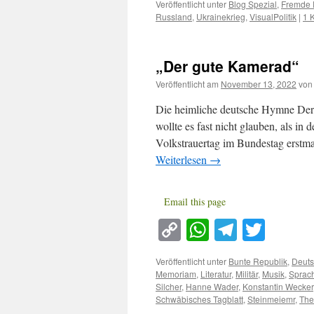
Veröffentlicht unter
Blog Spezial
,
Fremde 
Russland
,
Ukrainekrieg
,
VisualPolitik
|
1 
„Der gute Kamerad“
Veröffentlicht am
November 13, 2022
von
Die heimliche deutsche Hymne Der n
wollte es fast nicht glauben, als i
Volkstrauertag im Bundestag erstm
Weiterlesen
→
Email this page
Copy
WhatsApp
Telegra
Twitt
Link
Veröffentlicht unter
Bunte Republik
,
Deuts
Memoriam
,
Literatur
,
Militär
,
Musik
,
Sprac
Silcher
,
Hanne Wader
,
Konstantin Wecker
Schwäbisches Tagblatt
,
Steinmeiemr
,
The