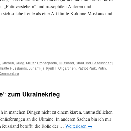
n „Putinverstehern“ und russophilen Autoren und
 sich solche Leute als eine Art fünfte Kolonne Moskaus und
m
er
,
Kirchen
,
Krieg
,
Militär
,
Propaganda
,
Russland
,
Staat und Gesellschaft
|
tkräfte Russlands
,
Junarmija
,
Kyrill I.
,
Oligarchen
,
Patriot Park
,
Putin
,
Kommentare
e“ zum Ukrainekrieg
d
 ich in manchen Dingen nicht zu einem klaren, unumstößlichen
enlieferungen an die Ukraine. In anderen Sachen bin ich mir
n Russland betrifft, die Rolle der …
Weiterlesen
→