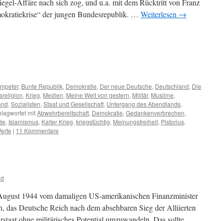
egel-Affäre nach sich zog, und u.a. mit dem Rücktritt von Franz
mokratiekrise“ der jungen Bundesrepublik. …
Weiterlesen
→
m
er
ompeter
,
Bunte Republik
,
Demokratie
,
Der neue Deutsche
,
Deutschland
,
Die
areligion
,
Krieg
,
Medien
,
Meine Welt von gestern
,
Militär
,
Muslime
,
and
,
Sozialisten
,
Staat und Gesellschaft
,
Untergang des Abendlands
,
lagwortet mit
Abwehrbereitschaft
,
Demokratie
,
Gedankenverbrechen
,
de
,
Islamismus
,
Kalter Krieg
,
kriegstüchtig
,
Meinungsfreiheit
,
Pistorius
,
erte
|
11 Kommentare
od
August 1944 vom damaligen US-amerikanischen Finanzminister
, das Deutsche Reich nach dem absehbaren Sieg der Alliierten
staat ohne militärisches Potential umzuwandeln. Das sollte