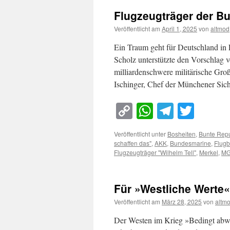
Flugzeugträger der Bu
Veröffentlicht am
April 1, 2025
von
altmod
Ein Traum geht für Deutschland in 
Scholz unterstützte den Vorschlag v
milliardenschwere militärische Gro
Ischinger, Chef der Münchener Sich
Copy
WhatsApp
Telegra
Twitt
Link
Veröffentlicht unter
Bosheiten
,
Bunte Repu
schaffen das"
,
AKK
,
Bundesmarine
,
Flugb
Flugzeugträger "Wilhelm Tell"
,
Merkel
,
M
Für »Westliche Werte«
Veröffentlicht am
März 28, 2025
von
altm
Der Westen im Krieg »Bedingt abwe