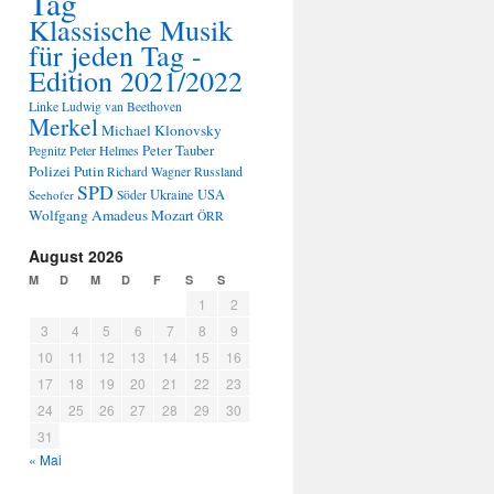
Tag
Klassische Musik
für jeden Tag -
Edition 2021/2022
Linke
Ludwig van Beethoven
Merkel
Michael Klonovsky
Peter Tauber
Peter Helmes
Pegnitz
Polizei
Putin
Russland
Richard Wagner
SPD
Ukraine
USA
Seehofer
Söder
Wolfgang Amadeus Mozart
ÖRR
August 2026
M
D
M
D
F
S
S
1
2
3
4
5
6
7
8
9
10
11
12
13
14
15
16
17
18
19
20
21
22
23
24
25
26
27
28
29
30
31
« Mai