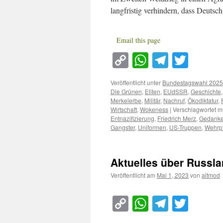
langfristig verhindern, dass Deuts
Email this page
Copy
WhatsApp
Telegra
Twitt
Link
Veröffentlicht unter
Bundestagswahl 2025
Die Grünen
,
Eliten
,
EUdSSR
,
Geschichte
Merkelerbe
,
Militär
,
Nachruf
,
Ökodiktatur
,
Wirtschaft
,
Wokeness
|
Verschlagwortet mi
Entnazifizierung
,
Friedrich Merz
,
Gedanke
Gangster
,
Uniformen
,
US-Truppen
,
Wehrpf
Aktuelles über Russl
Veröffentlicht am
Mai 1, 2023
von
altmod
Copy
WhatsApp
Telegra
Twitt
Link