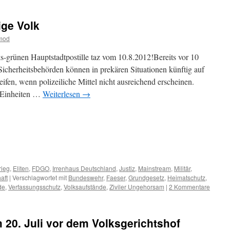
ige Volk
tmod
ks-grünen Hauptstadtpostille taz vom 10.8.2012!Bereits vor 10
Sicherheitsbehörden können in prekären Situationen künftig auf
eifen, wenn polizeiliche Mittel nicht ausreichend erscheinen.
e Einheiten …
Weiterlesen
→
m
er
rieg
,
Eliten
,
FDGO
,
Irrenhaus Deutschland
,
Justiz
,
Mainstream
,
Militär
,
aft
|
Verschlagwortet mit
Bundeswehr
,
Faeser
,
Grundgesetz
,
Heimatschutz
,
de
,
Verfassungsschutz
,
Volksaufstände
,
Ziviler Ungehorsam
|
2 Kommentare
 20. Juli vor dem Volksgerichtshof