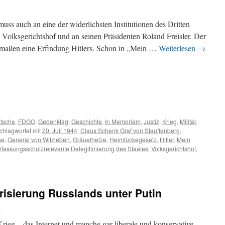
ss auch an eine der widerlichsten Institutionen des Dritten
 Volksgerichtshof und an seinen Präsidenten Roland Freisler. Der
rmaßen eine Erfindung Hitlers. Schon in „Mein …
Weiterlesen
→
m
er
tsche
,
FDGO
,
Gedenktag
,
Geschichte
,
In Memoriam
,
Justiz
,
Krieg
,
Militär
,
chlagwortet mit
20. Juli 1944
,
Claus Schenk Graf von Stauffenberg
,
he
,
General von Witzleben
,
Gräuelhetze
,
Heimtückegesetz
,
Hitler
,
Mein
rfassungsschutzrelevante Delegitimierung des Staates
,
Volksgerichtshof
,
risierung Russlands unter Putin
d
rieg – das Internet und manche gar liberale und konservative