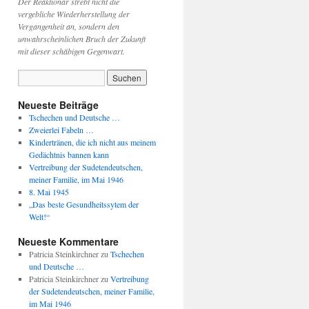
Der Reaktionär strebt nicht die
vergebliche Wiederherstellung der
Vergangenheit an, sondern den
unwahrscheinlichen Bruch der Zukunft
mit dieser schäbigen Gegenwart.
Neueste Beiträge
Tschechen und Deutsche …
Zweierlei Fabeln …
Kindertränen, die ich nicht aus meinem
Gedächtnis bannen kann
Vertreibung der Sudetendeutschen,
meiner Familie, im Mai 1946
8. Mai 1945
„Das beste Gesundheitssytem der
Welt!“
Neueste Kommentare
Patricia Steinkirchner
zu
Tschechen
und Deutsche …
Patricia Steinkirchner
zu
Vertreibung
der Sudetendeutschen, meiner Familie,
im Mai 1946