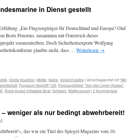
ndesmarine in Dienst gestellt
Erfüllung „Ein Flugzeugträger für Deutschland und Europa? Olaf
on Boris Pistorius, zusammen mit Österreich dieses
ßprojekt voranzutreiben. Doch Sicherheitsexperte Wolfgang
erheitskonferenz glaubte nicht, dass …
Weiterlesen
→
m
er
blik
,
Große Koalition
,
Militär
,
Satire
,
Vorsicht Satire
|
Verschlagwortet mit
"Wir
ereitschaft
,
Flugzeug GropGP 120
,
Flugzeugträger "Von-der-Leyen-Klasse"
,
G5
,
Rigid-Hulled Inflatable Boat
,
Schweiz
,
Waffenexport
|
2 Kommentare
 – weniger als nur bedingt abwehrbereit!
od
hrbereit!«, das war ein Titel des Spiegel-Magazins vom 10.