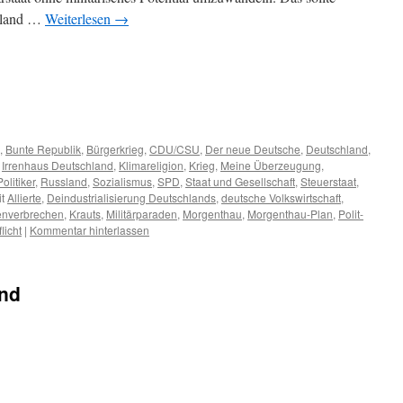
chland …
Weiterlesen
→
m
er
,
Bunte Republik
,
Bürgerkrieg
,
CDU/CSU
,
Der neue Deutsche
,
Deutschland
,
,
Irrenhaus Deutschland
,
Klimareligion
,
Krieg
,
Meine Überzeugung
,
Politiker
,
Russland
,
Sozialismus
,
SPD
,
Staat und Gesellschaft
,
Steuerstaat
,
t
Allierte
,
Deindustrialisierung Deutschlands
,
deutsche Volkswirtschaft
,
nverbrechen
,
Krauts
,
Militärparaden
,
Morgenthau
,
Morgenthau-Plan
,
Polit-
licht
|
Kommentar hinterlassen
and
m
er