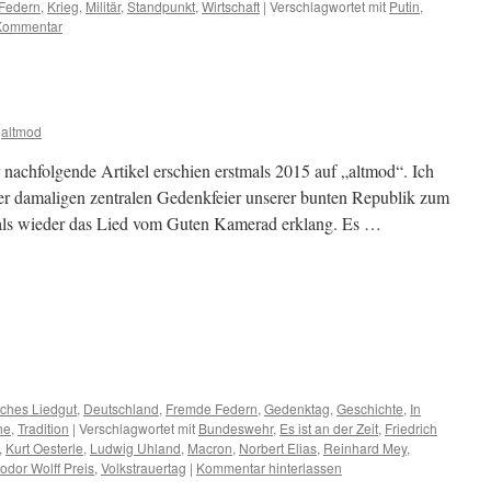
Federn
,
Krieg
,
Militär
,
Standpunkt
,
Wirtschaft
|
Verschlagwortet mit
Putin
,
Kommentar
altmod
achfolgende Artikel erschien erstmals 2015 auf „altmod“. Ich
n der damaligen zentralen Gedenkfeier unserer bunten Republik zum
als wieder das Lied vom Guten Kamerad erklang. Es …
m
er
ches Liedgut
,
Deutschland
,
Fremde Federn
,
Gedenktag
,
Geschichte
,
In
he
,
Tradition
|
Verschlagwortet mit
Bundeswehr
,
Es ist an der Zeit
,
Friedrich
,
Kurt Oesterle
,
Ludwig Uhland
,
Macron
,
Norbert Elias
,
Reinhard Mey
,
odor Wolff Preis
,
Volkstrauertag
|
Kommentar hinterlassen