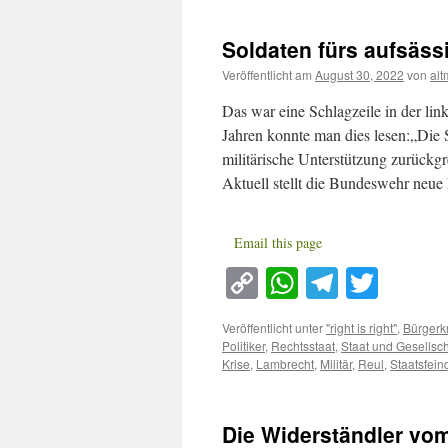
Soldaten fürs aufsäss
Veröffentlicht am
August 30, 2022
von
al
Das war eine Schlagzeile in der lin
Jahren konnte man dies lesen:„Die 
militärische Unterstützung zurückgr
Aktuell stellt die Bundeswehr neu
Email this page
Copy
WhatsApp
Telegra
Twitt
Link
Veröffentlicht unter
"right is right"
,
Bürgerk
Politiker
,
Rechtsstaat
,
Staat und Gesellsch
Krise
,
Lambrecht
,
Militär
,
Reul
,
Staatsfein
Die Widerständler vom