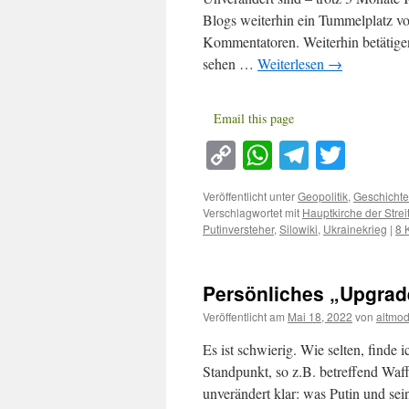
Blogs weiterhin ein Tummelplatz vo
Kommentatoren. Weiterhin betätigen
sehen …
Weiterlesen
→
Email this page
Copy
WhatsApp
Telegra
Twitt
Link
Veröffentlicht unter
Geopolitik
,
Geschichte
Verschlagwortet mit
Hauptkirche der Strei
Putinversteher
,
Silowiki
,
Ukrainekrieg
|
8 
Persönliches „Upgrad
Veröffentlicht am
Mai 18, 2022
von
altmo
Es ist schwierig. Wie selten, finde
Standpunkt, so z.B. betreffend Waff
unverändert klar: was Putin und sei