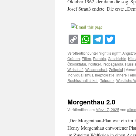
Oktober 1962, der dann die sog. Spi
Josef Strauß endete. Die erste „De
Copy
WhatsApp
Telegra
Twitt
Link
Veröffentlicht unter
"right is right"
,
Angsttr
Grünen
,
Eliten
,
Eurabia
,
Geschichte
,
Klim
Ökodiktatur
,
Politiker
,
Propaganda
,
Russl
Wirtschaft
,
Wissenschaft
,
Zeitgeist
|
Versch
Individualismus
,
Ineptokratie
,
Innere Fein
Rechtsstaatlichkeit
,
Toleranz
,
Westliche W
Morgenthau 2.0
Veröffentlicht am
März 17, 2025
von
altm
„Der Morgenthau-Plan war ein im 
Henry Morgenthau entworfener Plan
im Zweiten Weltkrieg in einen Agrar