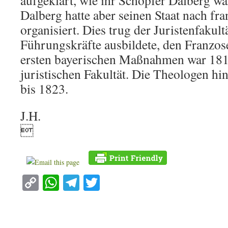
aufgeklärt, wie ihr Schöpfer Dalberg war
Dalberg hatte aber seinen Staat nach f
organisiert. Dies trug der Juristenfakultä
Führungskräfte ausbildete, den Franzos
ersten bayerischen Maßnahmen war 181
juristischen Fakultät. Die Theologen hi
bis 1823.
J.H.

Copy
WhatsApp
Telegram
Twitter
Link