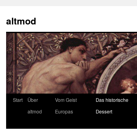
Zum
Inhalt
altmod
springen
Start
Über
Vom Geist
Das historische
altmod
Europas
Dessert