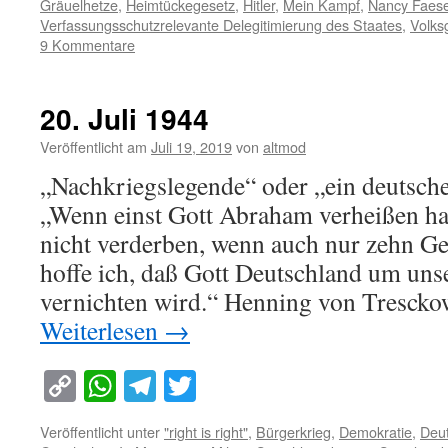
Gräuelhetze
,
Heimtückegesetz
,
Hitler
,
Mein Kampf
,
Nancy Faese
Verfassungsschutzrelevante Delegitimierung des Staates
,
Volks
9 Kommentare
20. Juli 1944
Veröffentlicht am
Juli 19, 2019
von
altmod
„Nachkriegslegende“ oder „ein deutsch
„Wenn einst Gott Abraham verheißen ha
nicht verderben, wenn auch nur zehn Ger
hoffe ich, daß Gott Deutschland um unse
vernichten wird.“ Henning von Tresck
Weiterlesen
→
Copy
WhatsApp
Telegram
Twitter
Link
Veröffentlicht unter
"right is right"
,
Bürgerkrieg
,
Demokratie
,
Deu