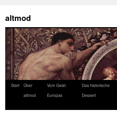
Zum
Inhalt
altmod
springen
Start
Über
Vom Geist
Das historische
altmod
Europas
Dessert