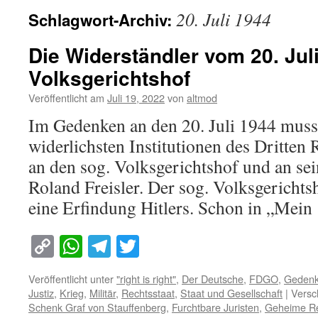
20. Juli 1944
Schlagwort-Archiv:
Die Widerständler vom 20. Jul
Volksgerichtshof
Veröffentlicht am
Juli 19, 2022
von
altmod
Im Gedenken an den 20. Juli 1944 muss 
widerlichsten Institutionen des Dritten 
an den sog. Volksgerichtshof und an se
Roland Freisler. Der sog. Volksgericht
eine Erfindung Hitlers. Schon in „Mei
Copy
WhatsApp
Telegram
Twitter
Link
Veröffentlicht unter
"right is right"
,
Der Deutsche
,
FDGO
,
Gedenk
Justiz
,
Krieg
,
Militär
,
Rechtsstaat
,
Staat und Gesellschaft
|
Versc
Schenk Graf von Stauffenberg
,
Furchtbare Juristen
,
Geheime R