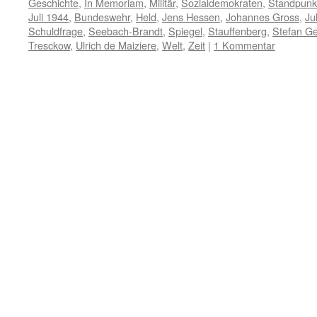
Geschichte
,
In Memoriam
,
Militär
,
Sozialdemokraten
,
Standpunk
Juli 1944
,
Bundeswehr
,
Held
,
Jens Hessen
,
Johannes Gross
,
Ju
Schuldfrage
,
Seebach-Brandt
,
Spiegel
,
Stauffenberg
,
Stefan G
Tresckow
,
Ulrich de Maiziere
,
Welt
,
Zeit
|
1 Kommentar