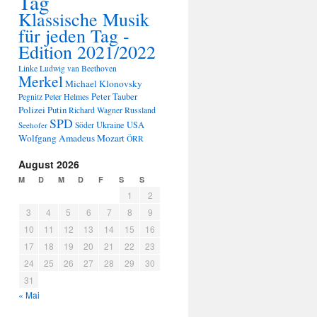
Tag
Klassische Musik
für jeden Tag -
Edition 2021/2022
Linke
Ludwig van Beethoven
Merkel
Michael Klonovsky
Peter Tauber
Peter Helmes
Pegnitz
Polizei
Putin
Russland
Richard Wagner
SPD
Ukraine
USA
Seehofer
Söder
Wolfgang Amadeus Mozart
ÖRR
August 2026
M
D
M
D
F
S
S
1
2
3
4
5
6
7
8
9
10
11
12
13
14
15
16
17
18
19
20
21
22
23
24
25
26
27
28
29
30
31
« Mai