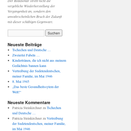
Der Reaktionär strebt nicht die
vergebliche Wiederherstellung der
Vergangenheit an, sondern den
unwahrscheinlichen Bruch der Zukunft
mit dieser schäbigen Gegenwart.
Neueste Beiträge
Tschechen und Deutsche …
Zweierlei Fabeln …
Kindertränen, die ich nicht aus meinem
Gedächtnis bannen kann
Vertreibung der Sudetendeutschen,
meiner Familie, im Mai 1946
8. Mai 1945
„Das beste Gesundheitssytem der
Welt!“
Neueste Kommentare
Patricia Steinkirchner
zu
Tschechen
und Deutsche …
Patricia Steinkirchner
zu
Vertreibung
der Sudetendeutschen, meiner Familie,
im Mai 1946