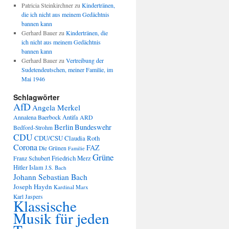
Patricia Steinkirchner
zu
Kindertränen,
die ich nicht aus meinem Gedächtnis
bannen kann
Gerhard Bauer
zu
Kindertränen, die
ich nicht aus meinem Gedächtnis
bannen kann
Gerhard Bauer
zu
Vertreibung der
Sudetendeutschen, meiner Familie, im
Mai 1946
Schlagwörter
AfD
Angela Merkel
Annalena Baerbock
Antifa
ARD
Berlin
Bundeswehr
Bedford-Strohm
CDU
CDU/CSU
Claudia Roth
Corona
FAZ
Die Grünen
Familie
Grüne
Friedrich Merz
Franz Schubert
Hitler
Islam
J.S. Bach
Johann Sebastian Bach
Joseph Haydn
Kardinal Marx
Karl Jaspers
Klassische
Musik für jeden