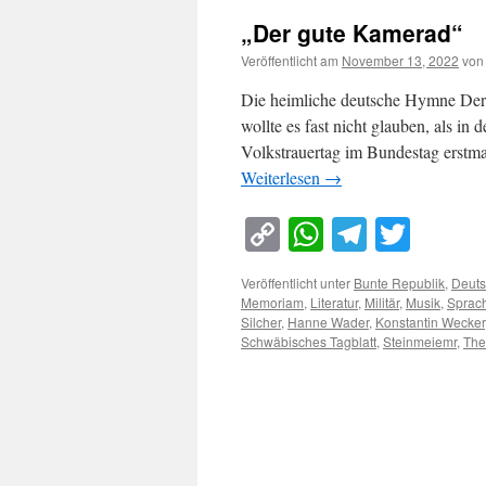
„Der gute Kamerad“
Veröffentlicht am
November 13, 2022
von
Die heimliche deutsche Hymne Der n
wollte es fast nicht glauben, als i
Volkstrauertag im Bundestag erstm
Weiterlesen
→
Copy
WhatsApp
Telegra
Twitt
Link
Veröffentlicht unter
Bunte Republik
,
Deuts
Memoriam
,
Literatur
,
Militär
,
Musik
,
Sprac
Silcher
,
Hanne Wader
,
Konstantin Wecker
Schwäbisches Tagblatt
,
Steinmeiemr
,
The