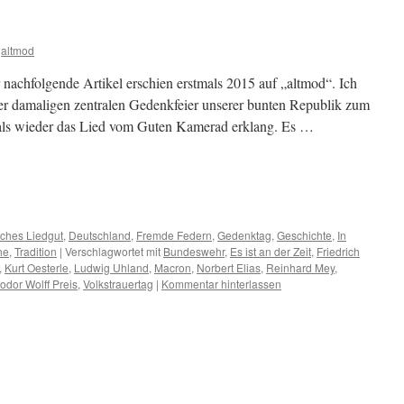
altmod
achfolgende Artikel erschien erstmals 2015 auf „altmod“. Ich
n der damaligen zentralen Gedenkfeier unserer bunten Republik zum
als wieder das Lied vom Guten Kamerad erklang. Es …
m
er
ches Liedgut
,
Deutschland
,
Fremde Federn
,
Gedenktag
,
Geschichte
,
In
he
,
Tradition
|
Verschlagwortet mit
Bundeswehr
,
Es ist an der Zeit
,
Friedrich
,
Kurt Oesterle
,
Ludwig Uhland
,
Macron
,
Norbert Elias
,
Reinhard Mey
,
odor Wolff Preis
,
Volkstrauertag
|
Kommentar hinterlassen