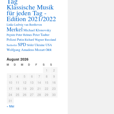
Tag
Klassische Musik
für jeden Tag -
Edition 2021/2022
Linke
Ludwig van Beethoven
Merkel
Michael Klonovsky
Peter Tauber
Peter Helmes
Pegnitz
Polizei
Putin
Russland
Richard Wagner
SPD
Ukraine
USA
Seehofer
Söder
Wolfgang Amadeus Mozart
ÖRR
August 2026
M
D
M
D
F
S
S
1
2
3
4
5
6
7
8
9
10
11
12
13
14
15
16
17
18
19
20
21
22
23
24
25
26
27
28
29
30
31
« Mai