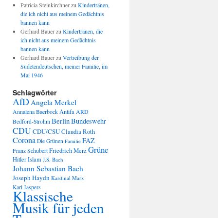
Patricia Steinkirchner
zu
Kindertränen,
die ich nicht aus meinem Gedächtnis
bannen kann
Gerhard Bauer
zu
Kindertränen, die
ich nicht aus meinem Gedächtnis
bannen kann
Gerhard Bauer
zu
Vertreibung der
Sudetendeutschen, meiner Familie, im
Mai 1946
Schlagwörter
AfD
Angela Merkel
Annalena Baerbock
Antifa
ARD
Berlin
Bundeswehr
Bedford-Strohm
CDU
CDU/CSU
Claudia Roth
Corona
FAZ
Die Grünen
Familie
Grüne
Friedrich Merz
Franz Schubert
Hitler
Islam
J.S. Bach
Johann Sebastian Bach
Joseph Haydn
Kardinal Marx
Karl Jaspers
Klassische
Musik für jeden