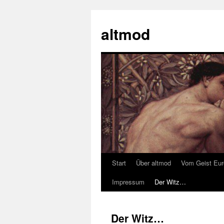
Zum
Inhalt
altmod
springen
Start
Über altmod
Vom Geist Eu
Impressum
Der Witz…
Der Witz…