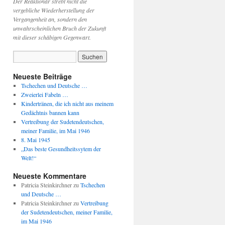
Der Reaktionär strebt nicht die
vergebliche Wiederherstellung der
Vergangenheit an, sondern den
unwahrscheinlichen Bruch der Zukunft
mit dieser schäbigen Gegenwart.
Neueste Beiträge
Tschechen und Deutsche …
Zweierlei Fabeln …
Kindertränen, die ich nicht aus meinem
Gedächtnis bannen kann
Vertreibung der Sudetendeutschen,
meiner Familie, im Mai 1946
8. Mai 1945
„Das beste Gesundheitssytem der
Welt!“
Neueste Kommentare
Patricia Steinkirchner
zu
Tschechen
und Deutsche …
Patricia Steinkirchner
zu
Vertreibung
der Sudetendeutschen, meiner Familie,
im Mai 1946