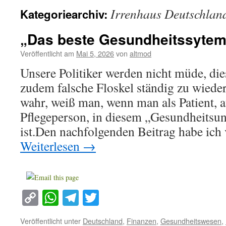
Irrenhaus Deutschlan
Kategoriearchiv:
„Das beste Gesundheitssytem 
Veröffentlicht am
Mai 5, 2026
von
altmod
Unsere Politiker werden nicht müde, di
zudem falsche Floskel ständig zu wieder
wahr, weiß man, wenn man als Patient, a
Pflegeperson, in diesem „Gesundheitsu
ist.Den nachfolgenden Beitrag habe ich
Weiterlesen
→
Copy
WhatsApp
Telegram
Twitter
Link
Veröffentlicht unter
Deutschland
,
Finanzen
,
Gesundheitswesen
,