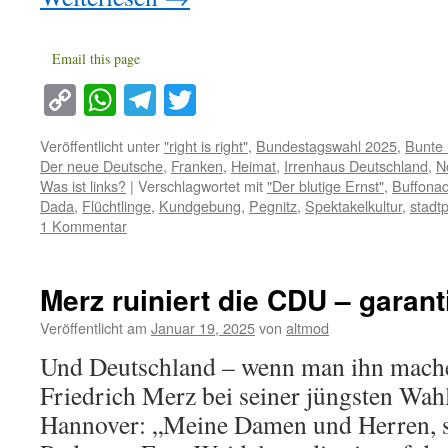
Email this page
Copy
WhatsApp
Telegram
Twitter
Link
Veröffentlicht unter
"right is right"
,
Bundestagswahl 2025
,
Bunte 
Der neue Deutsche
,
Franken
,
Heimat
,
Irrenhaus Deutschland
,
N
Was ist links?
|
Verschlagwortet mit
"Der blutige Ernst"
,
Buffona
Dada
,
Flüchtlinge
,
Kundgebung
,
Pegnitz
,
Spektakelkultur
,
stadt
1 Kommentar
Merz ruiniert die CDU – garanti
Veröffentlicht am
Januar 19, 2025
von
altmod
Und Deutschland – wenn man ihn mache
Friedrich Merz bei seiner jüngsten Wa
Hannover: „Meine Damen und Herren, sc