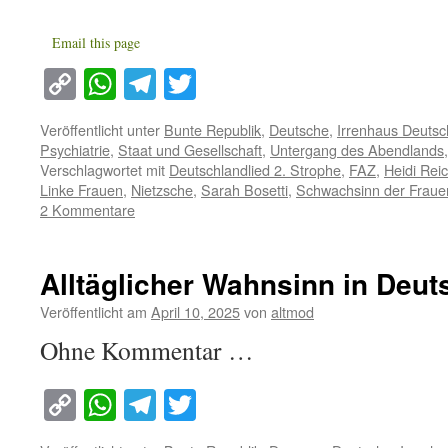
Email this page
Copy
WhatsApp
Telegram
Twitter
Link
Veröffentlicht unter
Bunte Republik
,
Deutsche
,
Irrenhaus Deutsc
Psychiatrie
,
Staat und Gesellschaft
,
Untergang des Abendlands
Verschlagwortet mit
Deutschlandlied 2. Strophe
,
FAZ
,
Heidi Rei
Linke Frauen
,
Nietzsche
,
Sarah Bosetti
,
Schwachsinn der Fraue
2 Kommentare
Alltäglicher Wahnsinn in Deut
Veröffentlicht am
April 10, 2025
von
altmod
Ohne Kommentar …
Copy
WhatsApp
Telegram
Twitter
Link