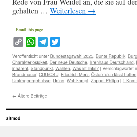
Rede von Frau Weidel an, die sie auf d
gehalten …
Weiterlesen
→
Email this page
Copy
WhatsApp
Telegram
Twitter
Link
Veröffentlicht unter
Bundestagswahl 2025
,
Bunte Republik
,
Bürg
Charakterlosigkeit
,
Der neue Deutsche
,
Irrenhaus Deutschland
,
inhärent
,
Standpunkt
,
Wahlen
,
Was ist links?
|
Verschlagwortet m
Brandmauer
,
CDU/CSU
,
Friedrich Merz
,
Österrreich lässt hoffen
Umfrageergebnisse
,
Union
,
Wahlkampf
,
Zappel-Philipp
|
1 Kom
←
Ältere Beiträge
altmod