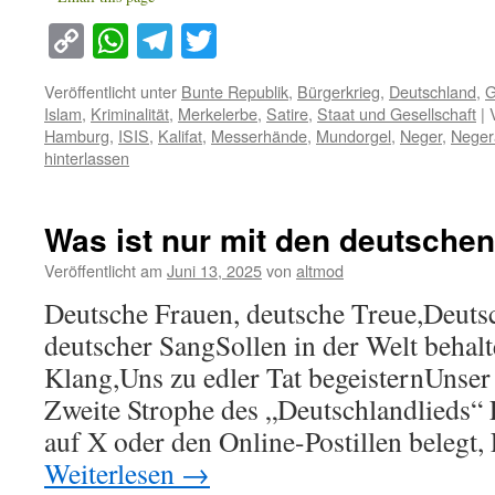
Copy
WhatsApp
Telegram
Twitter
Link
Veröffentlicht unter
Bunte Republik
,
Bürgerkrieg
,
Deutschland
,
G
Islam
,
Kriminalität
,
Merkelerbe
,
Satire
,
Staat und Gesellschaft
|
Hamburg
,
ISIS
,
Kalifat
,
Messerhände
,
Mundorgel
,
Neger
,
Neger
hinterlassen
Was ist nur mit den deutschen
Veröffentlicht am
Juni 13, 2025
von
altmod
Deutsche Frauen, deutsche Treue,Deuts
deutscher SangSollen in der Welt behal
Klang,Uns zu edler Tat begeisternUnse
Zweite Strophe des „Deutschlandlieds“
auf X oder den Online-Postillen belegt,
Weiterlesen
→