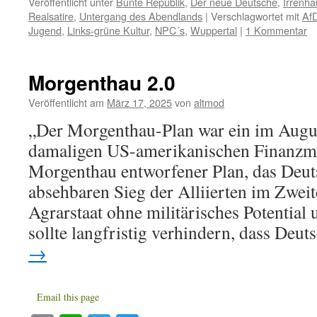
Veröffentlicht unter
Bunte Republik
,
Der neue Deutsche
,
Irrenha
Realsatire
,
Untergang des Abendlands
|
Verschlagwortet mit
Af
Jugend
,
Links-grüne Kultur
,
NPC´s
,
Wuppertal
|
1 Kommentar
Morgenthau 2.0
Veröffentlicht am
März 17, 2025
von
altmod
„Der Morgenthau-Plan war ein im Aug
damaligen US-amerikanischen Finanzmi
Morgenthau entworfener Plan, das Deu
absehbaren Sieg der Alliierten im Zweit
Agrarstaat ohne militärisches Potentia
sollte langfristig verhindern, dass De
→
Email this page