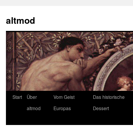
Zum
Inhalt
altmod
springen
Start
Über
Vom Geist
Das historische
altmod
Europas
Dessert