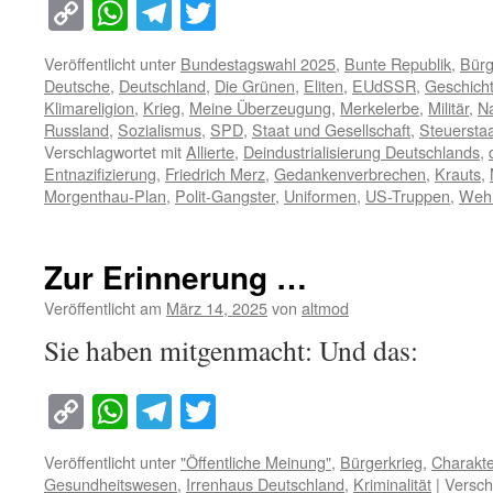
Copy
WhatsApp
Telegram
Twitter
Link
Veröffentlicht unter
Bundestagswahl 2025
,
Bunte Republik
,
Bürg
Deutsche
,
Deutschland
,
Die Grünen
,
Eliten
,
EUdSSR
,
Geschich
Klimareligion
,
Krieg
,
Meine Überzeugung
,
Merkelerbe
,
Militär
,
N
Russland
,
Sozialismus
,
SPD
,
Staat und Gesellschaft
,
Steuersta
Verschlagwortet mit
Allierte
,
Deindustrialisierung Deutschlands
,
Entnazifizierung
,
Friedrich Merz
,
Gedankenverbrechen
,
Krauts
,
Morgenthau-Plan
,
Polit-Gangster
,
Uniformen
,
US-Truppen
,
Wehr
Zur Erinnerung …
Veröffentlicht am
März 14, 2025
von
altmod
Sie haben mitgenmacht: Und das:
Copy
WhatsApp
Telegram
Twitter
Link
Veröffentlicht unter
"Öffentliche Meinung"
,
Bürgerkrieg
,
Charakte
Gesundheitswesen
,
Irrenhaus Deutschland
,
Kriminalität
|
Versch