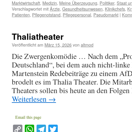
Marktwirtschaft
,
Medizin
,
Meine Überzeugung
,
Politiker
,
Staat u
Verschlagwortet mit
Ärzte
,
Gesundheitsunwesen
,
Klinikchefs
,
Kr
Patienten
,
Pflegenotstand
,
Pflegepersonal
,
Pseudomarkt
|
Komm
Thaliatheater
Veröffentlicht am
März 15, 2026
von
altmod
Die Zwergenkomödie … Nach dem „Pro
Deutschland“, bei dem auch nicht-linke
Martenstein Redebeiträge zu einem AfD-
brodelt es im Thalia Theater. Die Mitarb
Theaters sollen bis heute an den Folge
Weiterlesen
→
Email this page
Copy
WhatsApp
Telegram
Twitter