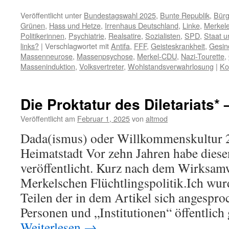
Link
Veröffentlicht unter
Bundestagswahl 2025
,
Bunte Republik
,
Bürg
Grünen
,
Hass und Hetze
,
Irrenhaus Deutschland
,
Linke
,
Merkel
Politikerinnen
,
Psychiatrie
,
Realsatire
,
Sozialisten
,
SPD
,
Staat u
links?
|
Verschlagwortet mit
Antifa
,
FFF
,
Geisteskrankheit
,
Gesin
Massenneurose
,
Massenpsychose
,
Merkel-CDU
,
Nazi-Tourette
,
Masseninduktion
,
Volksvertreter
,
Wohlstandsverwahrlosung
|
Ko
Die Proktatur des Diletariats* 
Veröffentlicht am
Februar 1, 2025
von
altmod
Dada(ismus) oder Willkommenskultur 2
Heimatstadt Vor zehn Jahren habe diese
veröffentlicht. Kurz nach dem Wirksam
Merkelschen Flüchtlingspolitik.Ich wur
Teilen der in dem Artikel sich angespr
Personen und „Institutionen“ öffentlich 
Weiterlesen
→