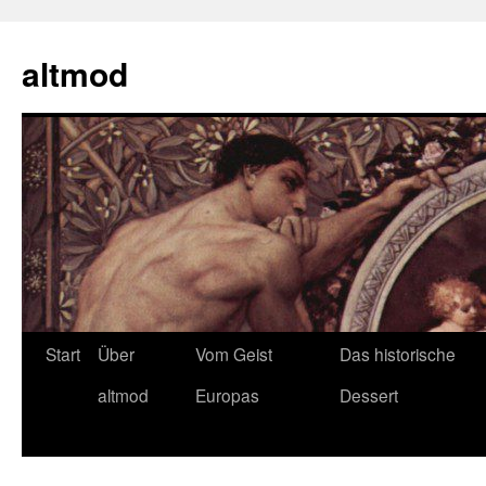
Zum
Inhalt
altmod
springen
Start
Über
Vom Geist
Das historische
altmod
Europas
Dessert