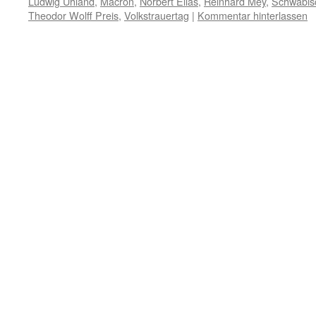
Ludwig Uhland
,
Macron
,
Norbert Elias
,
Reinhard Mey
,
Schwäbisc
Theodor Wolff Preis
,
Volkstrauertag
|
Kommentar hinterlassen