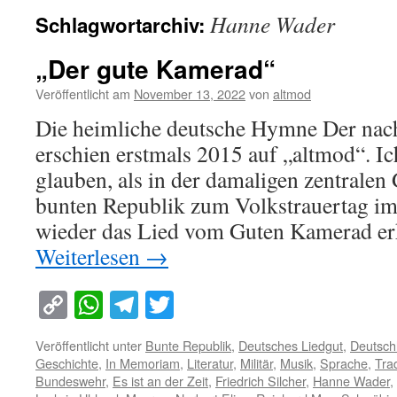
Hanne Wader
Schlagwortarchiv:
„Der gute Kamerad“
Veröffentlicht am
November 13, 2022
von
altmod
Die heimliche deutsche Hymne Der nach
erschien erstmals 2015 auf „altmod“. Ich
glauben, als in der damaligen zentralen
bunten Republik zum Volkstrauertag im
wieder das Lied vom Guten Kamerad e
Weiterlesen
→
Copy
WhatsApp
Telegram
Twitter
Link
Veröffentlicht unter
Bunte Republik
,
Deutsches Liedgut
,
Deutsch
Geschichte
,
In Memoriam
,
Literatur
,
Militär
,
Musik
,
Sprache
,
Trad
Bundeswehr
,
Es ist an der Zeit
,
Friedrich Silcher
,
Hanne Wader
,