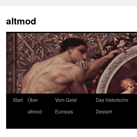
Zum
Inhalt
altmod
springen
Start
Über
Vom Geist
Das historische
altmod
Europas
Dessert