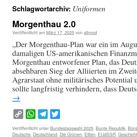
Uniformen
Schlagwortarchiv:
Morgenthau 2.0
Veröffentlicht am
März 17, 2025
von
altmod
„Der Morgenthau-Plan war ein im Aug
damaligen US-amerikanischen Finanzmi
Morgenthau entworfener Plan, das Deu
absehbaren Sieg der Alliierten im Zweit
Agrarstaat ohne militärisches Potentia
sollte langfristig verhindern, dass De
→
Copy
WhatsApp
Telegram
Twitter
Link
Veröffentlicht unter
Bundestagswahl 2025
,
Bunte Republik
,
Bürg
Deutsche
,
Deutschland
,
Die Grünen
,
Eliten
,
EUdSSR
,
Geschich