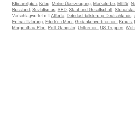
Klimareligion
,
Krieg
,
Meine Überzeugung
,
Merkelerbe
,
Militär
,
N
Russland
,
Sozialismus
,
SPD
,
Staat und Gesellschaft
,
Steuersta
Verschlagwortet mit
Allierte
,
Deindustrialisierung Deutschlands
,
Entnazifizierung
,
Friedrich Merz
,
Gedankenverbrechen
,
Krauts
,
Morgenthau-Plan
,
Polit-Gangster
,
Uniformen
,
US-Truppen
,
Wehr