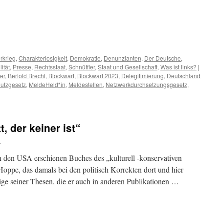
m
er
rkrieg
,
Charakterlosigkeit
,
Demokratie
,
Denunzianten
,
Der Deutsche
,
ität
,
Presse
,
Rechtsstaat
,
Schnüffler
,
Staat und Gesellschaft
,
Was ist links?
|
er
,
Bertold Brecht
,
Blockwart
,
Blockwart 2023
,
Delegitimierung
,
Deutschland
utzgesetz
,
MeldeHeld*in
,
Meldestellen
,
Netzwerkdurchsetzungsgesetz
,
, der keiner ist“
d
 in den USA erschienen Buches des „kulturell -konservativen
ppe, das damals bei den politisch Korrekten dort und hier
ige seiner Thesen, die er auch in anderen Publikationen …