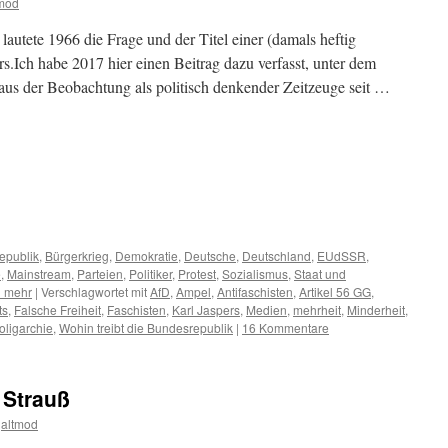
tmod
lautete 1966 die Frage und der Titel einer (damals heftig
rs.Ich habe 2017 hier einen Beitrag dazu verfasst, unter dem
us der Beobachtung als politisch denkender Zeitzeuge seit …
m
er
epublik
,
Bürgerkrieg
,
Demokratie
,
Deutsche
,
Deutschland
,
EUdSSR
,
e
,
Mainstream
,
Parteien
,
Politiker
,
Protest
,
Sozialismus
,
Staat und
h mehr
|
Verschlagwortet mit
AfD
,
Ampel
,
Antifaschisten
,
Artikel 56 GG
,
ts
,
Falsche Freiheit
,
Faschisten
,
Karl Jaspers
,
Medien
,
mehrheit
,
Minderheit
,
oligarchie
,
Wohin treibt die Bundesrepublik
|
16 Kommentare
 Strauß
altmod