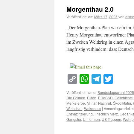
Morgenthau 2.0
Veröffentlicht am
März 17, 2025
von
altm
„Der Morgenthau-Plan war ein im 
Henry Morgenthau entworfener Plan
im Zweiten Weltkrieg in einen Agrar
langfristig verhindern, dass Deuts
Copy
WhatsApp
Telegra
Twitt
Link
Veröffentlicht unter
Bundestagswahl 2025
Die Grünen
,
Eliten
,
EUdSSR
,
Geschichte
Merkelerbe
,
Militär
,
Nachruf
,
Ökodiktatur
,
Wirtschaft
,
Wokeness
|
Verschlagwortet mi
Entnazifizierung
,
Friedrich Merz
,
Gedanke
Gangster
,
Uniformen
,
US-Truppen
,
Wehrpf