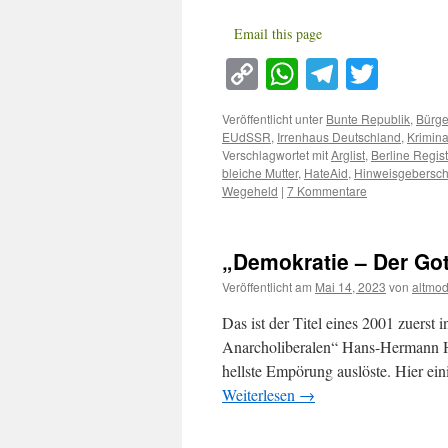
Email this page
Copy
WhatsApp
Telegra
Twitt
Link
Veröffentlicht unter
Bunte Republik
,
Bürge
EUdSSR
,
Irrenhaus Deutschland
,
Kriminal
Verschlagwortet mit
Arglist
,
Berline Regist
bleiche Mutter
,
HateAid
,
Hinweisgebersch
Wegeheld
|
7 Kommentare
„Demokratie – Der Gott
Veröffentlicht am
Mai 14, 2023
von
altmo
Das ist der Titel eines 2001 zuerst
Anarcholiberalen“ Hans-Hermann Ho
hellste Empörung auslöste. Hier ein
Weiterlesen
→