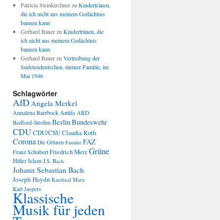
Patricia Steinkirchner
zu
Kindertränen,
die ich nicht aus meinem Gedächtnis
bannen kann
Gerhard Bauer
zu
Kindertränen, die
ich nicht aus meinem Gedächtnis
bannen kann
Gerhard Bauer
zu
Vertreibung der
Sudetendeutschen, meiner Familie, im
Mai 1946
Schlagwörter
AfD
Angela Merkel
Annalena Baerbock
Antifa
ARD
Berlin
Bundeswehr
Bedford-Strohm
CDU
CDU/CSU
Claudia Roth
Corona
FAZ
Die Grünen
Familie
Grüne
Friedrich Merz
Franz Schubert
Hitler
Islam
J.S. Bach
Johann Sebastian Bach
Joseph Haydn
Kardinal Marx
Karl Jaspers
Klassische
Musik für jeden