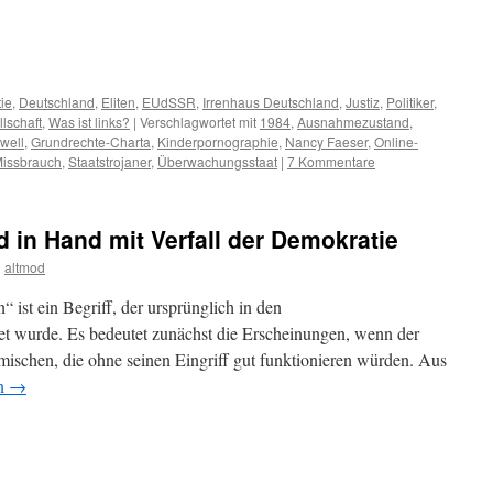
m
er
ie
,
Deutschland
,
Eliten
,
EUdSSR
,
Irrenhaus Deutschland
,
Justiz
,
Politiker
,
lschaft
,
Was ist links?
|
Verschlagwortet mit
1984
,
Ausnahmezustand
,
well
,
Grundrechte-Charta
,
Kinderpornographie
,
Nancy Faeser
,
Online-
Missbrauch
,
Staatstrojaner
,
Überwachungsstaat
|
7 Kommentare
 in Hand mit Verfall der Demokratie
n
altmod
“ ist ein Begriff, der ursprünglich in den
et wurde. Es bedeutet zunächst die Erscheinungen, wenn der
umischen, die ohne seinen Eingriff gut funktionieren würden. Aus
en
→