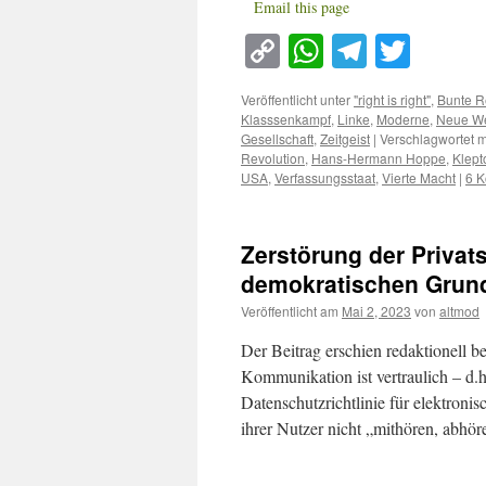
Email this page
Copy
WhatsApp
Telegra
Twitt
Link
Veröffentlicht unter
"right is right"
,
Bunte R
Klasssenkampf
,
Linke
,
Moderne
,
Neue We
Gesellschaft
,
Zeitgeist
|
Verschlagwortet m
Revolution
,
Hans-Hermann Hoppe
,
Klept
USA
,
Verfassungsstaat
,
Vierte Macht
|
6 
Zerstörung der Privat
demokratischen Grun
Veröffentlicht am
Mai 2, 2023
von
altmod
Der Beitrag erschien redaktionell b
Kommunikation ist vertraulich – d.h
Datenschutzrichtlinie für elektron
ihrer Nutzer nicht „mithören, abhö