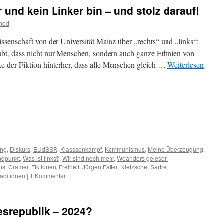
 und kein Linker bin – und stolz darauf!
tmod
wissenschaft von der Universität Mainz über „rechts“ und „links“:
ubt, dass nicht nur Menschen, sondern auch ganze Ethnien von
ke der Fiktion hinterher, dass alle Menschen gleich …
Weiterlesen
m
er
ung
,
Diskurs
,
EUdSSR
,
Klasssenkampf
,
Kommunismus
,
Meine Überzeugung
,
ndpunkt
,
Was ist links?
,
Wir sind noch mehr
,
Woanders gelesen
|
nst Cramer
,
Fiktionen
,
Freiheit
,
Jürgen Falter
,
Nietzsche
,
Sartre
,
raditionen
|
1 Kommentar
esrepublik – 2024?