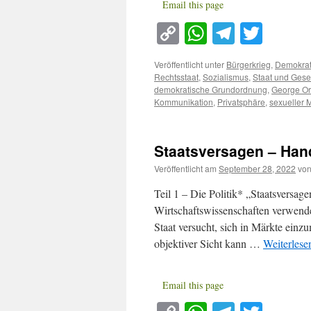
Email this page
Copy
WhatsApp
Telegra
Twitt
Link
Veröffentlicht unter
Bürgerkrieg
,
Demokrat
Rechtsstaat
,
Sozialismus
,
Staat und Gesel
demokratische Grundordnung
,
George Or
Kommunikation
,
Privatsphäre
,
sexueller 
Staatsversagen – Hand
Veröffentlicht am
September 28, 2022
vo
Teil 1 – Die Politik* „Staatsversagen
Wirtschaftswissenschaften verwend
Staat versucht, sich in Märkte einz
objektiver Sicht kann …
Weiterles
Email this page