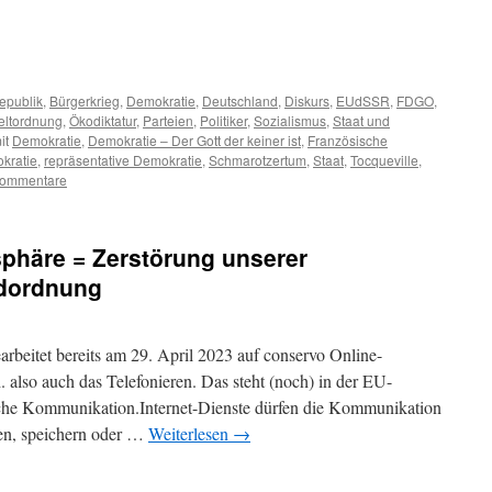
m
er
epublik
,
Bürgerkrieg
,
Demokratie
,
Deutschland
,
Diskurs
,
EUdSSR
,
FDGO
,
ltordnung
,
Ökodiktatur
,
Parteien
,
Politiker
,
Sozialismus
,
Staat und
it
Demokratie
,
Demokratie – Der Gott der keiner ist
,
Französische
okratie
,
repräsentative Demokratie
,
Schmarotzertum
,
Staat
,
Tocqueville
,
Kommentare
sphäre = Zerstörung unserer
dordnung
earbeitet bereits am 29. April 2023 auf conservo Online-
. also auch das Telefonieren. Das steht (noch) in der EU-
ische Kommunikation.Internet-Dienste dürfen die Kommunikation
ren, speichern oder …
Weiterlesen
→