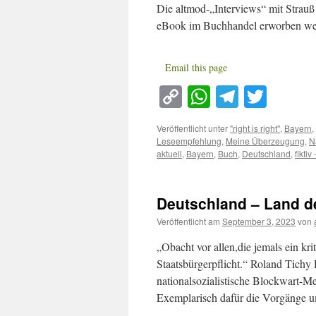
Die altmod-„Interviews“ mit Strauß 
eBook im Buchhandel erworben wer
Email this page
Copy
WhatsApp
Telegra
Twitt
Link
Veröffentlicht unter
"right is right"
,
Bayern
,
Leseempfehlung
,
Meine Überzeugung
,
N
aktuell
,
Bayern
,
Buch
,
Deutschland
,
fiktiv 
Deutschland – Land d
Veröffentlicht am
September 3, 2023
von
„Obacht vor allen,die jemals ein kri
Staatsbürgerpflicht.“ Roland Tichy 
nationalsozialistische Blockwart-Me
Exemplarisch dafür die Vorgänge