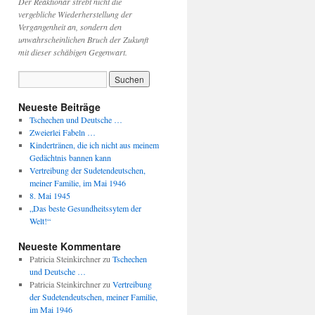
Der Reaktionär strebt nicht die
vergebliche Wiederherstellung der
Vergangenheit an, sondern den
unwahrscheinlichen Bruch der Zukunft
mit dieser schäbigen Gegenwart.
Neueste Beiträge
Tschechen und Deutsche …
Zweierlei Fabeln …
Kindertränen, die ich nicht aus meinem
Gedächtnis bannen kann
Vertreibung der Sudetendeutschen,
meiner Familie, im Mai 1946
8. Mai 1945
„Das beste Gesundheitssytem der
Welt!“
Neueste Kommentare
Patricia Steinkirchner
zu
Tschechen
und Deutsche …
Patricia Steinkirchner
zu
Vertreibung
der Sudetendeutschen, meiner Familie,
im Mai 1946