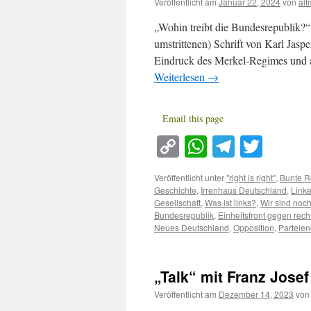
Veröffentlicht am
Januar 22, 2024
von
al
„Wohin treibt die Bundesrepublik?“ 
umstrittenen) Schrift von Karl Jaspe
Eindruck des Merkel-Regimes und a
Weiterlesen
→
Email this page
Copy
WhatsApp
Telegra
Twitt
Link
Veröffentlicht unter
"right is right"
,
Bunte R
Geschichte
,
Irrenhaus Deutschland
,
Link
Gesellschaft
,
Was ist links?
,
Wir sind noc
Bundesrepublik
,
Einheitsfront gegen rech
Neues Deutschland
,
Opposition
,
Parteien
„Talk“ mit Franz Josef
Veröffentlicht am
Dezember 14, 2023
von