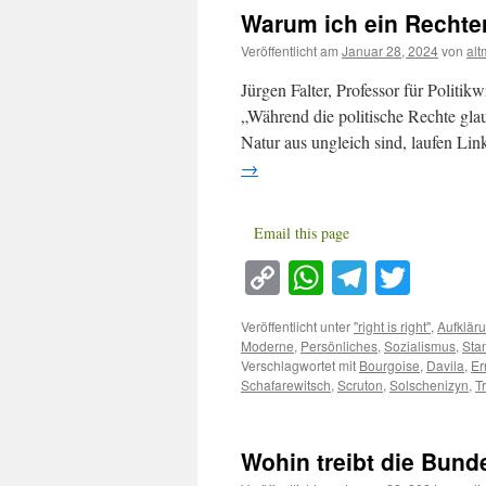
Warum ich ein Rechter
Veröffentlicht am
Januar 28, 2024
von
al
Jürgen Falter, Professor für Politik
„Während die politische Rechte gla
Natur aus ungleich sind, laufen Lin
→
Email this page
Copy
WhatsApp
Telegra
Twitt
Link
Veröffentlicht unter
"right is right"
,
Aufklär
Moderne
,
Persönliches
,
Sozialismus
,
Sta
Verschlagwortet mit
Bourgoise
,
Davila
,
Er
Schafarewitsch
,
Scruton
,
Solschenizyn
,
T
Wohin treibt die Bund