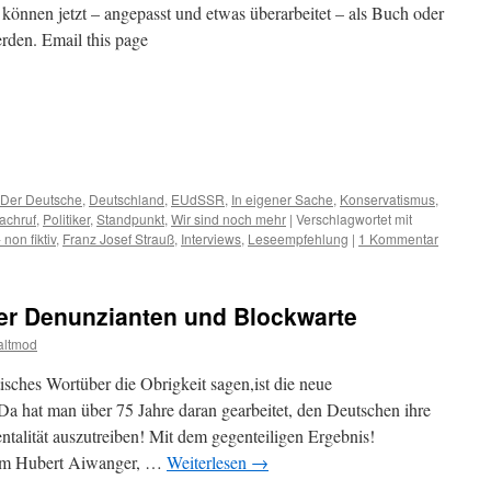
können jetzt – angepasst und etwas überarbeitet – als Buch oder
den. Email this page
m
er
Der Deutsche
,
Deutschland
,
EUdSSR
,
In eigener Sache
,
Konservatismus
,
achruf
,
Politiker
,
Standpunkt
,
Wir sind noch mehr
|
Verschlagwortet mit
- non fiktiv
,
Franz Josef Strauß
,
Interviews
,
Leseempfehlung
|
1 Kommentar
er Denunzianten und Blockwarte
altmod
tisches Wortüber die Obrigkeit sagen,ist die neue
Da hat man über 75 Jahre daran gearbeitet, den Deutschen ihre
ntalität auszutreiben! Mit dem gegenteiligen Ergebnis!
 um Hubert Aiwanger, …
Weiterlesen
→