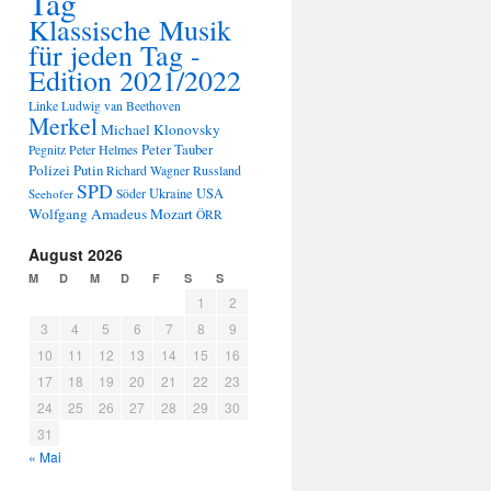
Tag
Klassische Musik
für jeden Tag -
Edition 2021/2022
Linke
Ludwig van Beethoven
Merkel
Michael Klonovsky
Peter Tauber
Peter Helmes
Pegnitz
Polizei
Putin
Russland
Richard Wagner
SPD
Ukraine
USA
Seehofer
Söder
Wolfgang Amadeus Mozart
ÖRR
August 2026
M
D
M
D
F
S
S
1
2
3
4
5
6
7
8
9
10
11
12
13
14
15
16
17
18
19
20
21
22
23
24
25
26
27
28
29
30
31
« Mai