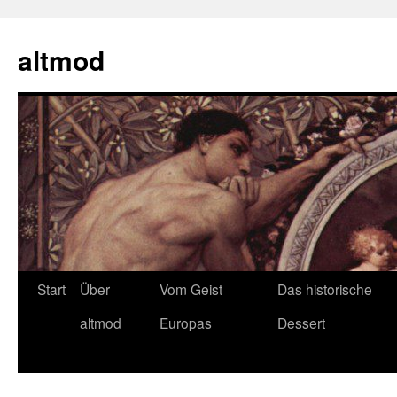
Zum
Inhalt
altmod
springen
Start
Über
Vom Geist
Das historische
altmod
Europas
Dessert