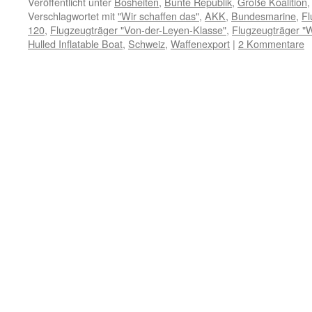
Veröffentlicht unter
Bosheiten
,
Bunte Republik
,
Große Koalition
Verschlagwortet mit
"Wir schaffen das"
,
AKK
,
Bundesmarine
,
Fl
120
,
Flugzeugträger "Von-der-Leyen-Klasse"
,
Flugzeugträger "W
Hulled Inflatable Boat
,
Schweiz
,
Waffenexport
|
2 Kommentare