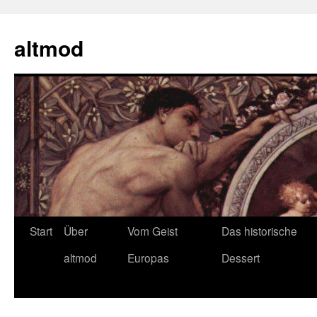
Zum
Inhalt
altmod
springen
Start
Über
Vom Geist
Das historische
altmod
Europas
Dessert