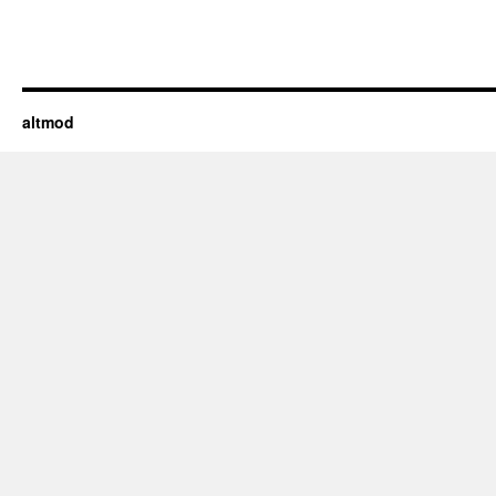
Link
altmod