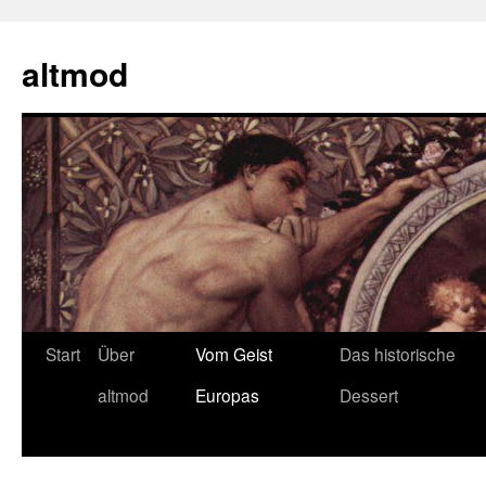
Zum
Inhalt
altmod
springen
Start
Über
Vom Geist
Das historische
altmod
Europas
Dessert