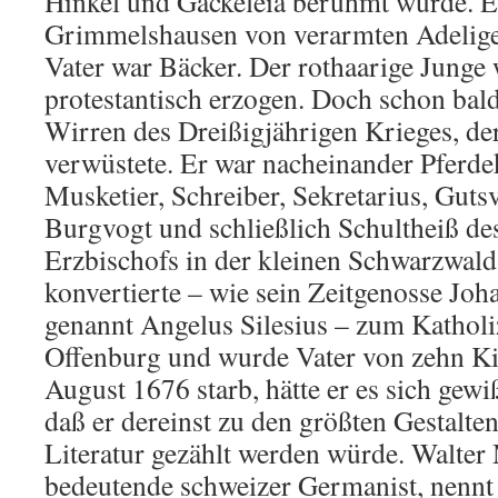
Hinkel und Gackeleia berühmt wurde. Es
Grimmelshausen von verarmten Adelige
Vater war Bäcker. Der rothaarige Junge
protestantisch erzogen. Doch schon bald 
Wirren des Dreißigjährigen Krieges, d
verwüstete. Er war nacheinander Pferde
Musketier, Schreiber, Sekretarius, Guts
Burgvogt und schließlich Schultheiß de
Erzbischofs in der kleinen Schwarzwald
konvertierte – wie sein Zeitgenosse Joha
genannt Angelus Silesius – zum Katholiz
Offenburg und wurde Vater von zehn Ki
August 1676 starb, hätte er es sich gewi
daß er dereinst zu den größten Gestalte
Literatur gezählt werden würde. Walter
bedeutende schweizer Germanist, nenn