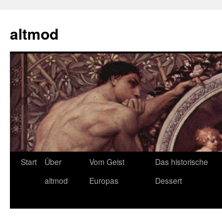
Zum
Inhalt
altmod
springen
Start
Über
Vom Geist
Das historische
altmod
Europas
Dessert