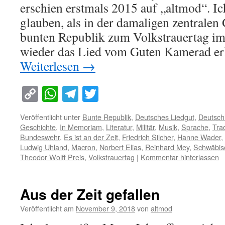
erschien erstmals 2015 auf „altmod“. Ich
glauben, als in der damaligen zentralen
bunten Republik zum Volkstrauertag im
wieder das Lied vom Guten Kamerad e
Weiterlesen
→
Copy
WhatsApp
Telegram
Twitter
Link
Veröffentlicht unter
Bunte Republik
,
Deutsches Liedgut
,
Deutsch
Geschichte
,
In Memoriam
,
Literatur
,
Militär
,
Musik
,
Sprache
,
Trad
Bundeswehr
,
Es ist an der Zeit
,
Friedrich Silcher
,
Hanne Wader
,
Ludwig Uhland
,
Macron
,
Norbert Elias
,
Reinhard Mey
,
Schwäbisc
Theodor Wolff Preis
,
Volkstrauertag
|
Kommentar hinterlassen
Aus der Zeit gefallen
Veröffentlicht am
November 9, 2018
von
altmod