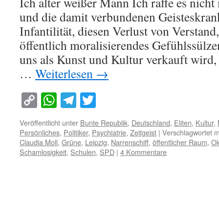
Ich alter weißer Mann Ich raffe es nich
und die damit verbundenen Geisteskran
Infantilität, diesen Verlust von Verstand
öffentlich moralisierendes Gefühlssülze
uns als Kunst und Kultur verkauft wird, 
…
Weiterlesen
→
Copy
WhatsApp
Telegram
Twitter
Link
Veröffentlicht unter
Bunte Republik
,
Deutschland
,
Eliten
,
Kultur
,
Persönliches
,
Politiker
,
Psychiatrie
,
Zeitgeist
|
Verschlagwortet m
Claudia Moll
,
Grüne
,
Leipzig
,
Narrenschiff
,
öffentlicher Raum
,
Ol
Schamlosigkeit
,
Schulen
,
SPD
|
4 Kommentare