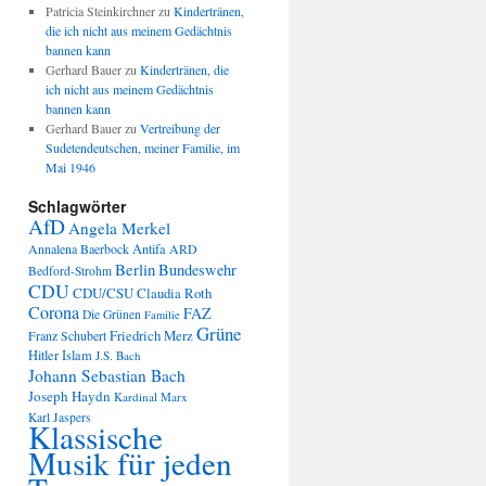
Patricia Steinkirchner
zu
Kindertränen,
die ich nicht aus meinem Gedächtnis
bannen kann
Gerhard Bauer
zu
Kindertränen, die
ich nicht aus meinem Gedächtnis
bannen kann
Gerhard Bauer
zu
Vertreibung der
Sudetendeutschen, meiner Familie, im
Mai 1946
Schlagwörter
AfD
Angela Merkel
Annalena Baerbock
Antifa
ARD
Berlin
Bundeswehr
Bedford-Strohm
CDU
CDU/CSU
Claudia Roth
Corona
FAZ
Die Grünen
Familie
Grüne
Friedrich Merz
Franz Schubert
Hitler
Islam
J.S. Bach
Johann Sebastian Bach
Joseph Haydn
Kardinal Marx
Karl Jaspers
Klassische
Musik für jeden