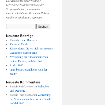
Der Reaktionär strebt nicht die
vergebliche Wiederherstellung der
Vergangenheit an, sondern den
unwahrscheinlichen Bruch der Zukunft
mit dieser schäbigen Gegenwart.
Neueste Beiträge
Tschechen und Deutsche …
Zweierlei Fabeln …
Kindertränen, die ich nicht aus meinem
Gedächtnis bannen kann
Vertreibung der Sudetendeutschen,
meiner Familie, im Mai 1946
8. Mai 1945
„Das beste Gesundheitssytem der
Welt!“
Neueste Kommentare
Patricia Steinkirchner
zu
Tschechen
und Deutsche …
Patricia Steinkirchner
zu
Vertreibung
der Sudetendeutschen, meiner Familie,
im Mai 1946