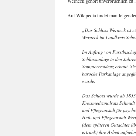
Werneck gehört unverbrüchlich zu
Auf Wikipedia findet man folgenden
„Das Schloss Werneck ist e
Werneck im Landkreis Schwe
Im Auftrag von Fürstbischo
Schlossanlage in den Jahre
Sommerresidenz erbaut. Sie g
barocke Parkanlage angeglie
wurde.
Das Schloss wurde ab 1853
Kreismedizinalrats Schmidt
und Pflegeanstalt für psyc
Heil- und Pflegeanstalt We
(dem späteren Gutachter üb
ertrank) ihre Arbeit aufnehm