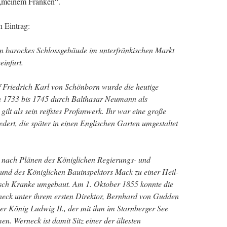
 „meinem Franken“.
 Eintrag:
in barockes Schlossgebäude im unterfränkischen Markt
infurt.
f Friedrich Karl von Schönborn wurde die heutige
n 1733 bis 1745 durch Balthasar Neumann als
ilt als sein reifstes Profanwerk. Ihr war eine große
dert, die später in einen Englischen Garten umgestaltet
 nach Plänen des Königlichen Regierungs- und
 und des Königlichen Bauinspektors Mack zu einer Heil-
hisch Kranke umgebaut. Am 1. Oktober 1855 konnte die
rneck unter ihrem ersten Direktor, Bernhard von Gudden
er König Ludwig II., der mit ihm im Starnberger See
en. Werneck ist damit Sitz einer der ältesten