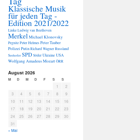
Tag
Klassische Musik
für jeden Tag -
Edition 2021/2022
Linke
Ludwig van Beethoven
Merkel
Michael Klonovsky
Peter Tauber
Peter Helmes
Pegnitz
Polizei
Putin
Russland
Richard Wagner
SPD
Ukraine
USA
Seehofer
Söder
Wolfgang Amadeus Mozart
ÖRR
August 2026
M
D
M
D
F
S
S
1
2
3
4
5
6
7
8
9
10
11
12
13
14
15
16
17
18
19
20
21
22
23
24
25
26
27
28
29
30
31
« Mai