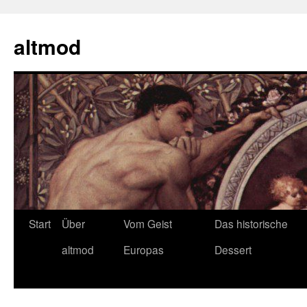
Zum
Inhalt
altmod
springen
Start
Über
Vom Geist
Das historische
altmod
Europas
Dessert