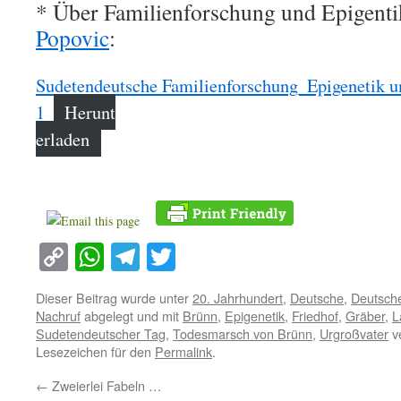
* Über Familienforschung und Epigent
Popovic
:
Sudetendeutsche Familienforschung_Epigenetik un
1
Herunt
erladen
Copy
WhatsApp
Telegram
Twitter
Link
Dieser Beitrag wurde unter
20. Jahrhundert
,
Deutsche
,
Deutsche
Nachruf
abgelegt und mit
Brünn
,
Epigenetik
,
Friedhof
,
Gräber
,
L
Sudetendeutscher Tag
,
Todesmarsch von Brünn
,
Urgroßvater
ve
Lesezeichen für den
Permalink
.
←
Zweierlei Fabeln …