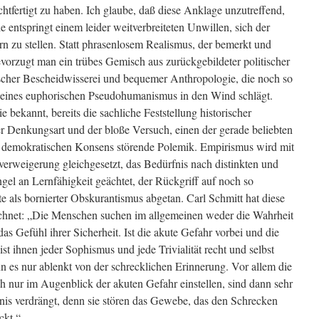
tfertigt zu haben. Ich glaube, daß diese Anklage unzutreffend,
e entspringt einem leider weitverbreiteten Unwillen, sich der
rn zu stellen. Statt phrasenlosem Realismus, der bemerkt und
evorzugt man ein trübes Gemisch aus zurückgebildeter politischer
tischer Bescheidwisserei und bequemer Anthropologie, die noch so
n eines euphorischen Pseudohumanismus in den Wind schlägt.
 bekannt, bereits die sachliche Feststellung historischer
er Denkungsart und der bloße Versuch, einen der gerade beliebten
en demokratischen Konsens störende Polemik. Empirismus wird mit
verweigerung gleichgesetzt, das Bedürfnis nach distinkten und
el an Lernfähigkeit geächtet, der Rückgriff auf noch so
e als bornierter Obskurantismus abgetan. Carl Schmitt hat diese
chnet: „Die Menschen suchen im allgemeinen weder die Wahrheit
as Gefühl ihrer Sicherheit. Ist die akute Gefahr vorbei und die
st ihnen jeder Sophismus und jede Trivialität recht und selbst
 es nur ablenkt von der schrecklichen Erinnerung. Vor allem die
ich nur im Augenblick der akuten Gefahr einstellen, sind dann sehr
is verdrängt, denn sie stören das Gewebe, das den Schrecken
ckt.“