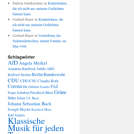
Patricia Steinkirchner
zu
Kindertränen,
die ich nicht aus meinem Gedächtnis
bannen kann
Gerhard Bauer
zu
Kindertränen, die
ich nicht aus meinem Gedächtnis
bannen kann
Gerhard Bauer
zu
Vertreibung der
Sudetendeutschen, meiner Familie, im
Mai 1946
Schlagwörter
AfD
Angela Merkel
Annalena Baerbock
Antifa
ARD
Berlin
Bundeswehr
Bedford-Strohm
CDU
CDU/CSU
Claudia Roth
Corona
FAZ
Die Grünen
Familie
Grüne
Friedrich Merz
Franz Schubert
Hitler
Islam
J.S. Bach
Johann Sebastian Bach
Joseph Haydn
Kardinal Marx
Karl Jaspers
Klassische
Musik für jeden