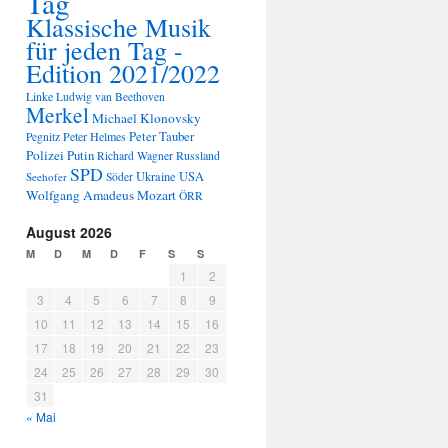
Tag
Klassische Musik
für jeden Tag -
Edition 2021/2022
Linke
Ludwig van Beethoven
Merkel
Michael Klonovsky
Peter Tauber
Peter Helmes
Pegnitz
Polizei
Putin
Russland
Richard Wagner
SPD
Ukraine
USA
Seehofer
Söder
Wolfgang Amadeus Mozart
ÖRR
August 2026
M
D
M
D
F
S
S
1
2
3
4
5
6
7
8
9
10
11
12
13
14
15
16
17
18
19
20
21
22
23
24
25
26
27
28
29
30
31
« Mai