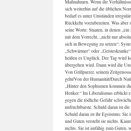
Maßnahmen. Wenn die Verhältnisse ni
sich weiterhin auf die üblichen No
bedarf es unter Umständen irregulär
Rückkehr vorzubereiten. Was aber 
seine Worte: Staaten, in denen „ein 
mit dem Vorrecht, „nicht nur absol
sich in Bewegung zu setzen“; Syst
„Schwärmer“ oder „Geisteskranke“:
heißen es Unglück. Der Tag wird k
übergehen wird. Dann wird die Unsc
Von Grillparzer, seinem Zeitgenos
geht/Von der Humanität/Durch Nation
„Hinter den Sophismen kommen die 
Henker.“ Im Liberalismus erblickt er
gegen die tödliche Gefahr schwächen
unfruchtbarste. Schuld daran ist di
Schuld daran ist ihr Egoismus: Sie
und Guten versteht sie nichts. Ka
nichts. Sie ist unfähig zum Guten, 