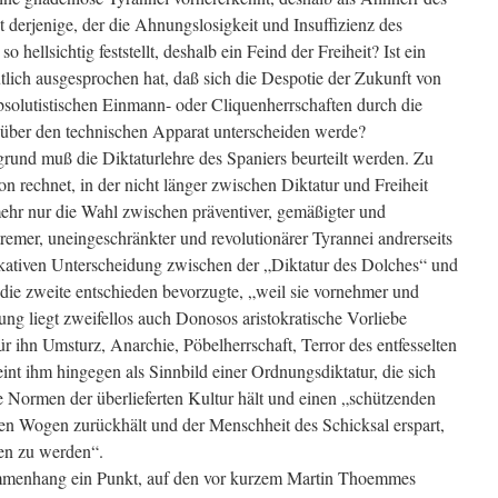
t derjenige, der die Ahnungslosigkeit und Insuffizienz des
hellsichtig feststellt, deshalb ein Feind der Freiheit? Ist ein
eutlich ausgesprochen hat, daß sich die Despotie der Zukunft von
absolutistischen Einmann- oder Cliquenherrschaften durch die
über den technischen Apparat unterscheiden werde?
rund muß die Diktaturlehre des Spaniers beurteilt werden. Zu
tion rechnet, in der nicht länger zwischen Diktatur und Freiheit
ehr nur die Wahl zwischen präventiver, gemäßigter und
tremer, uneingeschränkter und revolutionärer Tyrannei andrerseits
lakativen Unterscheidung zwischen der „Diktatur des Dolches“ und
 die zweite entschieden bevorzugte, „weil sie vornehmer und
dung liegt zweifellos auch Donosos aristokratische Vorliebe
r ihn Umsturz, Anarchie, Pöbelherrschaft, Terror des entfesselten
nt ihm hingegen als Sinnbild einer Ordnungsdiktatur, die sich
 Normen der überlieferten Kultur hält und einen „schützenden
en Wogen zurückhält und der Menschheit des Schicksal erspart,
en zu werden“.
mmenhang ein Punkt, auf den vor kurzem Martin Thoemmes