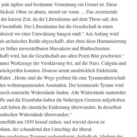
 jede tapfere und bestimmte Verneinung ein Greuel ist. Diese
chicksal. Ohne zu ahnen, steuert sie voran … Das zersetzende
 der kurzen Zeit, da der Liberalismus auf dem Thron saß, den
 beeinflußt. Der Liberalismus hat die Gesellschaft in einen
jederzeit vor einer Umwälzung bangen muß.“ Am Anfang wird
als archaisches Relikt abgeschafft, aber eben diese Humanisierung
t zu früher unvorstellbaren Massakern und Bluthochzeiten:
afft wird, hat die Gesellschaft aus allen Poren Blut geschwitzt.“
annei Werkzeuge der Versklavung bei, auf die Nero, Caligula und
rückgreifen konnten. Donoso nennt ausdrücklich Elektrizität,
fahrt: „Heute sind die Wege geebnet für eine Tyrannenherrschaft
ssalen weltumspannenden Ausmaßen. Der kommende Tyrann wird
och materielle Widerstände finden. Alle Widerstände materieller
hiffe und die Eisenbahn haben die bisherigen Grenzen aufgehoben.
Kraft haben die räumliche Entfernung überwunden. In derselben
 moralischen Widerstände überwunden.“
enerfüllt um 1850 herauf ziehen, und wieviel davon ist
Mann, der schaudernd den Umschlag der liberal-
 eine gnadenlose Tyrannei vorhererkennt, deshalb als Ahnherr des