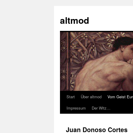
Zum
Inhalt
altmod
springen
Start
Über altmod
Vom Geist Eu
Impressum
Der Witz…
Juan Donoso Cortes