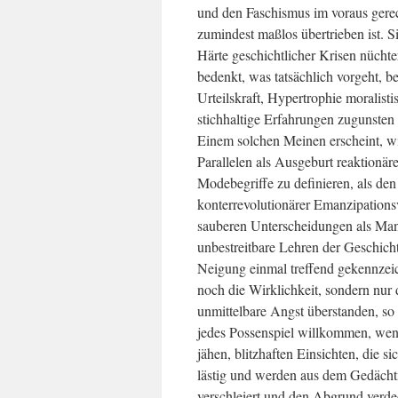
und den Faschismus im voraus gerech
zumindest maßlos übertrieben ist. Si
Härte geschichtlicher Krisen nüchte
bedenkt, was tatsächlich vorgeht, b
Urteilskraft, Hypertrophie moralis
stichhaltige Erfahrungen zugunste
Einem solchen Meinen erscheint, wie
Parallelen als Ausgeburt reaktionär
Modebegriffe zu definieren, als d
konterrevolutionärer Emanzipations
sauberen Unterscheidungen als Mang
unbestreitbare Lehren der Geschicht
Neigung einmal treffend gekennzei
noch die Wirklichkeit, sondern nur d
unmittelbare Angst überstanden, so i
jedes Possenspiel willkommen, wenn
jähen, blitzhaften Einsichten, die s
lästig und werden aus dem Gedächtn
verschleiert und den Abgrund verde