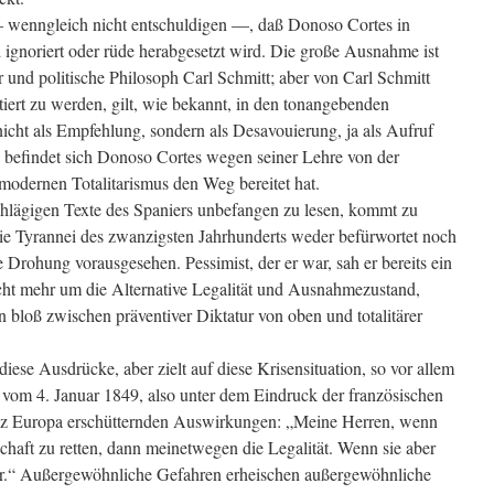
― wenngleich nicht entschuldigen ―, daß Donoso Cortes in
ignoriert oder rüde herabgesetzt wird. Die große Ausnahme ist
r und politische Philosoph Carl Schmitt; aber von Carl Schmitt
iert zu werden, gilt, wie bekannt, in den tonangebenden
 nicht als Empfehlung, sondern als Desavouierung, ja als Aufruf
ng befindet sich Donoso Cortes wegen seiner Lehre von der
 modernen Totalitarismus den Weg bereitet hat.
chlägigen Texte des Spaniers unbefangen zu lesen, kommt zu
ie Tyrannei des zwanzigsten Jahrhunderts weder befürwortet noch
re Drohung vorausgesehen. Pessimist, der er war, sah er bereits ein
icht mehr um die Alternative Legalität und Ausnahmezustand,
n bloß zwischen präventiver Diktatur von oben und totalitärer
ese Ausdrücke, aber zielt auf diese Krisensituation, so vor allem
 vom 4. Januar 1849, also unter dem Eindruck der französischen
ganz Europa erschütternden Auswirkungen: „Meine Herren, wenn
schaft zu retten, dann meinetwegen die Legalität. Wenn sie aber
tur.“ Außergewöhnliche Gefahren erheischen außergewöhnliche