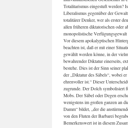
Totalitarismus eingestuft werden? Is
Liberalismus gegenüber der Gewalt so 
totalitärer Denker, wer als erster d
allen früheren diktatorischen oder 
monopolistische Verfügungsgewalt 
Vor diesem apokalyptischen Hinterg
beachten ist, daß er mit einer Situa
gewählt werden könne, in der vielm
bewahrender Diktatur einerseits, ex
bestehe. Dies ist der Sinn seiner p
der „Diktatur des Säbels“, wobei er
ehrenvoller ist.“ Dieser Unterschei
zugrunde. Der Dolch symbolisiert fü
Mobs. Der Säbel oder Degen erschei
wenigstens im großen ganzen an die
Damm“ bildet, „der die anstürmend
von den Fluten der Barbarei begrab
Bemerkenswert ist in diesem Zusa