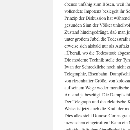
ebenso unfähig zum Bösen, weil ihr
vollendete Impotenz besiegelt ihr S
Prinzip der Diskussion hat während
gesunden Sinn der Völker unheilvoll
Zustand hineingedrängt, daß man 
unter großem Jubel die Todesstrafe 
erweise sich alsbald nur als Auftak
„Überall, wo die Todesstrafe abgesch
Die moderne Technik stelle der Tyr
Iwan der Schreckliche noch nicht zu
Telegraphie, Eisenbahn, Dampfschif
von riesenhafter Größe, von kolo
auf seinem Wege weder moralische n
Art sind ja beseitigt. Die Dampfsc
Der Telegraph und die elektrische 
Weise ist jetzt auch die Kraft der
Dies alles sieht Donoso Cortes grau
inzwischen eingetroffen! Kann ein 
individualistischen Gesellschaft in