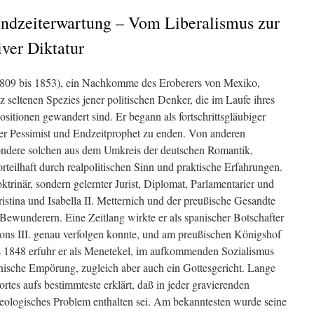
Endzeiterwartung – Vom Liberalismus zur
iver Diktatur
1809 bis 1853), ein Nachkomme des Eroberers von Mexiko,
z seltenen Spezies jener politischen Denker, die im Laufe ihres
sitionen gewandert sind. Er begann als fortschrittsgläubiger
iver Pessimist und Endzeitprophet zu enden. Von anderen
sondere solchen aus dem Umkreis der deutschen Romantik,
rteilhaft durch realpolitischen Sinn und praktische Erfahrungen.
trinär, sondern gelernter Jurist, Diplomat, Parlamentarier und
stina und Isabella II. Metternich und der preußische Gesandte
Bewunderern. Eine Zeitlang wirkte er als spanischer Botschafter
eons III. genau verfolgen konnte, und am preußischen Königshof
es 1848 erfuhr er als Menetekel, im aufkommenden Sozialismus
ische Empörung, zugleich aber auch ein Gottesgericht. Lange
es aufs bestimmteste erklärt, daß in jeder gravierenden
heologisches Problem enthalten sei. Am bekanntesten wurde seine