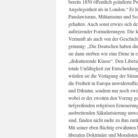
bereits 1850 öffentlich geäußerte Pr
Angelegenheit als in London.“ Er h
Panslawismus, Militarismus und Soz
gehalten. Auch sonst erwies sich der
aufreizender Formulierungen. Die Id
Vernunft als auch von der Geschichte
grimmig: „Die Deutschen haben die 
sie dann sterben wie eine Dirne in 
„diskutierende Klasse“. Den Liberale
totale Unfähigkeit zur Entscheidung
würden sie die Vertagung der Sitzu
die Freiheit in Europa unwiderrufl
und Diktatur, sondern nur noch zwi
wobei er der zweiten den Vorzug ga
tiefgreifenden religiösen Erneuerun
ausbreitenden Säkularisierung unwa
sind, fänden nicht mehr zu ihm zur
Mit seiner eben flüchtig erwähnten
liberalen Doktrinäre und Moralisten