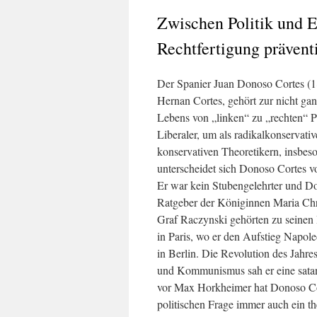
Zwischen Politik und 
Rechtfertigung prävent
Der Spanier Juan Donoso Cortes (
Hernan Cortes, gehört zur nicht gan
Lebens von „linken“ zu „rechten“ Po
Liberaler, um als radikalkonservat
konservativen Theoretikern, insbe
unterscheidet sich Donoso Cortes vo
Er war kein Stubengelehrter und Dok
Ratgeber der Königinnen Maria Chri
Graf Raczynski gehörten zu seinen 
in Paris, wo er den Aufstieg Napol
in Berlin. Die Revolution des Jahr
und Kommunismus sah er eine satan
vor Max Horkheimer hat Donoso Cort
politischen Frage immer auch ein t