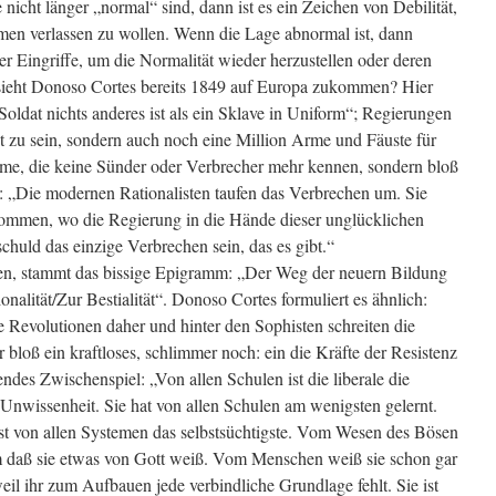
cht länger „normal“ sind, dann ist es ein Zeichen von Debilität,
rmen verlassen zu wollen. Wenn die Lage abnormal ist, dann
er Eingriffe, um die Normalität wieder herzustellen oder deren
sieht Donoso Cortes bereits 1849 auf Europa zukommen? Hier
Soldat nichts anderes ist als ein Sklave in Uniform“; Regierungen
ut zu sein, sondern auch noch eine Million Arme und Fäuste für
eme, die keine Sünder oder Verbrecher mehr kennen, sondern bloß
 „Die modernen Rationalisten taufen das Verbrechen um. Sie
ommen, wo die Regierung in die Hände dieser unglücklichen
huld das einzige Verbrechen sein, das es gibt.“
sen, stammt das bissige Epigramm: „Der Weg der neuern Bildung
alität/Zur Bestialität“. Donoso Cortes formuliert es ähnlich:
Revolutionen daher und hinter den Sophisten schreiten die
 bloß ein kraftloses, schlimmer noch: ein die Kräfte der Resistenz
des Zwischenspiel: „Von allen Schulen ist die liberale die
e Unwissenheit. Sie hat von allen Schulen am wenigsten gelernt.
 ist von allen Systemen das selbstsüchtigste. Vom Wesen des Bösen
um daß sie etwas von Gott weiß. Vom Menschen weiß sie schon gar
weil ihr zum Aufbauen jede verbindliche Grundlage fehlt. Sie ist