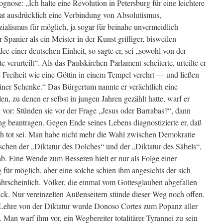
ognose: „Ich halte eine Revolution in Petersburg für eine leichtere
at ausdrücklich eine Verbindung von Absolutismus,
ialismus für möglich, ja sogar für beinahe unvermeidlich
 Spanier als ein Meister in der Kunst griffiger, bisweilen
ee einer deutschen Einheit, so sagte er, sei „sowohl von der
 verurteilt“. Als das Paulskirchen-Parlament scheiterte, urteilte er
Freiheit wie eine Göttin in einem Tempel verehrt ― und ließen
einer Schenke.“ Das Bürgertum nannte er verächtlich eine
n, zu denen er selbst in jungen Jahren gezählt hatte, warf er
 vor: Stünden sie vor der Frage „Jesus oder Barrabas?“, dann
ng beantragen. Gegen Ende seines Lebens diagnostizierte er, daß
ich tot sei. Man habe nicht mehr die Wahl zwischen Demokratie
schen der „Diktatur des Dolches“ und der „Diktatur des Säbels“,
b. Eine Wende zum Besseren hielt er nur als Folge einer
g für möglich, aber eine solche schien ihm angesichts der sich
hrscheinlich. Völker, die einmal vom Gottesglauben abgefallen
ück. Nur vereinzelten Außenseitern stünde dieser Weg noch offen.
 Lehre von der Diktatur wurde Donoso Cortes zum Popanz aller
. Man warf ihm vor, ein Wegbereiter totalitärer Tyrannei zu sein