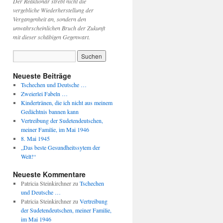
Der Reaktionär strebt nicht die
vergebliche Wiederherstellung der
Vergangenheit an, sondern den
unwahrscheinlichen Bruch der Zukunft
mit dieser schäbigen Gegenwart.
Neueste Beiträge
Tschechen und Deutsche …
Zweierlei Fabeln …
Kindertränen, die ich nicht aus meinem
Gedächtnis bannen kann
Vertreibung der Sudetendeutschen,
meiner Familie, im Mai 1946
8. Mai 1945
„Das beste Gesundheitssytem der
Welt!“
Neueste Kommentare
Patricia Steinkirchner
zu
Tschechen
und Deutsche …
Patricia Steinkirchner
zu
Vertreibung
der Sudetendeutschen, meiner Familie,
im Mai 1946