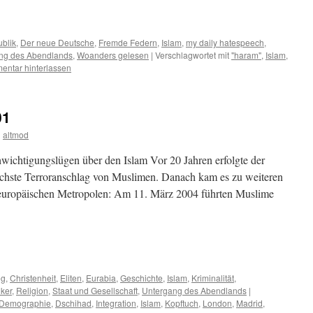
m
er
blik
,
Der neue Deutsche
,
Fremde Federn
,
Islam
,
my daily hatespeech
,
ng des Abendlands
,
Woanders gelesen
|
Verschlagwortet mit
"haram"
,
Islam
,
ntar hinterlassen
01
n
altmod
wichtigungslügen über den Islam Vor 20 Jahren erfolgte der
ichste Terroranschlag von Muslimen. Danach kam es zu weiteren
 europäischen Metropolen: Am 11. März 2004 führten Muslime
m
er
eg
,
Christenheit
,
Eliten
,
Eurabia
,
Geschichte
,
Islam
,
Kriminalität
,
iker
,
Religion
,
Staat und Gesellschaft
,
Untergang des Abendlands
|
Demographie
,
Dschihad
,
Integration
,
Islam
,
Kopftuch
,
London
,
Madrid
,