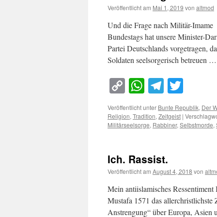
Veröffentlicht am
Mai 1, 2019
von
altmod
Und die Frage nach Militär-Imame 
Bundestags hat unsere Minister-Darst
Partei Deutschlands vorgetragen, 
Soldaten seelsorgerisch betreuen 
Copy
WhatsApp
Telegra
Twitt
Link
Veröffentlicht unter
Bunte Republik
,
Der W
Religion
,
Tradition
,
Zeitgeist
|
Verschlagwo
Militärseelsorge
,
Rabbiner
,
Selbstmorde
,
Ich. Rassist.
Veröffentlicht am
August 4, 2018
von
altm
Mein antiislamisches Ressentiment 
Mustafa 1571 das allerchristlichste
Anstrengung“ über Europa, Asien un