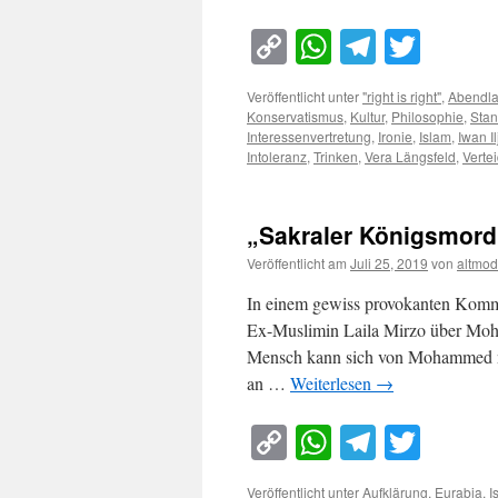
Copy
WhatsApp
Telegra
Twitt
Link
Veröffentlicht unter
"right is right"
,
Abendl
Konservatismus
,
Kultur
,
Philosophie
,
Stan
Interessenvertretung
,
Ironie
,
Islam
,
Iwan Il
Intoleranz
,
Trinken
,
Vera Längsfeld
,
Verte
„Sakraler Königsmor
Veröffentlicht am
Juli 25, 2019
von
altmod
In einem gewiss provokanten Komme
Ex-Muslimin Laila Mirzo über Moha
Mensch kann sich von Mohammed nur
an …
Weiterlesen
→
Copy
WhatsApp
Telegra
Twitt
Link
Veröffentlicht unter
Aufklärung
,
Eurabia
,
I