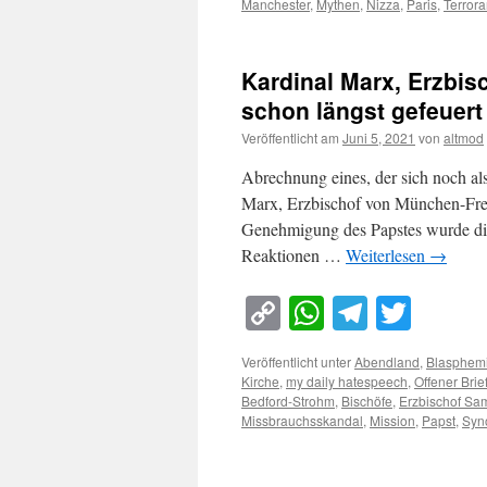
Manchester
,
Mythen
,
Nizza
,
Paris
,
Terror
Kardinal Marx, Erzbis
schon längst gefeuert
Veröffentlicht am
Juni 5, 2021
von
altmod
Abrechnung eines, der sich noch als
Marx, Erzbischof von München-Frei
Genehmigung des Papstes wurde dies
Reaktionen …
Weiterlesen
→
Copy
WhatsApp
Telegra
Twitt
Link
Veröffentlicht unter
Abendland
,
Blasphem
Kirche
,
my daily hatespeech
,
Offener Brie
Bedford-Strohm
,
Bischöfe
,
Erzbischof Sam
Missbrauchsskandal
,
Mission
,
Papst
,
Syn