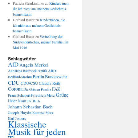
Patricia Steinkirchner
zu
Kindertränen,
die ich nicht aus meinem Gedächtnis
bannen kann
Gerhard Bauer
zu
Kindertränen, die
ich nicht aus meinem Gedächtnis
bannen kann
Gerhard Bauer
zu
Vertreibung der
Sudetendeutschen, meiner Familie, im
Mai 1946
Schlagwörter
AfD
Angela Merkel
Annalena Baerbock
Antifa
ARD
Berlin
Bundeswehr
Bedford-Strohm
CDU
CDU/CSU
Claudia Roth
Corona
FAZ
Die Grünen
Familie
Grüne
Friedrich Merz
Franz Schubert
Hitler
Islam
J.S. Bach
Johann Sebastian Bach
Joseph Haydn
Kardinal Marx
Karl Jaspers
Klassische
Musik für jeden