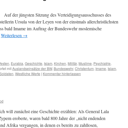
Auf der jüngsten Sitzung des Verteidigungsausschusses des
ellerin Ursula von der Leyen von der einstmals allerchristlichsten
dass bald Imame im Auftrag der Bundeswehr moslemische
…
Weiterlesen
→
m
er
esten
,
Eurabia
,
Geschichte
,
Islam
,
Kirchen
,
Militär
,
Muslime
,
Psychiatrie
,
rtet mit
Auslandseinsätze der BW
,
Bundeswehr
,
Christentum
,
Imame
,
Islam
,
Soldaten
,
Westliche Werte
|
Kommentar hinterlassen
od
Ich will zunächst eine Geschichte erzählen: Als General Lala
 Zypern eroberte, waren bald 800 Jahre der „nicht endenden
d Afrika vergangen, in denen es bereits zu zahllosen,