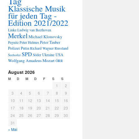
Tag
Klassische Musik
für jeden Tag -
Edition 2021/2022
Linke
Ludwig van Beethoven
Merkel
Michael Klonovsky
Peter Tauber
Peter Helmes
Pegnitz
Polizei
Putin
Russland
Richard Wagner
SPD
Ukraine
USA
Seehofer
Söder
Wolfgang Amadeus Mozart
ÖRR
August 2026
M
D
M
D
F
S
S
1
2
3
4
5
6
7
8
9
10
11
12
13
14
15
16
17
18
19
20
21
22
23
24
25
26
27
28
29
30
31
« Mai