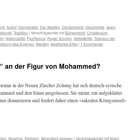
m
er
and
,
Aufruf
,
Demokratie
,
Der Westen
,
Deutschland
,
Geschichte
,
Islam
,
dpunkt
,
Tradition
|
Verschlagwortet mit
Bürgerrecht
,
Christentum
,
jin
,
Nationalität
,
Pazifismus
,
Roger Scruton
,
Selbstkritik
,
Toleranz der
idigung des Eigenen
,
Westen
,
westliches Erbe
|
1 Kommentar
d“ an der Figur von Mohammed?
ntar in der Neuen Zürcher Zeitung hat sich deutsch-syrische
mmed und den Islam ausgelassen. Sie meint, ein aufgeklärter
 distanzieren und fordert daher einen «sakralen Königsmord»
m
er
slam
,
Muslime
,
Religion
,
Woanders gelesen
|
Verschlagwortet mit
Islam
,