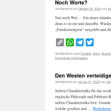
Noch Worte?
Veröffentlicht am
Oktober 29, 2020
von
al
Nur noch Wut … Ein neuer islamisch
denn es ist ein und dasselbe. Wiede
„Friedensreligion“ ausgelebt und d
Copy
WhatsApp
Telegra
Twitt
Link
Veröffentlicht unter
Eurabia
,
Islam
,
Musli
Kommentar hinterlassen
Den Westen verteidig
Veröffentlicht am
Januar 31, 2020
von
al
Sieben Charakteristika für das west
englische Philosoph und Publizist 
sieben Charakteristika bzw. Grundz
welche gesehen und …
Weiterlese