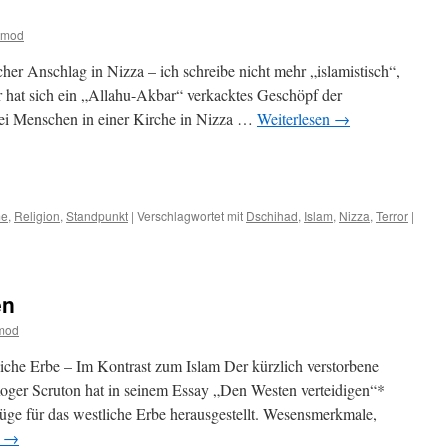
tmod
er Anschlag in Nizza – ich schreibe nicht mehr „islamistisch“,
r hat sich ein „Allahu-Akbar“ verkacktes Geschöpf der
rei Menschen in einer Kirche in Nizza …
Weiterlesen
→
m
er
me
,
Religion
,
Standpunkt
|
Verschlagwortet mit
Dschihad
,
Islam
,
Nizza
,
Terror
|
en
tmod
liche Erbe – Im Kontrast zum Islam Der kürzlich verstorbene
Roger Scruton hat in seinem Essay „Den Westen verteidigen“*
üge für das westliche Erbe herausgestellt. Wesensmerkmale,
n
→