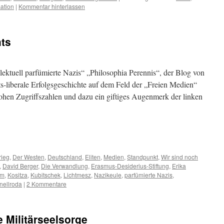
sation
|
Kommentar hinterlassen
hts
lektuell parfümierte Nazis“ „Philosophia Perennis“, der Blog von
ts-liberale Erfolgsgeschichte auf dem Feld der „Freien Medien“
ohen Zugriffszahlen und dazu ein giftiges Augenmerk der linken
m
er
rieg
,
Der Westen
,
Deutschland
,
Eliten
,
Medien
,
Standpunkt
,
Wir sind noch
,
David Berger
,
Die Verwandlung
,
Erasmus-Desiderius-Stiftung
,
Erika
am
,
Kositza
,
Kubitschek
,
Lichtmesz
,
Nazikeule
,
parfümierte Nazis
,
nellroda
|
2 Kommentare
 Militärseelsorge