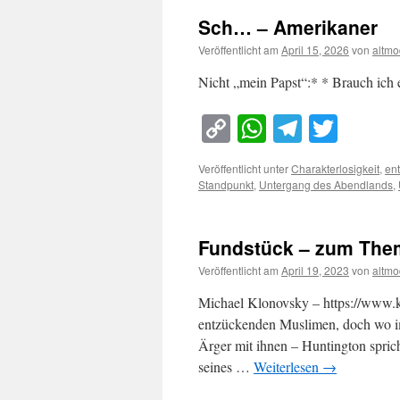
Sch… – Amerikaner
Veröffentlicht am
April 15, 2026
von
altmo
Nicht „mein Papst“:* * Brauch ich 
Copy
WhatsApp
Telegra
Twitt
Link
Veröffentlicht unter
Charakterlosigkeit
,
en
Standpunkt
,
Untergang des Abendlands
,
Fundstück – zum The
Veröffentlicht am
April 19, 2023
von
altmo
Michael Klonovsky – https://www.kl
entzückenden Muslimen, doch wo im
Ärger mit ihnen – Huntington spric
seines …
Weiterlesen
→