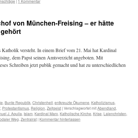
anschläge
|
1 Kommentar
chof von München-Freising – er hätte
 gehört
 Katholik versteht. In einem Brief vom 21. Mai hat Kardinal
sing, dem Papst seinen Amtsverzicht angeboten. Mit
es Schreiben jetzt publik gemacht und hat zu unterschiedlichen
m
er
ie
,
Bunte Republik
,
Christenheit
,
entkreuzte Ökumene
,
Katholizismus
,
f
,
Protestantismus
,
Religion
,
Zeitgeist
|
Verschlagwortet mit
Abendland
,
uel J. Aquila
,
Islam
,
Kardinal Marx
,
Katholische Kirche
,
Krise
,
Laienchristen
,
odaler Weg
,
Zentralrat
|
Kommentar hinterlassen