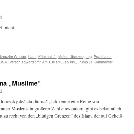
d
eh nicht!
m
er
tkreuzter Glaube
,
Islam
,
Kriminalität
,
Meine Überzeugung
,
Psychiatrie
,
USA
|
Verschlagwortet mit
Amis
,
Islam
,
Leo XIV.
,
Trump
|
1 Kommentar
ma „Muslime“
d
onovsky.de/acta-diurna/: „Ich kenne eine Reihe von
mer Moslems in größerer Zahl einwandern, gibt es bekanntlich
ht zu recht von den „blutigen Grenzen” des Islam, der auf Geheiß