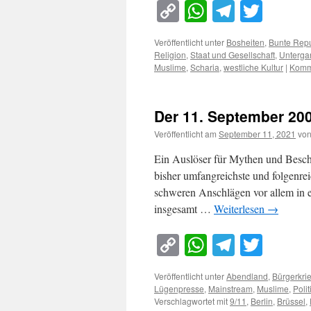
Copy
WhatsApp
Telegra
Twitt
Link
Veröffentlicht unter
Bosheiten
,
Bunte Repu
Religion
,
Staat und Gesellschaft
,
Unterga
Muslime
,
Scharia
,
westliche Kultur
|
Komme
Der 11. September 20
Veröffentlicht am
September 11, 2021
vo
Ein Auslöser für Mythen und Besch
bisher umfangreichste und folgenre
schweren Anschlägen vor allem in
insgesamt …
Weiterlesen
→
Copy
WhatsApp
Telegra
Twitt
Link
Veröffentlicht unter
Abendland
,
Bürgerkri
Lügenpresse
,
Mainstream
,
Muslime
,
Polit
Verschlagwortet mit
9/11
,
Berlin
,
Brüssel
,