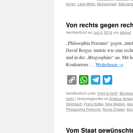
Koran
,
Laila Mirko
,
Mohammed
,
Säkulari
Von rechts gegen rec
Veröffentlicht am
Juli 4, 2019
von
altmod
„Philosophia Perennis“ gegen „intel
David Berger, mutete wie eine rech
und in der „Blogosphäre“ an. Mit h
Konkurrenz …
Weiterlesen
→
Copy
WhatsApp
Telegra
Twitt
Link
Veröffentlicht unter
"right is right"
,
Bürgerk
mehr
|
Verschlagwortet mit
Antaios Verlag
Steinbach
,
Franz Kafka
,
freie Medien
,
Isl
Philosophia Perennis
,
Ronai Chaker
,
Sch
Vom Staat gewünschte