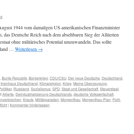
od
August 1944 vom damaligen US-amerikanischen Finanzminister
, das Deutsche Reich nach dem absehbaren Sieg der Alliierten
staat ohne militärisches Potential umzuwandeln. Das sollte
chland …
Weiterlesen
→
m
er
,
Bunte Republik
,
Bürgerkrieg
,
CDU/CSU
,
Der neue Deutsche
,
Deutschland
,
,
Irrenhaus Deutschland
,
Klimareligion
,
Krieg
,
Meine Überzeugung
,
Politiker
,
Russland
,
Sozialismus
,
SPD
,
Staat und Gesellschaft
,
Steuerstaat
,
t
Allierte
,
Deindustrialisierung Deutschlands
,
deutsche Volkswirtschaft
,
nverbrechen
,
Krauts
,
Militärparaden
,
Morgenthau
,
Morgenthau-Plan
,
Polit-
licht
|
Kommentar hinterlassen