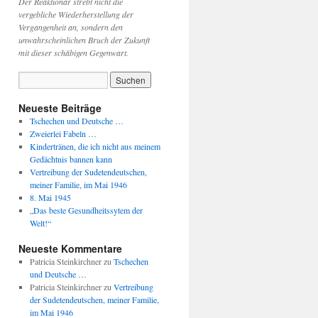
Der Reaktionär strebt nicht die
vergebliche Wiederherstellung der
Vergangenheit an, sondern den
unwahrscheinlichen Bruch der Zukunft
mit dieser schäbigen Gegenwart.
Neueste Beiträge
Tschechen und Deutsche …
Zweierlei Fabeln …
Kindertränen, die ich nicht aus meinem
Gedächtnis bannen kann
Vertreibung der Sudetendeutschen,
meiner Familie, im Mai 1946
8. Mai 1945
„Das beste Gesundheitssytem der
Welt!“
Neueste Kommentare
Patricia Steinkirchner
zu
Tschechen
und Deutsche …
Patricia Steinkirchner
zu
Vertreibung
der Sudetendeutschen, meiner Familie,
im Mai 1946