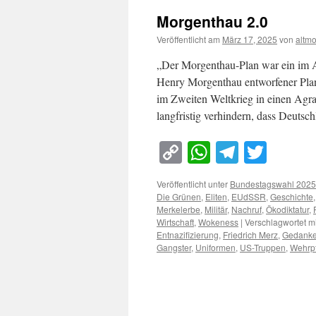
Morgenthau 2.0
Veröffentlicht am
März 17, 2025
von
altm
„Der Morgenthau-Plan war ein im 
Henry Morgenthau entworfener Plan
im Zweiten Weltkrieg in einen Agrar
langfristig verhindern, dass Deuts
Copy
WhatsApp
Telegra
Twitt
Link
Veröffentlicht unter
Bundestagswahl 2025
Die Grünen
,
Eliten
,
EUdSSR
,
Geschichte
Merkelerbe
,
Militär
,
Nachruf
,
Ökodiktatur
,
Wirtschaft
,
Wokeness
|
Verschlagwortet mi
Entnazifizierung
,
Friedrich Merz
,
Gedanke
Gangster
,
Uniformen
,
US-Truppen
,
Wehrpf