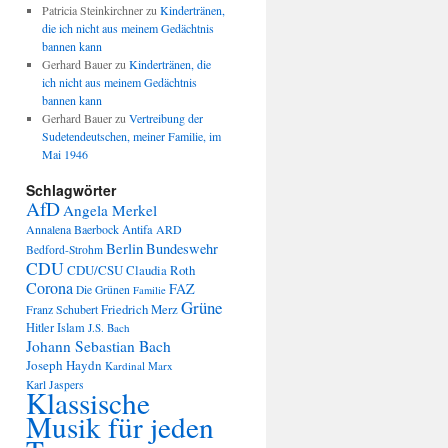
Patricia Steinkirchner
zu
Kindertränen,
die ich nicht aus meinem Gedächtnis
bannen kann
Gerhard Bauer
zu
Kindertränen, die
ich nicht aus meinem Gedächtnis
bannen kann
Gerhard Bauer
zu
Vertreibung der
Sudetendeutschen, meiner Familie, im
Mai 1946
Schlagwörter
AfD
Angela Merkel
Annalena Baerbock
Antifa
ARD
Berlin
Bundeswehr
Bedford-Strohm
CDU
CDU/CSU
Claudia Roth
Corona
FAZ
Die Grünen
Familie
Grüne
Friedrich Merz
Franz Schubert
Hitler
Islam
J.S. Bach
Johann Sebastian Bach
Joseph Haydn
Kardinal Marx
Karl Jaspers
Klassische
Musik für jeden