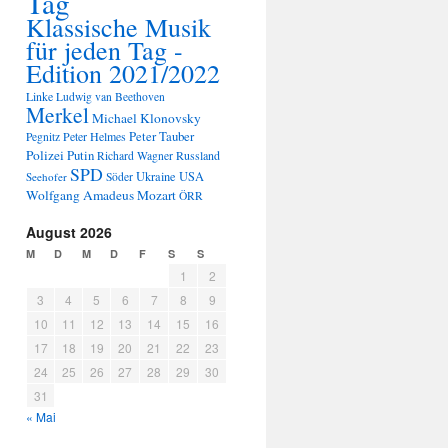
Tag
Klassische Musik
für jeden Tag -
Edition 2021/2022
Linke
Ludwig van Beethoven
Merkel
Michael Klonovsky
Peter Tauber
Peter Helmes
Pegnitz
Polizei
Putin
Russland
Richard Wagner
SPD
Ukraine
USA
Seehofer
Söder
Wolfgang Amadeus Mozart
ÖRR
August 2026
M
D
M
D
F
S
S
1
2
3
4
5
6
7
8
9
10
11
12
13
14
15
16
17
18
19
20
21
22
23
24
25
26
27
28
29
30
31
« Mai