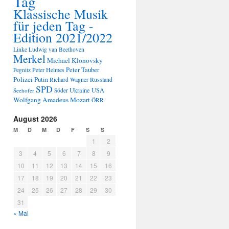
Tag
Klassische Musik
für jeden Tag -
Edition 2021/2022
Linke
Ludwig van Beethoven
Merkel
Michael Klonovsky
Peter Tauber
Peter Helmes
Pegnitz
Polizei
Putin
Russland
Richard Wagner
SPD
Ukraine
USA
Seehofer
Söder
Wolfgang Amadeus Mozart
ÖRR
August 2026
M
D
M
D
F
S
S
1
2
3
4
5
6
7
8
9
10
11
12
13
14
15
16
17
18
19
20
21
22
23
24
25
26
27
28
29
30
31
« Mai