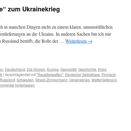
e“ zum Ukrainekrieg
d
 ich in manchen Dingen nicht zu einem klaren, unumstößlichen
enlieferungen an die Ukraine. In anderen Sachen bin ich mir
n Russland betrifft, die Rolle der …
Weiterlesen
→
m
er
en
,
Deutschland
,
Die Grünen
,
Europa
,
Geopolitik
,
Geschichte
,
Krieg
,
A
|
Verschlagwortet mit
"Raubtierwaffen"
,
Deutscher Selbsthass
,
Finnland
,
Russland
,
Schweden
,
Strack-Zimmermann
,
Ukrainekrieg
,
Waffenlieferung
,
mmentar hinterlassen