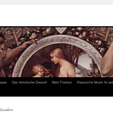
ropas
Das historische Dessert
Mein Franken
Klassische Musik für je
 Leaders