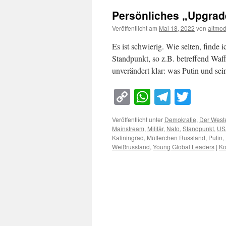
Persönliches „Upgrad
Veröffentlicht am
Mai 18, 2022
von
altmo
Es ist schwierig. Wie selten, finde
Standpunkt, so z.B. betreffend Waff
unverändert klar: was Putin und sei
Copy
WhatsApp
Telegra
Twitt
Link
Veröffentlicht unter
Demokratie
,
Der West
Mainstream
,
Militär
,
Nato
,
Standpunkt
,
US
Kaliningrad
,
Mütterchen Russland
,
Putin
,
Weißrussland
,
Young Global Leaders
|
Ko