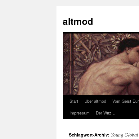
Zum
Inhalt
altmod
springen
Start
Über altmod
Vom Geist Eu
Impressum
Der Witz…
Young Global
Schlagwort-Archiv: