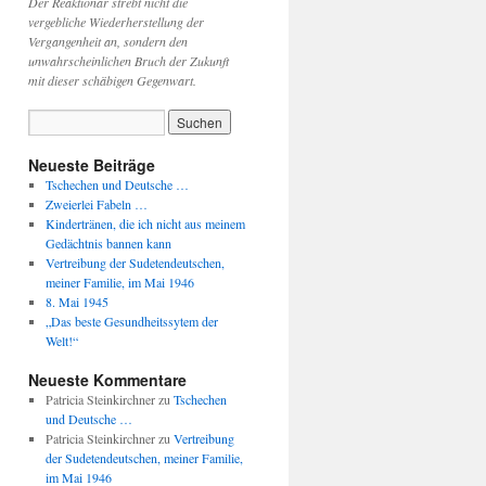
Der Reaktionär strebt nicht die
vergebliche Wiederherstellung der
Vergangenheit an, sondern den
unwahrscheinlichen Bruch der Zukunft
mit dieser schäbigen Gegenwart.
Neueste Beiträge
Tschechen und Deutsche …
Zweierlei Fabeln …
Kindertränen, die ich nicht aus meinem
Gedächtnis bannen kann
Vertreibung der Sudetendeutschen,
meiner Familie, im Mai 1946
8. Mai 1945
„Das beste Gesundheitssytem der
Welt!“
Neueste Kommentare
Patricia Steinkirchner
zu
Tschechen
und Deutsche …
Patricia Steinkirchner
zu
Vertreibung
der Sudetendeutschen, meiner Familie,
im Mai 1946