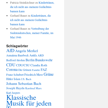
Patricia Steinkirchner
zu
Kindertränen,
die ich nicht aus meinem Gedächtnis
bannen kann
Gerhard Bauer
zu
Kindertränen, die
ich nicht aus meinem Gedächtnis
bannen kann
Gerhard Bauer
zu
Vertreibung der
Sudetendeutschen, meiner Familie, im
Mai 1946
Schlagwörter
AfD
Angela Merkel
Annalena Baerbock
Antifa
ARD
Berlin
Bundeswehr
Bedford-Strohm
CDU
CDU/CSU
Claudia Roth
Corona
FAZ
Die Grünen
Familie
Grüne
Friedrich Merz
Franz Schubert
Hitler
Islam
J.S. Bach
Johann Sebastian Bach
Joseph Haydn
Kardinal Marx
Karl Jaspers
Klassische
Musik für jeden