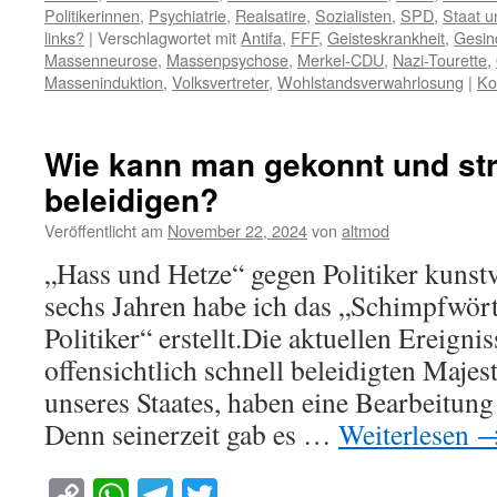
Politikerinnen
,
Psychiatrie
,
Realsatire
,
Sozialisten
,
SPD
,
Staat u
links?
|
Verschlagwortet mit
Antifa
,
FFF
,
Geisteskrankheit
,
Gesin
Massenneurose
,
Massenpsychose
,
Merkel-CDU
,
Nazi-Tourette
,
Masseninduktion
,
Volksvertreter
,
Wohlstandsverwahrlosung
|
Ko
Wie kann man gekonnt und stra
beleidigen?
Veröffentlicht am
November 22, 2024
von
altmod
„Hass und Hetze“ gegen Politiker kunstv
sechs Jahren habe ich das „Schimpfwört
Politiker“ erstellt.Die aktuellen Ereign
offensichtlich schnell beleidigten Majes
unseres Staates, haben eine Bearbeitun
Denn seinerzeit gab es …
Weiterlesen
Copy
WhatsApp
Telegram
Twitter