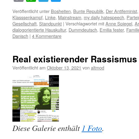
Link
Veröffentlicht unter
Bosheiten
,
Bunte Republik
,
Der Antifeminist
Klasssenkampf
,
Linke
,
Mainstream
,
my daily hatespeech
,
Parte
Gesellschaft
,
Standpunkt
|
Verschlagwortet mit
Anne Spiegel
,
A
dialogorientierte Hauskultur
,
Dummdeutsch
,
Emilia fester
,
Famili
Danisch
|
4 Kommentare
Real existierender Rassismus
Veröffentlicht am
Oktober 13, 2021
von
altmod
Diese Galerie enthält
1 Foto
.