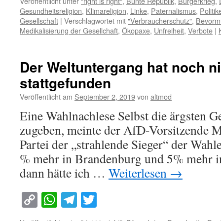
Veröffentlicht unter
"right is right"
,
Bunte Republik
,
Bürgerkrieg
,
Gesundheitsreligion
,
Klimareligion
,
Linke
,
Paternalismus
,
Politik
Gesellschaft
|
Verschlagwortet mit
"Verbraucherschutz"
,
Bevorm
Medikalisierung der Gesellchaft
,
Ökopaxe
,
Unfreiheit
,
Verbote
|
Der Weltuntergang hat noch ni
stattgefunden
Veröffentlicht am
September 2, 2019
von
altmod
Eine Wahlnachlese Selbst die ärgsten 
zugeben, meinte der AfD-Vorsitzende M
Partei der „strahlende Sieger“ der Wahle
% mehr in Brandenburg und 5% mehr i
dann hätte ich …
Weiterlesen
→
Copy
WhatsApp
Telegram
Twitter
Link