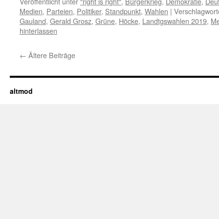
Veröffentlicht unter
"right is right"
,
Bürgerkrieg
,
Demokratie
,
Deu
Medien
,
Parteien
,
Politiker
,
Standpunkt
,
Wahlen
|
Verschlagwort
Gauland
,
Gerald Grosz
,
Grüne
,
Höcke
,
Landtgswahlen 2019
,
Me
hinterlassen
←
Ältere Beiträge
altmod