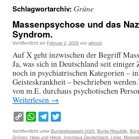
Grüne
Schlagwortarchiv:
Massenpsychose und das Nazi
Syndrom.
Veröffentlicht am
Februar 2, 2025
von
altmod
Auf X geht inzwischen der Begriff Mass
Ja, was sich in Deutschland seit einiger 
noch in psychiatrischen Kategorien – i
Geisteskrankheit – beschrieben werden
von m.E. durchaus psychotischen Perso
Weiterlesen
→
Copy
WhatsApp
Telegram
Twitter
Link
Veröffentlicht unter
Bundestagswahl 2025
,
Bunte Republik
,
Bürg
Grünen
,
Hass und Hetze
,
Irrenhaus Deutschland
,
Linke
,
Merkel