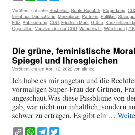
Link
Veröffentlicht unter
Bosheiten
,
Bunte Republik
,
Bürgerkrieg
,
CD
Irrenhaus Deutschland
,
Merkelerbe
,
Parteien
,
Politiker
,
Standpu
Fritz
,
Anbiederung
,
CDU
,
Friedrich Merz
,
Grüne
,
Kanzlerkandida
Opposition
,
Vorsitzender der CDU
,
Wanderwitz
,
Würstchen
|
2 
Die grüne, feministische Mora
Spiegel und Ihresgleichen
Veröffentlicht am
April 12, 2022
von
altmod
Ich habe es mir angetan und die Rechtfe
vormaligen Super-Frau der Grünen, Fra
angeschaut.Was diese Pissblume von d
gab, war nicht nur inhaltlich, sondern 
schwer zu ertragen. Es gibt ein …
Weite
Copy
WhatsApp
Telegram
Twitter