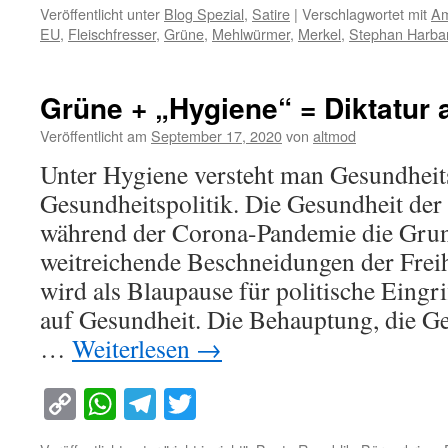
Veröffentlicht unter
Blog Spezial
,
Satire
|
Verschlagwortet mit
Am
EU
,
Fleischfresser
,
Grüne
,
Mehlwürmer
,
Merkel
,
Stephan Harba
Grüne + „Hygiene“ = Diktatur 
Veröffentlicht am
September 17, 2020
von
altmod
Unter Hygiene versteht man Gesundheit
Gesundheitspolitik. Die Gesundheit de
während der Corona-Pandemie die Grun
weitreichende Beschneidungen der Freih
wird als Blaupause für politische Eingr
auf Gesundheit. Die Behauptung, die G
…
Weiterlesen
→
Copy
WhatsApp
Telegram
Twitter
Link