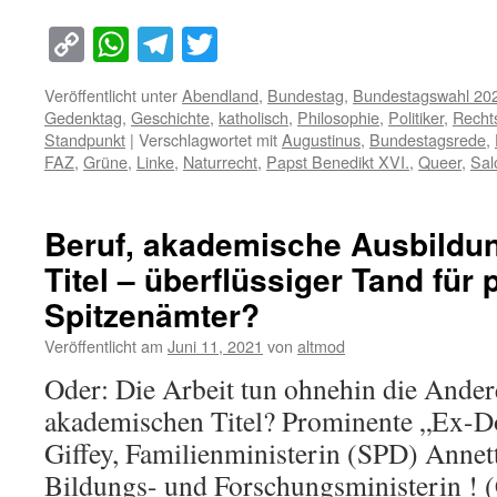
Copy
WhatsApp
Telegram
Twitter
Link
Veröffentlicht unter
Abendland
,
Bundestag
,
Bundestagswahl 20
Gedenktag
,
Geschichte
,
katholisch
,
Philosophie
,
Politiker
,
Recht
Standpunkt
|
Verschlagwortet mit
Augustinus
,
Bundestagsrede
,
FAZ
,
Grüne
,
Linke
,
Naturrecht
,
Papst Benedikt XVI.
,
Queer
,
Sa
Beruf, akademische Ausbildu
Titel – überflüssiger Tand für 
Spitzenämter?
Veröffentlicht am
Juni 11, 2021
von
altmod
Oder: Die Arbeit tun ohnehin die Ander
akademischen Titel? Prominente „Ex-D
Giffey, Familienministerin (SPD) Annet
Bildungs- und Forschungsministerin !