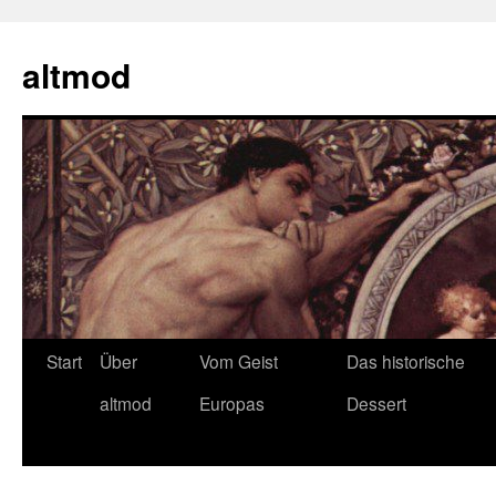
Zum
Inhalt
altmod
springen
Start
Über
Vom Geist
Das historische
altmod
Europas
Dessert