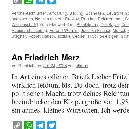
Link
Veröffentlicht unter
Aufklärung
,
Bildung
,
Bosheiten
,
Deutsche S
hatespeech
,
Notizen aus der Provinz
,
Politiker
,
Politikerinnen
,
Sc
Wissenschaft
|
Verschlagwortet mit
Beleidigung
,
Der Bayer
,
Der
Hausdurchsuchung
,
Herbert Wehner
,
Joschka Fischer
,
Merkel
,
Stegner
,
Robert Habeck
,
soziale Medien
,
stilvoll beleidigen
,
Stra
An Friedrich Merz
Veröffentlicht am
Juli 24, 2023
von
altmod
In Art eines offenen Briefs Lieber Frit
wirklich leidtun, bist Du doch, trotz de
politischen Macht, trotz deines Reichtum
beeindruckenden Körpergröße von 1,98 
ein armes, kleines Würstchen. Ich wer
Copy
WhatsApp
Telegram
Twitter