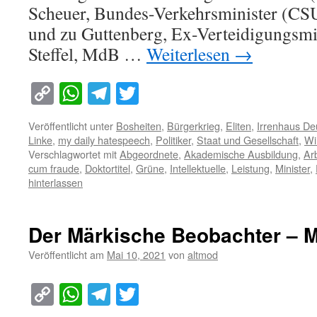
Scheuer, Bundes-Verkehrsminister (CS
und zu Guttenberg, Ex-Verteidigungsmi
Steffel, MdB …
Weiterlesen
→
Copy
WhatsApp
Telegram
Twitter
Link
Veröffentlicht unter
Bosheiten
,
Bürgerkrieg
,
Eliten
,
Irrenhaus De
Linke
,
my daily hatespeech
,
Politiker
,
Staat und Gesellschaft
,
Wi
Verschlagwortet mit
Abgeordnete
,
Akademische Ausbildung
,
Arb
cum fraude
,
Doktortitel
,
Grüne
,
Intellektuelle
,
Leistung
,
Minister
,
hinterlassen
Der Märkische Beobachter – M
Veröffentlicht am
Mai 10, 2021
von
altmod
Copy
WhatsApp
Telegram
Twitter
Link