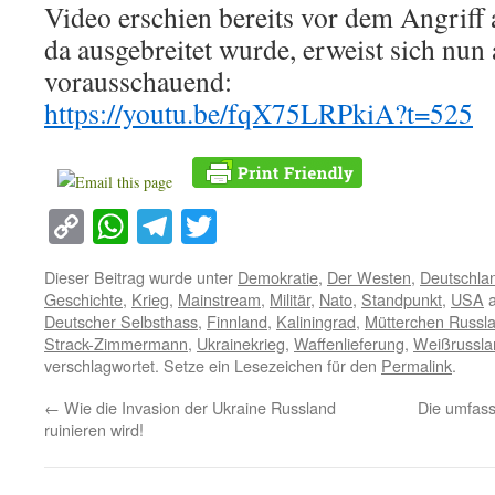
Video erschien bereits vor dem Angriff 
da ausgebreitet wurde, erweist sich nun 
vorausschauend:
https://youtu.be/fqX75LRPkiA?t=525
Copy
WhatsApp
Telegram
Twitter
Link
Dieser Beitrag wurde unter
Demokratie
,
Der Westen
,
Deutschla
Geschichte
,
Krieg
,
Mainstream
,
Militär
,
Nato
,
Standpunkt
,
USA
a
Deutscher Selbsthass
,
Finnland
,
Kaliningrad
,
Mütterchen Russl
Strack-Zimmermann
,
Ukrainekrieg
,
Waffenlieferung
,
Weißrussla
verschlagwortet. Setze ein Lesezeichen für den
Permalink
.
←
Wie die Invasion der Ukraine Russland
Die umfass
ruinieren wird!