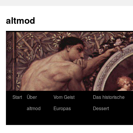
Zum
Inhalt
altmod
springen
Start
Über
Vom Geist
Das historische
altmod
Europas
Dessert