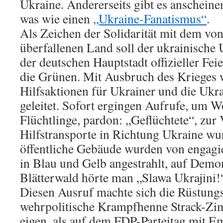
Ukraine. Andererseits gibt es anscheine
was wie einen
„Ukraine-Fanatismus“
.
Als Zeichen der Solidarität mit dem vo
überfallenen Land soll der ukrainische 
der deutschen Hauptstadt offizieller Fei
die Grünen. Mit Ausbruch des Krieges 
Hilfsaktionen für Ukrainer und die Ukr
geleitet. Sofort ergingen Aufrufe, um 
Flüchtlinge, pardon: „Geflüchtete“, zur 
Hilfstransporte in Richtung Ukraine wur
öffentliche Gebäude wurden von engagi
in Blau und Gelb angestrahlt, auf Demo
Blätterwald hörte man „Slawa Ukrajini!
Diesen Ausruf machte sich die Rüstung
wehrpolitische Krampfhenne Strack-Zi
eigen, als auf dem FDP-Parteitag mit 