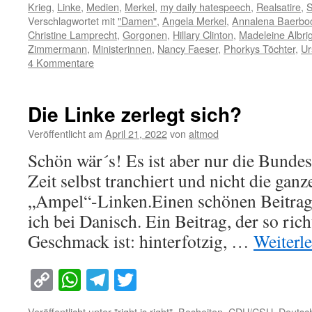
Krieg
,
Linke
,
Medien
,
Merkel
,
my daily hatespeech
,
Realsatire
,
S
Verschlagwortet mit
"Damen"
,
Angela Merkel
,
Annalena Baerbo
Christine Lamprecht
,
Gorgonen
,
Hillary Clinton
,
Madeleine Albri
Zimmermann
,
Ministerinnen
,
Nancy Faeser
,
Phorkys Töchter
,
Ur
4 Kommentare
Die Linke zerlegt sich?
Veröffentlicht am
April 21, 2022
von
altmod
Schön wär´s! Es ist aber nur die Bundes
Zeit selbst tranchiert und nicht die ganz
„Ampel“-Linken.Einen schönen Beitrag
ich bei Danisch. Ein Beitrag, der so ri
Geschmack ist: hinterfotzig, …
Weiterl
Copy
WhatsApp
Telegram
Twitter
Link
Veröffentlicht unter
"right is right"
,
Bosheiten
,
CDU/CSU
,
Deutsc