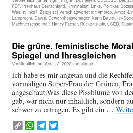
FDP
,
Irrenhaus Deutschland
,
Kriminalität
,
Linke
,
Politiker
,
Sozial
Was ist links?
,
Zeitgeist
|
Verschlagwortet mit
#metoo
,
Ampel-Li
Lamprecht
,
Davila
,
Gewohnheitsversager
,
Karin Baumüller-Söde
Machtversessenheit
,
Nancy Faeser
,
Rücktrittskultur
,
SED
,
Susan
Die grüne, feministische Mora
Spiegel und Ihresgleichen
Veröffentlicht am
April 12, 2022
von
altmod
Ich habe es mir angetan und die Rechtfe
vormaligen Super-Frau der Grünen, Fra
angeschaut.Was diese Pissblume von d
gab, war nicht nur inhaltlich, sondern 
schwer zu ertragen. Es gibt ein …
Weite
Copy
WhatsApp
Telegram
Twitter