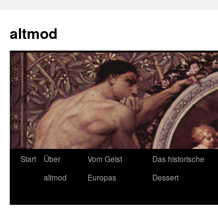
Zum
Inhalt
altmod
springen
Start
Über
Vom Geist
Das historische
altmod
Europas
Dessert