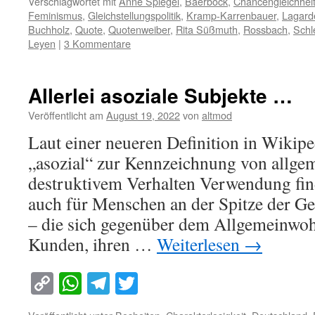
Verschlagwortet mit
Anne Spiegel
,
Baerbock
,
Chancengleichhei
Feminismus
,
Gleichstellungspolitik
,
Kramp-Karrenbauer
,
Lagard
Buchholz
,
Quote
,
Quotenweiber
,
Rita Süßmuth
,
Rossbach
,
Schl
Leyen
|
3 Kommentare
Allerlei asoziale Subjekte …
Veröffentlicht am
August 19, 2022
von
altmod
Laut einer neueren Definition in Wikipe
„asozial“ zur Kennzeichnung von allgem
destruktivem Verhalten Verwendung find
auch für Menschen an der Spitze der Ges
– die sich gegenüber dem Allgemeinwohl
Kunden, ihren …
Weiterlesen
→
Copy
WhatsApp
Telegram
Twitter
Link