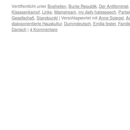
Link
Veröffentlicht unter
Bosheiten
,
Bunte Republik
,
Der Antifeminist
Klasssenkampf
,
Linke
,
Mainstream
,
my daily hatespeech
,
Parte
Gesellschaft
,
Standpunkt
|
Verschlagwortet mit
Anne Spiegel
,
A
dialogorientierte Hauskultur
,
Dummdeutsch
,
Emilia fester
,
Famili
Danisch
|
4 Kommentare