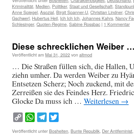
Veröffentlicht unter
Bosheiten
,
Charakterlosigkeit
,
Deutschland
,
Kriminalität
,
Medien
,
Politiker
,
Staat und Gesellschaft
,
Standpun
Anne Spiegel
,
Asozial
,
Birgit Spanner-U
,
Christian Lindner
,
Chri
Gschwerl
,
Hubertus Heil
,
Ich Ich Ich
,
Johannes Kahrs
,
Nancy Fa
Schlesinger
,
Quoten-Regime
,
Sabine Rossbac
|
1 Kommentar
Diese schrecklichen Weiber 
Veröffentlicht am
Mai 31, 2022
von
altmod
… Die Straßen füllen sich, die Hallen
ziehn umher. Da werden Weiber zu Hyän
Entsetzen Scherz; Noch zuckend, mit de
Zerreißen sie des Feindes Herz. Friedric
Glocke Da muss ich …
Weiterlesen
→
Copy
WhatsApp
Telegram
Twitter
Link
Veröffentlicht unter
Bosheiten
,
Bunte Republik
,
Der Antifeminist