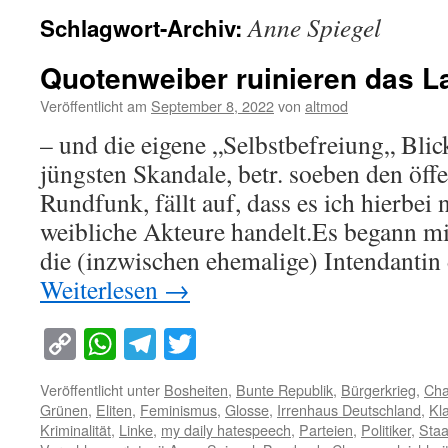
Anne Spiegel
Schlagwort-Archiv:
Quotenweiber ruinieren das L
Veröffentlicht am
September 8, 2022
von
altmod
– und die eigene „Selbstbefreiung„ Blic
jüngsten Skandale, betr. soeben den öffe
Rundfunk, fällt auf, dass es ich hierbei
weibliche Akteure handelt.Es begann mit
die (inzwischen ehemalige) Intendanti
Weiterlesen
→
Copy
WhatsApp
Telegram
Twitter
Link
Veröffentlicht unter
Bosheiten
,
Bunte Republik
,
Bürgerkrieg
,
Cha
Grünen
,
Eliten
,
Feminismus
,
Glosse
,
Irrenhaus Deutschland
,
Kl
Kriminalität
,
Linke
,
my daily hatespeech
,
Parteien
,
Politiker
,
Staa