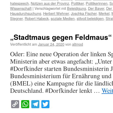
hatespeech
,
Notizen aus der Provinz
,
Politiker
,
Politikerinnen
,
Sc
Wissenschaft
|
Verschlagwortet mit
Beleidigung
,
Der Bayer
,
Der
Hausdurchsuchung
,
Herbert Wehner
,
Joschka Fischer
,
Merkel
,
Stegner
,
Robert Habeck
,
soziale Medien
,
stilvoll beleidigen
,
Stra
„Stadtmaus gegen Feldmaus“
Veröffentlicht am
Januar 24, 2020
von
altmod
Oder: Eine neue Operation der linken Sp
Ministerin aber etwas angefacht: „Unte
#Dorfkinder starten Bundesministerin J
Bundesministerium für Ernährung und 
(BMEL) eine Kampagne für die ländlic
Deutschland. #Dorfkinder lenkt …
Wei
Copy
WhatsApp
Telegram
Twitter
Link