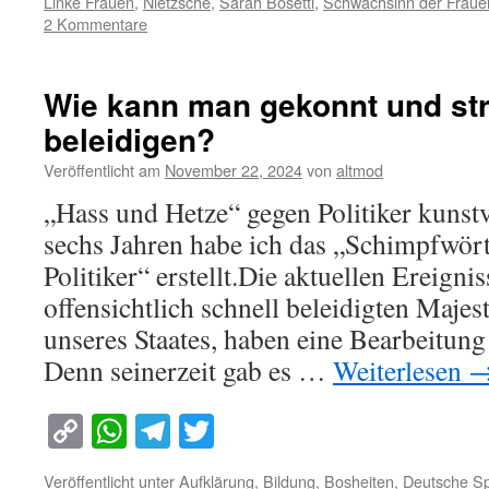
Linke Frauen
,
Nietzsche
,
Sarah Bosetti
,
Schwachsinn der Fraue
2 Kommentare
Wie kann man gekonnt und stra
beleidigen?
Veröffentlicht am
November 22, 2024
von
altmod
„Hass und Hetze“ gegen Politiker kunstv
sechs Jahren habe ich das „Schimpfwört
Politiker“ erstellt.Die aktuellen Ereign
offensichtlich schnell beleidigten Majes
unseres Staates, haben eine Bearbeitun
Denn seinerzeit gab es …
Weiterlesen
Copy
WhatsApp
Telegram
Twitter
Link
Veröffentlicht unter
Aufklärung
,
Bildung
,
Bosheiten
,
Deutsche S