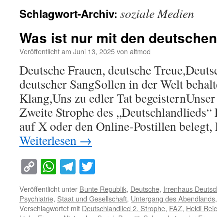
soziale Medien
Schlagwort-Archiv:
Was ist nur mit den deutschen
Veröffentlicht am
Juni 13, 2025
von
altmod
Deutsche Frauen, deutsche Treue,Deuts
deutscher SangSollen in der Welt behal
Klang,Uns zu edler Tat begeisternUnse
Zweite Strophe des „Deutschlandlieds“
auf X oder den Online-Postillen belegt,
Weiterlesen
→
Copy
WhatsApp
Telegram
Twitter
Link
Veröffentlicht unter
Bunte Republik
,
Deutsche
,
Irrenhaus Deutsc
Psychiatrie
,
Staat und Gesellschaft
,
Untergang des Abendlands
Verschlagwortet mit
Deutschlandlied 2. Strophe
,
FAZ
,
Heidi Rei