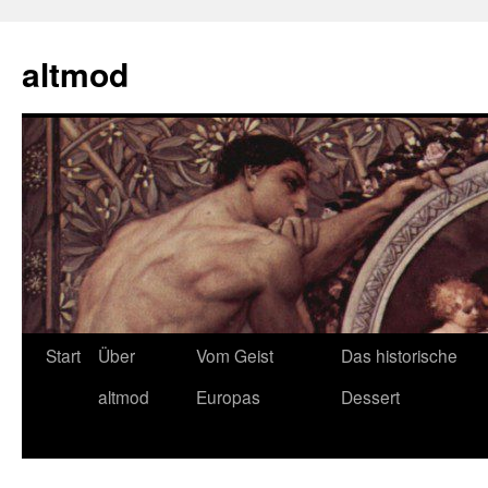
Zum
Inhalt
altmod
springen
Start
Über
Vom Geist
Das historische
altmod
Europas
Dessert