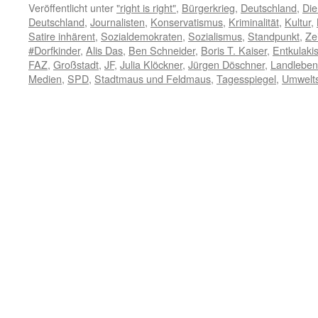
Veröffentlicht unter
"right is right"
,
Bürgerkrieg
,
Deutschland
,
Die
Deutschland
,
Journalisten
,
Konservatismus
,
Kriminalität
,
Kultur
,
Satire inhärent
,
Sozialdemokraten
,
Sozialismus
,
Standpunkt
,
Zei
#Dorfkinder
,
Alis Das
,
Ben Schneider
,
Boris T. Kaiser
,
Entkulaki
FAZ
,
Großstadt
,
JF
,
Julia Klöckner
,
Jürgen Döschner
,
Landleben
Medien
,
SPD
,
Stadtmaus und Feldmaus
,
Tagesspiegel
,
Umwelt