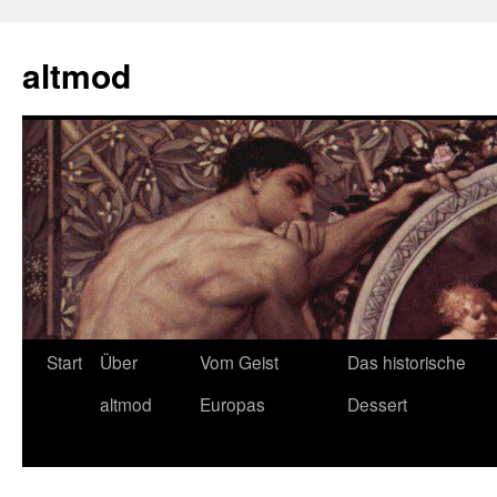
Zum
Inhalt
altmod
springen
Start
Über
Vom Geist
Das historische
altmod
Europas
Dessert