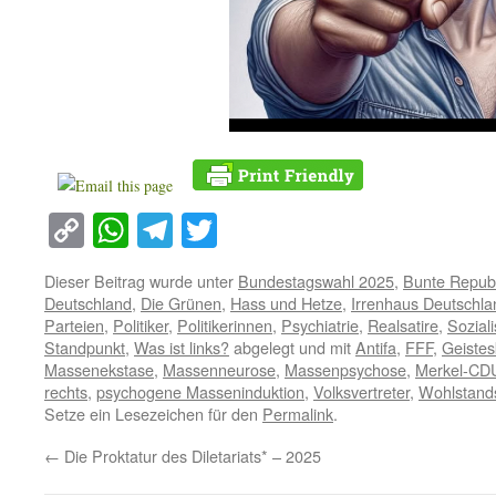
Copy
WhatsApp
Telegram
Twitter
Link
Dieser Beitrag wurde unter
Bundestagswahl 2025
,
Bunte Republ
Deutschland
,
Die Grünen
,
Hass und Hetze
,
Irrenhaus Deutschla
Parteien
,
Politiker
,
Politikerinnen
,
Psychiatrie
,
Realsatire
,
Soziali
Standpunkt
,
Was ist links?
abgelegt und mit
Antifa
,
FFF
,
Geistes
Massenekstase
,
Massenneurose
,
Massenpsychose
,
Merkel-CD
rechts
,
psychogene Masseninduktion
,
Volksvertreter
,
Wohlstand
Setze ein Lesezeichen für den
Permalink
.
←
Die Proktatur des Diletariats* – 2025