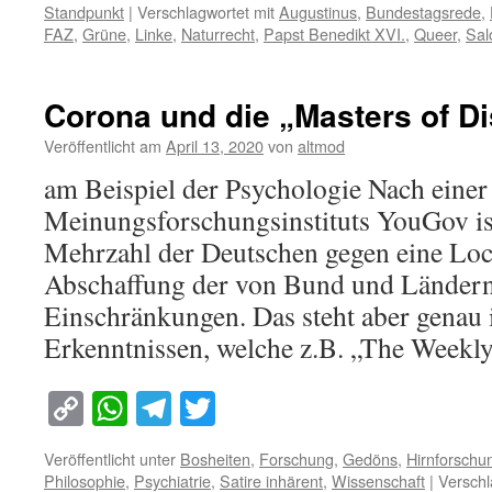
Standpunkt
|
Verschlagwortet mit
Augustinus
,
Bundestagsrede
,
FAZ
,
Grüne
,
Linke
,
Naturrecht
,
Papst Benedikt XVI.
,
Queer
,
Sa
Corona und die „Masters of Di
Veröffentlicht am
April 13, 2020
von
altmod
am Beispiel der Psychologie Nach eine
Meinungsforschungsinstituts YouGov ist
Mehrzahl der Deutschen gegen eine Lo
Abschaffung der von Bund und Ländern
Einschränkungen. Das steht aber genau
Erkenntnissen, welche z.B. „The Week
Copy
WhatsApp
Telegram
Twitter
Link
Veröffentlicht unter
Bosheiten
,
Forschung
,
Gedöns
,
Hirnforschu
Philosophie
,
Psychiatrie
,
Satire inhärent
,
Wissenschaft
|
Verschl