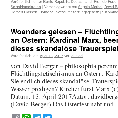
Veröffentlicht unter
Bunte Republik
,
Deutschland
,
Fremde Feder
Sozialdemokraten
|
Verschlagwortet mit
Angela Merkel
,
David B
Herbert Gassen
,
Homehe
,
Netzdurchsetzungsgesetz
|
1 Komme
Woanders gelesen – Flüchtlin
an Ostern: Kardinal Marx, bee
dieses skandalöse Trauerspiel
Veröffentlicht am
April 13, 2017
von
altmod
von David Berger – philosophia peren
Flüchtlingsfetischismus an Ostern: Kar
Sie endlich dieses skandalöse Trauerspi
Wasser predigen? Kirchenfürst Marx (c
Datum: 13. April 2017Autor: davidbe
(David Berger) Das Osterfest naht und