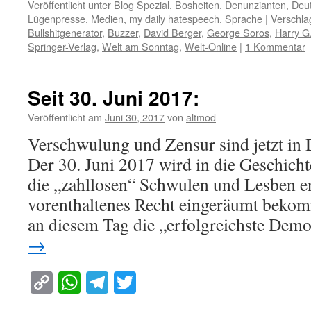
Veröffentlicht unter
Blog Spezial
,
Bosheiten
,
Denunzianten
,
Deu
Lügenpresse
,
Medien
,
my daily hatespeech
,
Sprache
|
Verschla
Bullshitgenerator
,
Buzzer
,
David Berger
,
George Soros
,
Harry G.
Springer-Verlag
,
Welt am Sonntag
,
Welt-Online
|
1 Kommentar
Seit 30. Juni 2017:
Veröffentlicht am
Juni 30, 2017
von
altmod
Verschwulung und Zensur sind jetzt in 
Der 30. Juni 2017 wird in die Geschichte
die „zahllosen“ Schwulen und Lesben en
vorenthaltenes Recht eingeräumt bekom
an diesem Tag die „erfolgreichste Dem
→
Copy
WhatsApp
Telegram
Twitter
Link