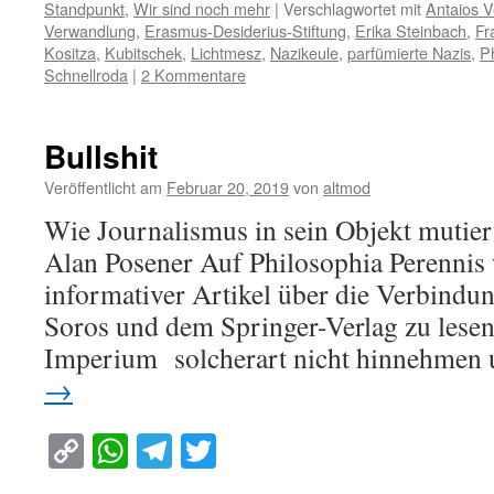
Standpunkt
,
Wir sind noch mehr
|
Verschlagwortet mit
Antaios V
Verwandlung
,
Erasmus-Desiderius-Stiftung
,
Erika Steinbach
,
Fr
Kositza
,
Kubitschek
,
Lichtmesz
,
Nazikeule
,
parfümierte Nazis
,
P
Schnellroda
|
2 Kommentare
Bullshit
Veröffentlicht am
Februar 20, 2019
von
altmod
Wie Journalismus in sein Objekt mutier
Alan Posener Auf Philosophia Perennis 
informativer Artikel über die Verbind
Soros und dem Springer-Verlag zu lesen
Imperium solcherart nicht hinnehmen
→
Copy
WhatsApp
Telegram
Twitter
Link