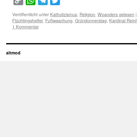
Copy
WhatsApp
Telegram
Twitter
Link
Veröffentlicht unter
Katholizismus
,
Religion
,
Woanders gelesen
|
Flüchtingshelfer
,
Fußwaschung
,
Gründonnerstag
,
Kardinal Rein
1 Kommentar
altmod