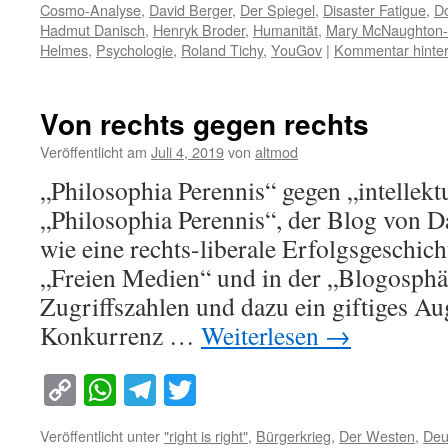
Cosmo-Analyse
,
David Berger
,
Der Spiegel
,
Disaster Fatigue
,
Do
Hadmut Danisch
,
Henryk Broder
,
Humanität
,
Mary McNaughton-C
Helmes
,
Psychologie
,
Roland Tichy
,
YouGov
|
Kommentar hinter
Von rechts gegen rechts
Veröffentlicht am
Juli 4, 2019
von
altmod
„Philosophia Perennis“ gegen „intellekt
„Philosophia Perennis“, der Blog von D
wie eine rechts-liberale Erfolgsgeschic
„Freien Medien“ und in der „Blogosphä
Zugriffszahlen und dazu ein giftiges A
Konkurrenz …
Weiterlesen
→
Copy
WhatsApp
Telegram
Twitter
Link
Veröffentlicht unter
"right is right"
,
Bürgerkrieg
,
Der Westen
,
Deu