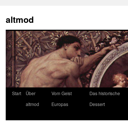
Zum
Inhalt
altmod
springen
Start
Über
Vom Geist
Das historische
altmod
Europas
Dessert