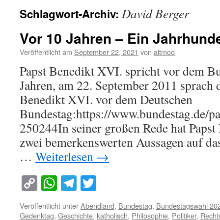
David Berger
Schlagwort-Archiv:
Vor 10 Jahren – Ein Jahrhunde
Veröffentlicht am
September 22, 2021
von
altmod
Papst Benedikt XVI. spricht vor dem B
Jahren, am 22. September 2011 sprach d
Benedikt XVI. vor dem Deutschen
Bundestag:https://www.bundestag.de/par
250244In seiner großen Rede hat Papst
zwei bemerkenswerten Aussagen auf das
…
Weiterlesen
→
Copy
WhatsApp
Telegram
Twitter
Link
Veröffentlicht unter
Abendland
,
Bundestag
,
Bundestagswahl 20
Gedenktag
,
Geschichte
,
katholisch
,
Philosophie
,
Politiker
,
Recht