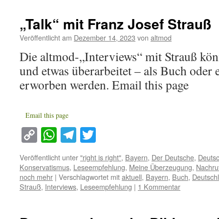
„Talk“ mit Franz Josef Strauß
Veröffentlicht am
Dezember 14, 2023
von
altmod
Die altmod-„Interviews“ mit Strauß könn
und etwas überarbeitet – als Buch ode
erworben werden. Email this page
Email this page
Copy
WhatsApp
Telegram
Twitter
Link
Veröffentlicht unter
"right is right"
,
Bayern
,
Der Deutsche
,
Deuts
Konservatismus
,
Leseempfehlung
,
Meine Überzeugung
,
Nachru
noch mehr
|
Verschlagwortet mit
aktuell
,
Bayern
,
Buch
,
Deutsch
Strauß
,
Interviews
,
Leseempfehlung
|
1 Kommentar