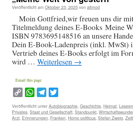
Veröffentlicht am
Oktober 23, 2025
von
altmod
Moin Gottfried,wir freuen uns dir mitz
Titelmeldung deines E-Books Meine Wel
ISBN 9783695148516 an unsere Handelsp
Dein E-Book-Ladenpreis (inkl. MwSt) 
Vertrieb deines E-Books erfolgt im For
wird …
Weiterlesen
→
Email this page
Copy
WhatsApp
Telegram
Twitter
Link
Veröffentlicht unter
Autobiographie
,
Geschichte
,
Heimat
,
Leseem
Privates
,
Staat und Gesellschaft
,
Standpunkt
,
Wirtschaftswunde
Arzt
,
Erinnerungen
,
Franken
,
Homo politicus
,
Stefan Zweig
,
Zeit