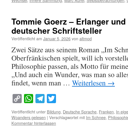
Wechsel
,
Innere Sammlung
,
Marc Aurel
,
Selbstbetrachtungen
,
Tommie Goerz – Erlanger und 
deutscher Schriftsteller
Veröffentlicht am
Januar 5, 2026
von
altmod
Zwei Sätze aus seinem Roman „Im Schn
Oberfränkischen spielt, will ich vorstell
Philosophie passen, als Motto für mein
„Und auch ein Wunder, was man so alle
findet, wenn man …
Weiterlesen
→
Copy
WhatsApp
Telegram
Twitter
Link
Veröffentlicht unter
Bildung
,
Deutsche Sprache
,
Franken
,
In eig
Woanders gelesen
|
Verschlagwortet mit
Im Schnee
,
Philosophi
Kommentar hinterlassen