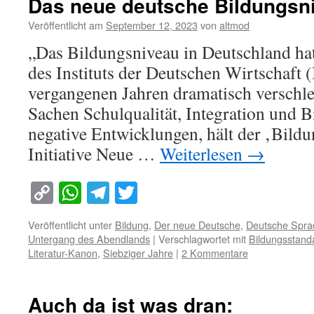
Das neue deutsche Bildungsn
Veröffentlicht am
September 12, 2023
von
altmod
„Das Bildungsniveau in Deutschland hat 
des Instituts der Deutschen Wirtschaft 
vergangenen Jahren dramatisch verschlec
Sachen Schulqualität, Integration und 
negative Entwicklungen, hält der ‚Bild
Initiative Neue …
Weiterlesen
→
Copy
WhatsApp
Telegram
Twitter
Link
Veröffentlicht unter
Bildung
,
Der neue Deutsche
,
Deutsche Spra
Untergang des Abendlands
|
Verschlagwortet mit
Bildungsstand
Literatur-Kanon
,
Siebziger Jahre
|
2 Kommentare
Auch da ist was dran: