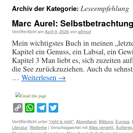
Leseempfehlung
Archiv der Kategorie:
Marc Aurel: Selbstbetrachtun
Veröffentlicht am
April 9, 2026
von
altmod
Mein wichtigstes Buch in meinen „letz
Kapitel ein Genuss, ein Labsal, ein Gew
Kapitel 3 Man liebt es, sich zuzeiten au
die See zurückzuziehen. Auch du sehnst 
…
Weiterlesen
→
Copy
WhatsApp
Telegram
Twitter
Link
Veröffentlicht unter
"right is right"
,
Abendland
,
Bildung
,
Europa
,
Literatur
,
Welterbe
|
Verschlagwortet mit
Alles vergeht
,
Äußeres