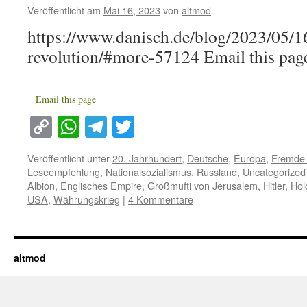
Veröffentlicht am
Mai 16, 2023
von
altmod
https://www.danisch.de/blog/2023/05/16
revolution/#more-57124 Email this pag
Email this page
Copy
WhatsApp
Telegram
Twitter
Link
Veröffentlicht unter
20. Jahrhundert
,
Deutsche
,
Europa
,
Fremde
Leseempfehlung
,
Nationalsozialismus
,
Russland
,
Uncategorized
Albion
,
Englisches Empire
,
Großmufti von Jerusalem
,
Hitler
,
Hol
USA
,
Währungskrieg
|
4 Kommentare
altmod