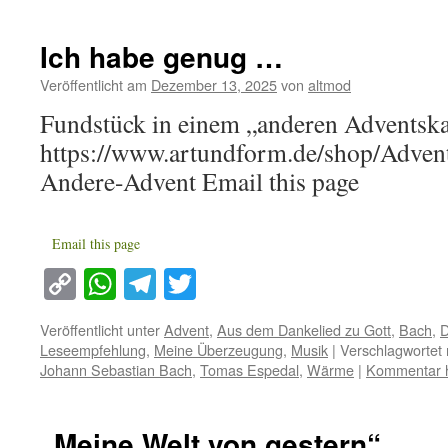
Ich habe genug …
Veröffentlicht am
Dezember 13, 2025
von
altmod
Fundstück in einem „anderen Adventsk
https://www.artundform.de/shop/Adven
Andere-Advent Email this page
Email this page
Copy
WhatsApp
Telegram
Twitter
Link
Veröffentlicht unter
Advent
,
Aus dem Dankelied zu Gott
,
Bach
,
D
Leseempfehlung
,
Meine Überzeugung
,
Musik
|
Verschlagwortet 
Johann Sebastian Bach
,
Tomas Espedal
,
Wärme
|
Kommentar h
„Meine Welt von gestern“