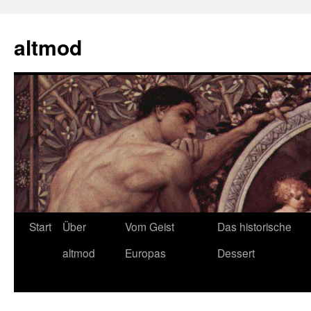
Zum
Inhalt
altmod
springen
Start
Über
Vom Geist
Das historische
altmod
Europas
Dessert