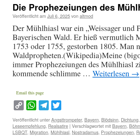
Die Prophezeiungen des Mühlh
Veröffentlicht am
Juli 6, 2025
von
altmod
Der Mühlhiasl war ein „Weissager und 
Bayerischen Wald. Er hieß vermutlich 
1753 oder 1755, gestorben 1805. Man n
Waldpropheten.(Wikipedia)Meine (bigo
immer Prophezeiungen des Mühlhiasl zi
kommende schlimme …
Weiterlesen
→
Email this page
Copy
WhatsApp
Telegram
Twitter
Link
Veröffentlicht unter
Angsttrompeter
,
Bayern
,
Blödsinn
,
Dichtung
Leseempfehlung
,
Realsatire
|
Verschlagwortet mit
Bayern
,
Böh
LSBQT
,
Migration
,
Mühlhiasl
,
Nostradamus
,
Prophezeiungen
,
R