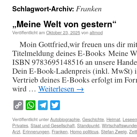
Franken
Schlagwort-Archiv:
„Meine Welt von gestern“
Veröffentlicht am
Oktober 23, 2025
von
altmod
Moin Gottfried,wir freuen uns dir mitz
Titelmeldung deines E-Books Meine Wel
ISBN 9783695148516 an unsere Handelsp
Dein E-Book-Ladenpreis (inkl. MwSt) 
Vertrieb deines E-Books erfolgt im For
wird …
Weiterlesen
→
Copy
WhatsApp
Telegram
Twitter
Link
Veröffentlicht unter
Autobiographie
,
Geschichte
,
Heimat
,
Leseem
Privates
,
Staat und Gesellschaft
,
Standpunkt
,
Wirtschaftswunde
Arzt
,
Erinnerungen
,
Franken
,
Homo politicus
,
Stefan Zweig
,
Zeit