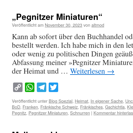
„Pegnitzer Miniaturen“
Veröffentlicht am
November 30, 2023
von
altmod
Kann ab sofort über den Buchhandel o
bestellt werden. Ich habe mich in den l
oder wenig zu politischen Dingen geäuße
Abfassung meiner »Pegnitzer Miniature
der Heimat und …
Weiterlesen
→
Copy
WhatsApp
Telegram
Twitter
Link
Veröffentlicht unter
Blog Spezial
,
Heimat
,
In eigener Sache
,
Unc
BoD
,
Franken
,
Fränkische Schweiz
,
Fränkisches
,
Gschichtla
,
Kle
Pegnitz
,
Pegnitzer Miniaturen
,
Schnurren
|
Kommentar hinterla