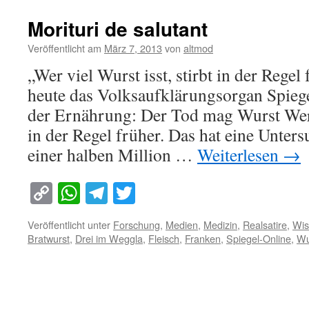
Morituri de salutant
Veröffentlicht am
März 7, 2013
von
altmod
„Wer viel Wurst isst, stirbt in der Rege
heute das Volksaufklärungsorgan Spiege
der Ernährung: Der Tod mag Wurst Wer v
in der Regel früher. Das hat eine Unte
einer halben Million …
Weiterlesen
→
Copy
WhatsApp
Telegram
Twitter
Link
Veröffentlicht unter
Forschung
,
Medien
,
Medizin
,
Realsatire
,
Wis
Bratwurst
,
Drei im Weggla
,
Fleisch
,
Franken
,
Spiegel-Online
,
Wu