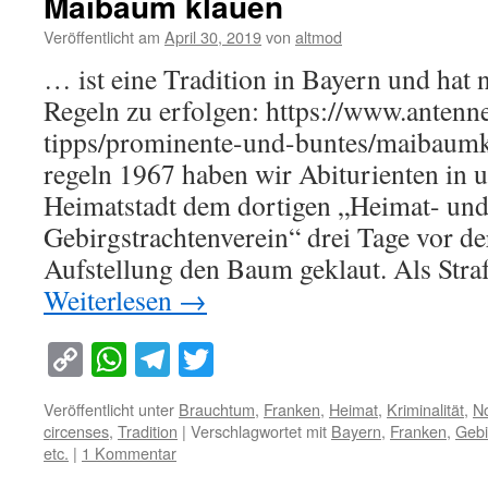
Maibaum klauen
Veröffentlicht am
April 30, 2019
von
altmod
… ist eine Tradition in Bayern und hat
Regeln zu erfolgen: https://www.antenn
tipps/prominente-und-buntes/maibaumk
regeln 1967 haben wir Abiturienten in 
Heimatstadt dem dortigen „Heimat- un
Gebirgstrachtenverein“ drei Tage vor de
Aufstellung den Baum geklaut. Als Stra
Weiterlesen
→
Copy
WhatsApp
Telegram
Twitter
Link
Veröffentlicht unter
Brauchtum
,
Franken
,
Heimat
,
Kriminalität
,
No
circenses
,
Tradition
|
Verschlagwortet mit
Bayern
,
Franken
,
Gebi
etc.
|
1 Kommentar