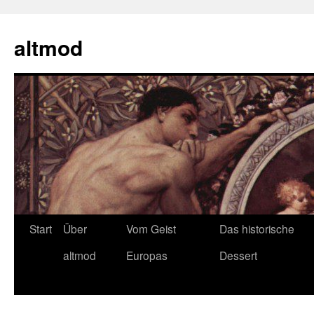
Zum
Inhalt
altmod
springen
Start
Über
Vom Geist
Das historische
altmod
Europas
Dessert