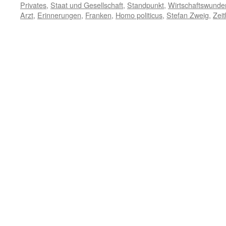
Privates
,
Staat und Gesellschaft
,
Standpunkt
,
Wirtschaftswunde
Arzt
,
Erinnerungen
,
Franken
,
Homo politicus
,
Stefan Zweig
,
Zeit