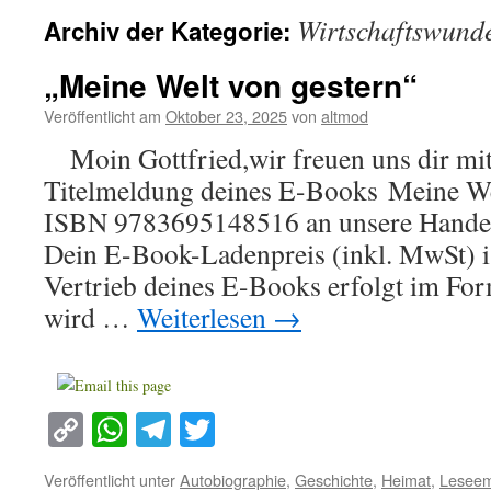
Wirtschaftswund
Archiv der Kategorie:
„Meine Welt von gestern“
Veröffentlicht am
Oktober 23, 2025
von
altmod
Moin Gottfried,wir freuen uns dir mitz
Titelmeldung deines E-Books Meine Wel
ISBN 9783695148516 an unsere Handelsp
Dein E-Book-Ladenpreis (inkl. MwSt) 
Vertrieb deines E-Books erfolgt im For
wird …
Weiterlesen
→
Copy
WhatsApp
Telegram
Twitter
Link
Veröffentlicht unter
Autobiographie
,
Geschichte
,
Heimat
,
Leseem