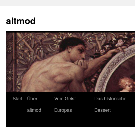
Zum
Inhalt
altmod
springen
Start
Über
Vom Geist
Das historische
altmod
Europas
Dessert