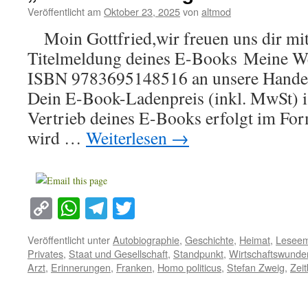
Veröffentlicht am
Oktober 23, 2025
von
altmod
Moin Gottfried,wir freuen uns dir mitz
Titelmeldung deines E-Books Meine Wel
ISBN 9783695148516 an unsere Handelsp
Dein E-Book-Ladenpreis (inkl. MwSt) 
Vertrieb deines E-Books erfolgt im For
wird …
Weiterlesen
→
Copy
WhatsApp
Telegram
Twitter
Link
Veröffentlicht unter
Autobiographie
,
Geschichte
,
Heimat
,
Leseem
Privates
,
Staat und Gesellschaft
,
Standpunkt
,
Wirtschaftswunde
Arzt
,
Erinnerungen
,
Franken
,
Homo politicus
,
Stefan Zweig
,
Zeit