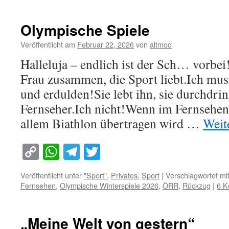
Olympische Spiele
Veröffentlicht am
Februar 22, 2026
von
altmod
Halleluja – endlich ist der Sch… vorbei!
Frau zusammen, die Sport liebt.Ich mus
und erdulden!Sie lebt ihn, sie durchdri
Fernseher.Ich nicht!Wenn im Fernsehen
allem Biathlon übertragen wird …
Weit
Copy
WhatsApp
Telegram
Twitter
Link
Veröffentlicht unter
"Sport"
,
Privates
,
Sport
|
Verschlagwortet mi
Fernsehen
,
Olympische Winterspiele 2026
,
ÖRR
,
Rückzug
|
6 K
„Meine Welt von gestern“