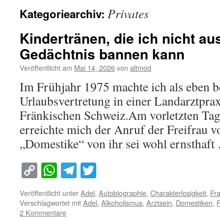
Privates
Kategoriearchiv:
Kindertränen, die ich nicht a
Gedächtnis bannen kann
Veröffentlicht am
Mai 14, 2026
von
altmod
Im Frühjahr 1975 machte ich als eben be
Urlaubsvertretung in einer Landarztprax
Fränkischen Schweiz.Am vorletzten Tag
erreichte mich der Anruf der Freifrau v
„Domestike“ von ihr sei wohl ernsthaf
Copy
WhatsApp
Telegram
Twitter
Link
Veröffentlicht unter
Adel
,
Autobiographie
,
Charakterlosigkeit
,
Fr
Verschlagwortet mit
Adel
,
Alkoholismus
,
Arztsein
,
Domestiken
,
F
2 Kommentare