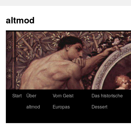
Zum
Inhalt
altmod
springen
Start
Über
Vom Geist
Das historische
altmod
Europas
Dessert