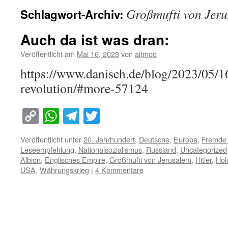
Großmufti von Jer
Schlagwort-Archiv:
Auch da ist was dran:
Veröffentlicht am
Mai 16, 2023
von
altmod
https://www.danisch.de/blog/2023/05/16
revolution/#more-57124
Copy
WhatsApp
Telegram
Twitter
Link
Veröffentlicht unter
20. Jahrhundert
,
Deutsche
,
Europa
,
Fremde
Leseempfehlung
,
Nationalsozialismus
,
Russland
,
Uncategorized
Albion
,
Englisches Empire
,
Großmufti von Jerusalem
,
Hitler
,
Hol
USA
,
Währungskrieg
|
4 Kommentare