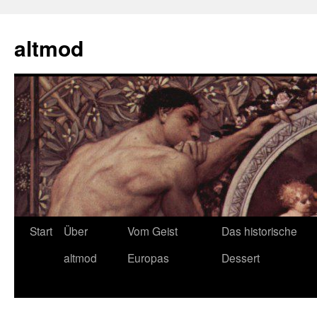
Zum
Inhalt
altmod
springen
Start
Über
Vom Geist
Das historische
altmod
Europas
Dessert