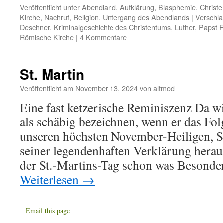
Link
Veröffentlicht unter
Abendland
,
Aufklärung
,
Blasphemie
,
Christe
Kirche
,
Nachruf
,
Religion
,
Untergang des Abendlands
|
Verschla
Deschner
,
Kriminalgeschichte des Christentums
,
Luther
,
Papst F
Römische Kirche
|
4 Kommentare
St. Martin
Veröffentlicht am
November 13, 2024
von
altmod
Eine fast ketzerische Reminiszenz Da w
als schäbig bezeichnen, wenn er das Fol
unseren höchsten November-Heiligen, St
seiner legendenhaften Verklärung herausl
der St.-Martins-Tag schon was Besond
Weiterlesen
→
Email this page