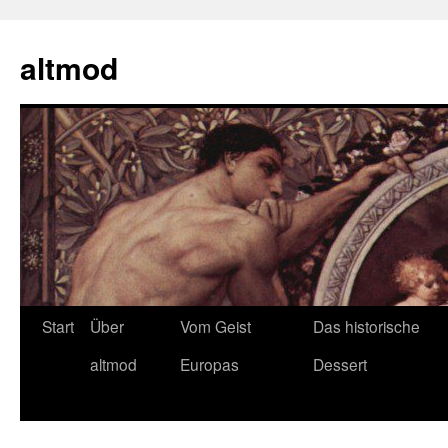
Zum
Inhalt
altmod
springen
Start
Über
Vom Geist
Das historische
altmod
Europas
Dessert