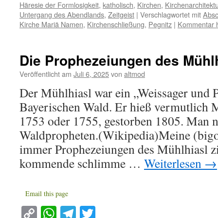
Häresie der Formlosigkeit
,
katholisch
,
Kirchen
,
Kirchenarchitektu
Untergang des Abendlands
,
Zeitgeist
|
Verschlagwortet mit
Absc
Kirche Mariä Namen
,
Kirchenschließung
,
Pegnitz
|
Kommentar h
Die Prophezeiungen des Mühlh
Veröffentlicht am
Juli 6, 2025
von
altmod
Der Mühlhiasl war ein „Weissager und 
Bayerischen Wald. Er hieß vermutlich 
1753 oder 1755, gestorben 1805. Man n
Waldpropheten.(Wikipedia)Meine (bigo
immer Prophezeiungen des Mühlhiasl zi
kommende schlimme …
Weiterlesen
→
Email this page
Copy
WhatsApp
Telegram
Twitter