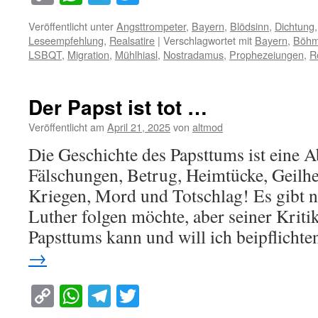
Link
Veröffentlicht unter
Angsttrompeter
,
Bayern
,
Blödsinn
,
Dichtung
Leseempfehlung
,
Realsatire
|
Verschlagwortet mit
Bayern
,
Böh
LSBQT
,
Migration
,
Mühlhiasl
,
Nostradamus
,
Prophezeiungen
,
R
Der Papst ist tot …
Veröffentlicht am
April 21, 2025
von
altmod
Die Geschichte des Papsttums ist eine 
Fälschungen, Betrug, Heimtücke, Geilhe
Kriegen, Mord und Totschlag! Es gibt ni
Luther folgen möchte, aber seiner Krit
Papsttums kann und will ich beipflich
→
Copy
WhatsApp
Telegram
Twitter