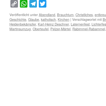
Copy
WhatsApp
Telegram
Twitter
Link
Veröffentlicht unter
Abendland
,
Brauchtum
,
Christliches
,
entkreu
Geschichte
,
Glaube
,
katholisch
,
Kirchen
|
Verschlagwortet mit
B
Heidenbekämpfer
,
Karl-Heinz Deschner
,
Laternenfest
,
Lichterfes
Martinsumzug
,
Oberteufel
,
Pelzer-Märtel
,
Rabimmel-Rabammel