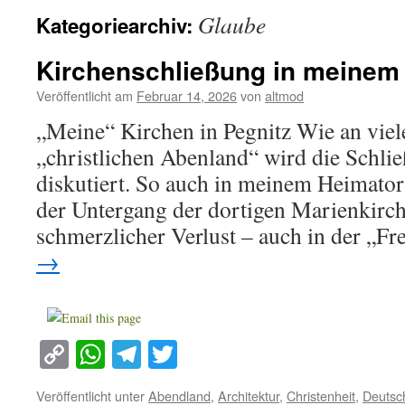
Glaube
Kategoriearchiv:
Kirchenschließung in meinem
Veröffentlicht am
Februar 14, 2026
von
altmod
„Meine“ Kirchen in Pegnitz Wie an viel
„christlichen Abenland“ wird die Schli
diskutiert. So auch in meinem Heimato
der Untergang der dortigen Marienkirch
schmerzlicher Verlust – auch in der „
→
Copy
WhatsApp
Telegram
Twitter
Link
Veröffentlicht unter
Abendland
,
Architektur
,
Christenheit
,
Deutsc