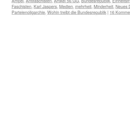
Ampel
,
Antifaschisten
,
Artikel 56 GG
,
Bundesrepublik
,
Einheitsf
Faschisten
,
Karl Jaspers
,
Medien
,
mehrheit
,
Minderheit
,
Neues 
Parteienoligarchie
,
Wohin treibt die Bundesrepublik
|
16 Komme