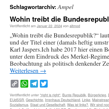
Ampel
Schlagwortarchiv:
Wohin treibt die Bundesrepubl
Veröffentlicht am
Januar 22, 2024
von
altmod
„Wohin treibt die Bundesrepublik?“ laut
und der Titel einer (damals heftig umstr
Karl Jaspers.Ich habe 2017 hier einen Be
unter dem Eindruck des Merkel-Regime
Beobachtung als politisch denkender Ze
Weiterlesen
→
Copy
WhatsApp
Telegram
Twitter
Link
Veröffentlicht unter
"right is right"
,
Bunte Republik
,
Bürgerkrieg
,
EUdSSR
,
Geschichte
,
Irrenhaus Deutschland
,
Linke
,
Mainstrea
Sozialismus
,
Staat und Gesellschaft
,
Was ist links?
,
Wir sind no