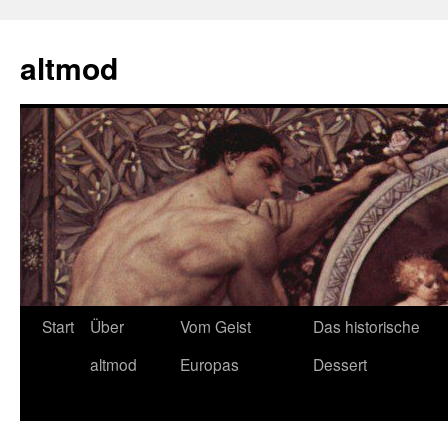
Zum
Inhalt
altmod
springen
Start
Über
Vom Geist
Das historische
altmod
Europas
Dessert