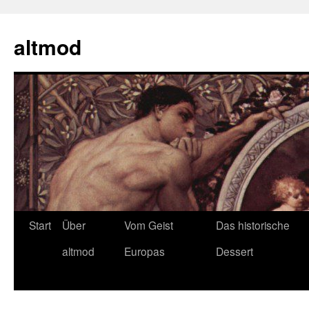
Zum
Inhalt
altmod
springen
Start
Über
Vom Geist
Das historische
altmod
Europas
Dessert