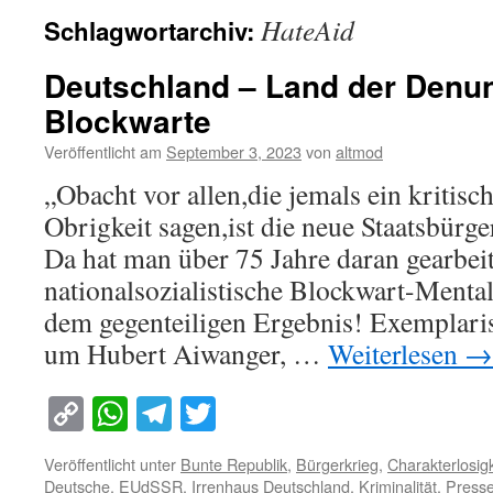
HateAid
Schlagwortarchiv:
Deutschland – Land der Denu
Blockwarte
Veröffentlicht am
September 3, 2023
von
altmod
„Obacht vor allen,die jemals ein kritisc
Obrigkeit sagen,ist die neue Staatsbürge
Da hat man über 75 Jahre daran gearbeit
nationalsozialistische Blockwart-Mental
dem gegenteiligen Ergebnis! Exemplari
um Hubert Aiwanger, …
Weiterlesen
→
Copy
WhatsApp
Telegram
Twitter
Link
Veröffentlicht unter
Bunte Republik
,
Bürgerkrieg
,
Charakterlosigk
Deutsche
,
EUdSSR
,
Irrenhaus Deutschland
,
Kriminalität
,
Press