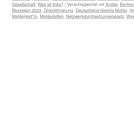
Gesellschaft
,
Was ist links?
|
Verschlagwortet mit
Arglist
,
Berline
Blockwart 2023
,
Delegitimierung
,
Deutschland bleiche Mutter
,
Ha
MeldeHeld*in
,
Meldestellen
,
Netzwerkdurchsetzungsgesetz
,
Weg