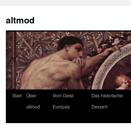
Zum
Inhalt
altmod
springen
Start
Über
Vom Geist
Das historische
altmod
Europas
Dessert