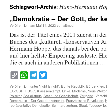
Hans-Hermann Ho
Schlagwort-Archiv:
„Demokratie – Der Gott, der ke
Veröffentlicht am
Mai 14, 2023
von
altmod
Das ist der Titel eines 2001 zuerst in 
Buches des „kulturell -konservativen A
Hermann Hoppe, das damals bei den pol
und hier hellste Empörung auslöste. Hie
die er auch in anderen Publikationen 
Copy
WhatsApp
Telegram
Twitter
Link
Veröffentlicht unter
"right is right"
,
Bunte Republik
,
Bürgerkrieg
,
EUdSSR
,
FDGO
,
Klasssenkampf
,
Linke
,
Moderne
,
Neue Welto
Politiker
,
Sozialismus
,
Staat und Gesellschaft
,
Zeitgeist
|
Verschl
Demokratie – Der Gott der keiner ist
,
Französische Revolution
,
H
repräsentative Demokratie
,
Schmarotzertum
,
Staat
,
Tocqueville