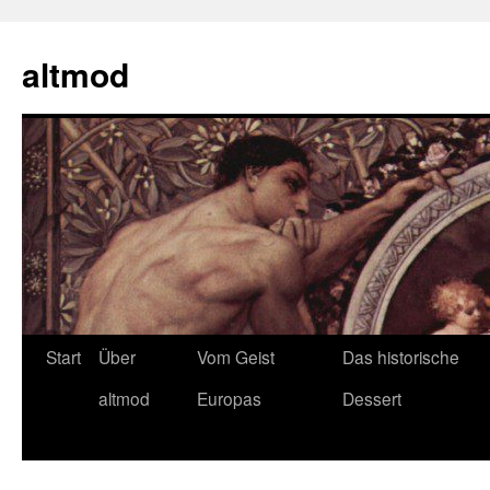
Zum
Inhalt
altmod
springen
Start
Über
Vom Geist
Das historische
altmod
Europas
Dessert