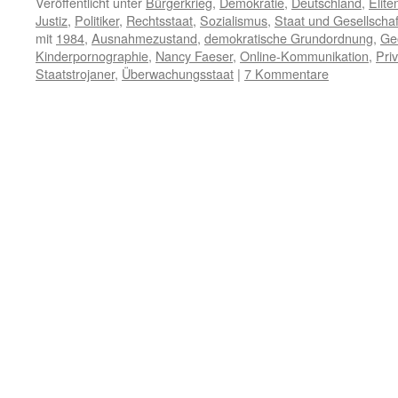
Veröffentlicht unter
Bürgerkrieg
,
Demokratie
,
Deutschland
,
Elite
Justiz
,
Politiker
,
Rechtsstaat
,
Sozialismus
,
Staat und Gesellschaf
mit
1984
,
Ausnahmezustand
,
demokratische Grundordnung
,
Ge
Kinderpornographie
,
Nancy Faeser
,
Online-Kommunikation
,
Pri
Staatstrojaner
,
Überwachungsstaat
|
7 Kommentare