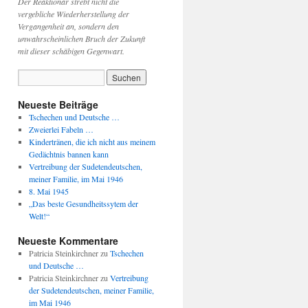
Der Reaktionär strebt nicht die
vergebliche Wiederherstellung der
Vergangenheit an, sondern den
unwahrscheinlichen Bruch der Zukunft
mit dieser schäbigen Gegenwart.
Neueste Beiträge
Tschechen und Deutsche …
Zweierlei Fabeln …
Kindertränen, die ich nicht aus meinem
Gedächtnis bannen kann
Vertreibung der Sudetendeutschen,
meiner Familie, im Mai 1946
8. Mai 1945
„Das beste Gesundheitssytem der
Welt!“
Neueste Kommentare
Patricia Steinkirchner
zu
Tschechen
und Deutsche …
Patricia Steinkirchner
zu
Vertreibung
der Sudetendeutschen, meiner Familie,
im Mai 1946