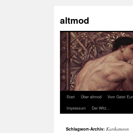
Zum
Inhalt
altmod
springen
Start
Über altmod
Vom Geist Eu
Impressum
Der Witz…
Karikaturen
Schlagwort-Archiv: