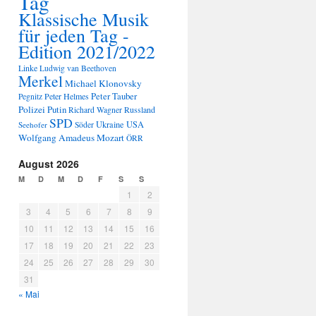
Tag
Klassische Musik
für jeden Tag -
Edition 2021/2022
Linke
Ludwig van Beethoven
Merkel
Michael Klonovsky
Peter Tauber
Peter Helmes
Pegnitz
Polizei
Putin
Russland
Richard Wagner
SPD
Ukraine
USA
Seehofer
Söder
Wolfgang Amadeus Mozart
ÖRR
August 2026
M
D
M
D
F
S
S
1
2
3
4
5
6
7
8
9
10
11
12
13
14
15
16
17
18
19
20
21
22
23
24
25
26
27
28
29
30
31
« Mai