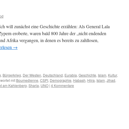
od
Ich will zunächst eine Geschichte erzählen: Als General Lala
 Zypern eroberte, waren bald 800 Jahre der „nicht endenden
d Afrika vergangen, in denen es bereits zu zahllosen,
erlesen
→
m
er
g
,
Bürgerkrieg
,
Der Westen
,
Deutschland
,
Eurabia
,
Geschichte
,
Islam
,
Kultur
,
wortet mit
Boumedienne
,
CSPI
,
Demographie
,
Habash
,
Hijra
,
Islam
,
Jihad
,
ht am Kahlenberg
,
Sharia
,
UNO
|
4 Kommentare