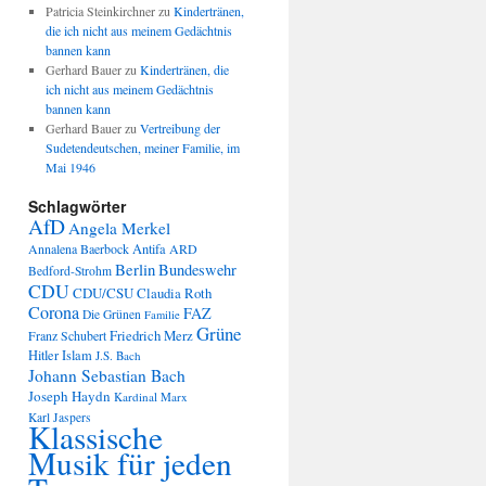
Patricia Steinkirchner
zu
Kindertränen,
die ich nicht aus meinem Gedächtnis
bannen kann
Gerhard Bauer
zu
Kindertränen, die
ich nicht aus meinem Gedächtnis
bannen kann
Gerhard Bauer
zu
Vertreibung der
Sudetendeutschen, meiner Familie, im
Mai 1946
Schlagwörter
AfD
Angela Merkel
Annalena Baerbock
Antifa
ARD
Berlin
Bundeswehr
Bedford-Strohm
CDU
CDU/CSU
Claudia Roth
Corona
FAZ
Die Grünen
Familie
Grüne
Friedrich Merz
Franz Schubert
Hitler
Islam
J.S. Bach
Johann Sebastian Bach
Joseph Haydn
Kardinal Marx
Karl Jaspers
Klassische
Musik für jeden