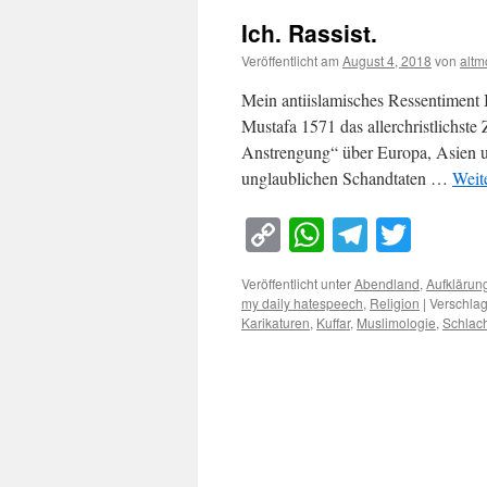
Ich. Rassist.
Veröffentlicht am
August 4, 2018
von
altm
Mein antiislamisches Ressentiment 
Mustafa 1571 das allerchristlichste
Anstrengung“ über Europa, Asien un
unglaublichen Schandtaten …
Weit
Copy
WhatsApp
Telegra
Twitt
Link
Veröffentlicht unter
Abendland
,
Aufklärun
my daily hatespeech
,
Religion
|
Verschlag
Karikaturen
,
Kuffar
,
Muslimologie
,
Schlac