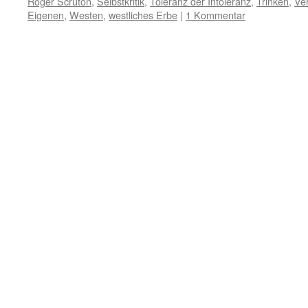
Roger Scruton
,
Selbstkritik
,
Toleranz der Intoleranz
,
Trinken
,
Ve
Eigenen
,
Westen
,
westliches Erbe
|
1 Kommentar