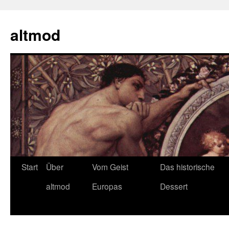
Zum
Inhalt
altmod
springen
Start
Über
Vom Geist
Das historische
altmod
Europas
Dessert