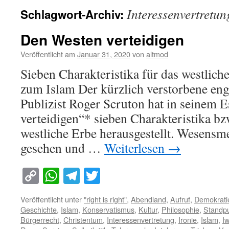
Interessenvertretun
Schlagwort-Archiv:
Den Westen verteidigen
Veröffentlicht am
Januar 31, 2020
von
altmod
Sieben Charakteristika für das westlich
zum Islam Der kürzlich verstorbene eng
Publizist Roger Scruton hat in seinem 
verteidigen“* sieben Charakteristika b
westliche Erbe herausgestellt. Wesensm
gesehen und …
Weiterlesen
→
Copy
WhatsApp
Telegram
Twitter
Link
Veröffentlicht unter
"right is right"
,
Abendland
,
Aufruf
,
Demokrati
Geschichte
,
Islam
,
Konservatismus
,
Kultur
,
Philosophie
,
Standp
Bürgerrecht
,
Christentum
,
Interessenvertretung
,
Ironie
,
Islam
,
Iw