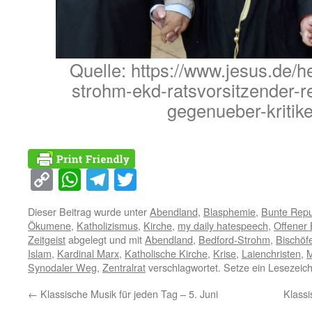
Quelle: https://www.jesus.de/h
strohm-ekd-ratsvorsitzender-re
gegenueber-kritike
Copy
WhatsApp
Telegram
Twitter
Link
Dieser Beitrag wurde unter
Abendland
,
Blasphemie
,
Bunte Repu
Ökumene
,
Katholizismus
,
Kirche
,
my daily hatespeech
,
Offener 
Zeitgeist
abgelegt und mit
Abendland
,
Bedford-Strohm
,
Bischöf
Islam
,
Kardinal Marx
,
Katholische Kirche
,
Krise
,
Laienchristen
,
M
Synodaler Weg
,
Zentralrat
verschlagwortet. Setze ein Lesezeic
←
Klassische Musik für jeden Tag – 5. Juni
Klassi