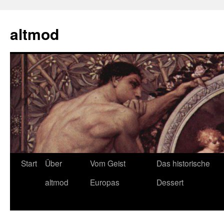
Zum
Inhalt
altmod
springen
Start
Über
Vom Geist
Das historische
altmod
Europas
Dessert