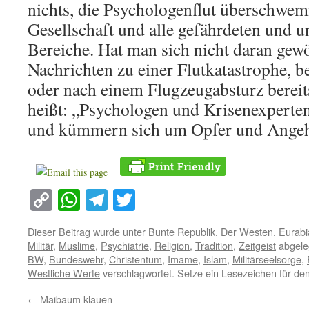
nichts, die Psychologenflut überschwe
Gesellschaft und alle gefährdeten und u
Bereiche. Hat man sich nicht daran gewö
Nachrichten zu einer Flutkatastrophe, 
oder nach einem Flugzeugabsturz bereit
heißt: „Psychologen und Krisenexperten 
und kümmern sich um Opfer und Angeh
Copy
WhatsApp
Telegram
Twitter
Link
Dieser Beitrag wurde unter
Bunte Republik
,
Der Westen
,
Eurabi
Militär
,
Muslime
,
Psychiatrie
,
Religion
,
Tradition
,
Zeitgeist
abgele
BW
,
Bundeswehr
,
Christentum
,
Imame
,
Islam
,
Militärseelsorge
,
Westliche Werte
verschlagwortet. Setze ein Lesezeichen für de
←
Maibaum klauen