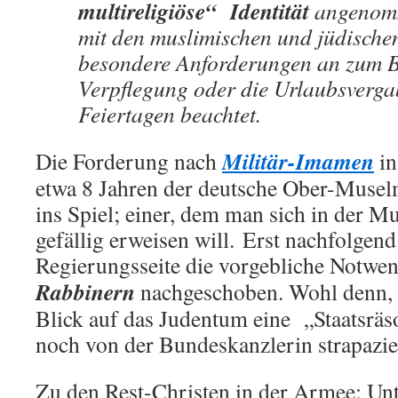
multireligiöse“
Identität
angenom
mit den muslimischen und jüdische
besondere Anforderungen an zum Be
Verpflegung oder die Urlaubsverga
Feiertagen beachtet.
Militär-Imamen
Die Forderung nach
in
etwa 8 Jahren der deutsche Ober-Mus
ins Spiel; einer, dem man sich in der M
gefällig erweisen will. Erst nachfolgen
Regierungsseite die vorgebliche Notwe
Rabbinern
nachgeschoben. Wohl denn, d
Blick auf das Judentum eine
„Staatsräs
noch von der Bundeskanzlerin strapazie
Zu den Rest-Christen in der Armee: Unt