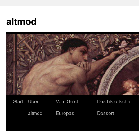
Zum
Inhalt
altmod
springen
Start
Über
Vom Geist
Das historische
altmod
Europas
Dessert