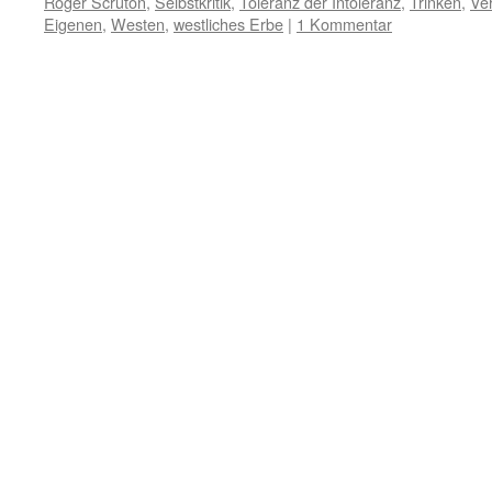
Roger Scruton
,
Selbstkritik
,
Toleranz der Intoleranz
,
Trinken
,
Ve
Eigenen
,
Westen
,
westliches Erbe
|
1 Kommentar