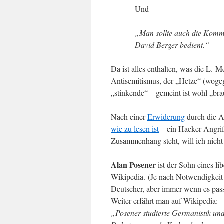
Und
„Man sollte auch die Komme
David Berger bedient.“
Da ist alles enthalten, was die L.-M
Antisemitismus, der „Hetze“ (woge
„stinkende“ – gemeint ist wohl „br
Nach einer
Erwiderung
durch die Au
wie zu lesen ist
– ein Hacker-Angriff
Zusammenhang steht, will ich nich
Alan Posener
ist der Sohn eines li
Wikipedia. (Je nach Notwendigkeit b
Deutscher, aber immer wenn es pass
Weiter erfährt man auf Wikipedia:
„Posener studierte Germanistik und