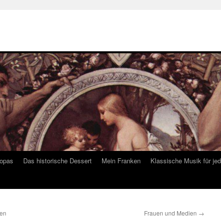
ropas
Das historische Dessert
Mein Franken
Klassische Musik für je
ren
Frauen und Medien
→