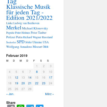
Tag
Klassische Musik
für jeden Tag -
Edition 2021/2022
Linke
Ludwig van Beethoven
Merkel
Michael Klonovsky
Peter Tauber
Peter Helmes
Pegnitz
Polizei
Putin
Russland
Richard Wagner
SPD
Ukraine
USA
Seehofer
Söder
Wolfgang Amadeus Mozart
ÖRR
Februar 2019
M
D
M
D
F
S
S
1
2
3
4
5
6
7
8
9
10
11
12
13
14
15
16
17
18
19
20
21
22
23
24
25
26
27
28
« Jan.
März »
Share