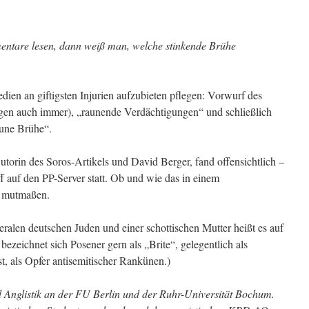
ntare lesen, dann weiß man, welche stinkende Brühe
edien an giftigsten Injurien aufzubieten pflegen: Vorwurf des
gen auch immer), „raunende Verdächtigungen“ und schließlich
aune Brühe“.
torin des Soros-Artikels und David Berger, fand offensichtlich –
 auf den PP-Server statt. Ob und wie das in einem
t mutmaßen.
beralen deutschen Juden und einer schottischen Mutter heißt es auf
ezeichnet sich Posener gern als „Brite“, gelegentlich als
t, als Opfer antisemitischer Rankünen.)
 Anglistik an der FU Berlin und der Ruhr-Universität Bochum.