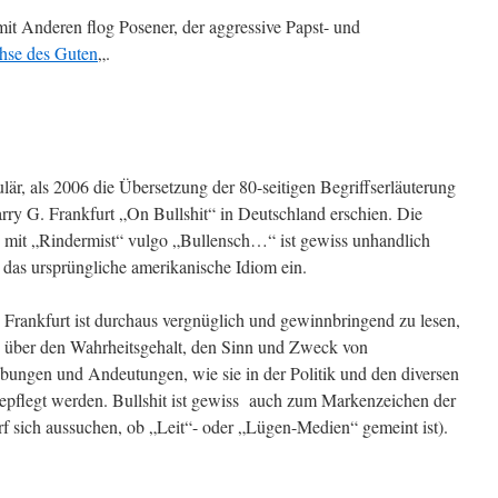
t Anderen flog Posener, der aggressive Papst- und
hse des Guten
„.
är, als 2006 die Übersetzung der 80-seitigen Begriffserläuterung
ry G. Frankfurt „On Bullshit“ in Deutschland erschien. Die
s mit „Rindermist“ vulgo „Bullensch…“ ist gewiss unhandlich
 das ursprüngliche amerikanische Idiom ein.
Frankfurt ist durchaus vergnüglich und gewinnbringend zu lesen,
n über den Wahrheitsgehalt, den Sinn und Zweck von
bungen und Andeutungen, wie sie in der Politik und den diversen
gepflegt werden. Bullshit ist gewiss auch zum Markenzeichen der
 sich aussuchen, ob „Leit“- oder „Lügen-Medien“ gemeint ist).