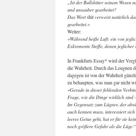
„Ist der Bullshitter seinem Wesen n
und unsauber gearbeitet?
Das Wort
shit
verweist natürlich da
gearbeitet.»
Weiter:
«Während heiße Luft: ein von jeglic
Exkremente Stoffe, denen jeglicher 
In Frankfurts Essay* wird der Vergl
die Wahrheit. Durch das Leugnen de
dagegen ist von der Wahrheit gänzlic
zu behaupten, was man gar nicht w
«Gerade in dieser fehlenden Verbin
Frage, wie die Dinge wirklich sind 
Im Gegensatz zum Lügner, der absi
auch kennen muss, interessiert sich
leeres Getue geht, hat er für sie ke
noch größere Gefahr als die Lüge
.“