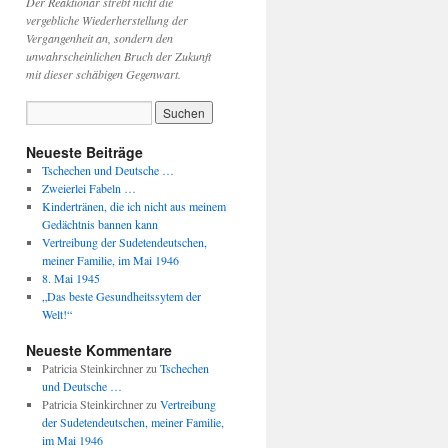
Der Reaktionär strebt nicht die
vergebliche Wiederherstellung der
Vergangenheit an, sondern den
unwahrscheinlichen Bruch der Zukunft
mit dieser schäbigen Gegenwart.
Neueste Beiträge
Tschechen und Deutsche …
Zweierlei Fabeln …
Kindertränen, die ich nicht aus meinem
Gedächtnis bannen kann
Vertreibung der Sudetendeutschen,
meiner Familie, im Mai 1946
8. Mai 1945
„Das beste Gesundheitssytem der
Welt!“
Neueste Kommentare
Patricia Steinkirchner
zu
Tschechen
und Deutsche …
Patricia Steinkirchner
zu
Vertreibung
der Sudetendeutschen, meiner Familie,
im Mai 1946