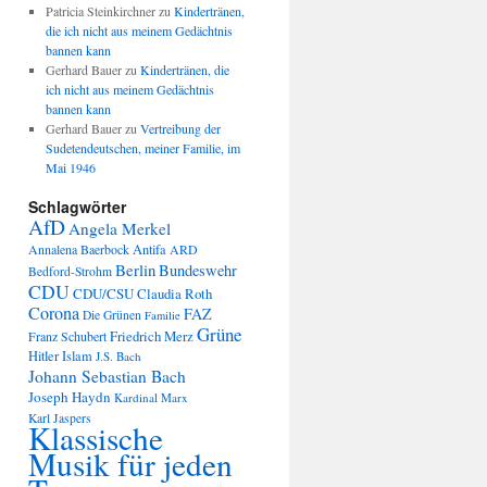
Patricia Steinkirchner
zu
Kindertränen,
die ich nicht aus meinem Gedächtnis
bannen kann
Gerhard Bauer
zu
Kindertränen, die
ich nicht aus meinem Gedächtnis
bannen kann
Gerhard Bauer
zu
Vertreibung der
Sudetendeutschen, meiner Familie, im
Mai 1946
Schlagwörter
AfD
Angela Merkel
Annalena Baerbock
Antifa
ARD
Berlin
Bundeswehr
Bedford-Strohm
CDU
CDU/CSU
Claudia Roth
Corona
FAZ
Die Grünen
Familie
Grüne
Friedrich Merz
Franz Schubert
Hitler
Islam
J.S. Bach
Johann Sebastian Bach
Joseph Haydn
Kardinal Marx
Karl Jaspers
Klassische
Musik für jeden