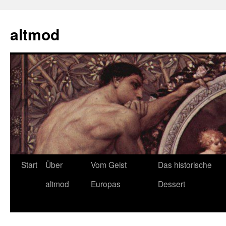
Zum
Inhalt
altmod
springen
Start
Über
Vom Geist
Das historische
altmod
Europas
Dessert