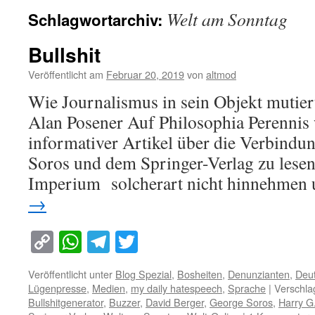
Welt am Sonntag
Schlagwortarchiv:
Bullshit
Veröffentlicht am
Februar 20, 2019
von
altmod
Wie Journalismus in sein Objekt mutier
Alan Posener Auf Philosophia Perennis 
informativer Artikel über die Verbind
Soros und dem Springer-Verlag zu lesen
Imperium solcherart nicht hinnehmen
→
Copy
WhatsApp
Telegram
Twitter
Link
Veröffentlicht unter
Blog Spezial
,
Bosheiten
,
Denunzianten
,
Deu
Lügenpresse
,
Medien
,
my daily hatespeech
,
Sprache
|
Verschla
Bullshitgenerator
,
Buzzer
,
David Berger
,
George Soros
,
Harry G.