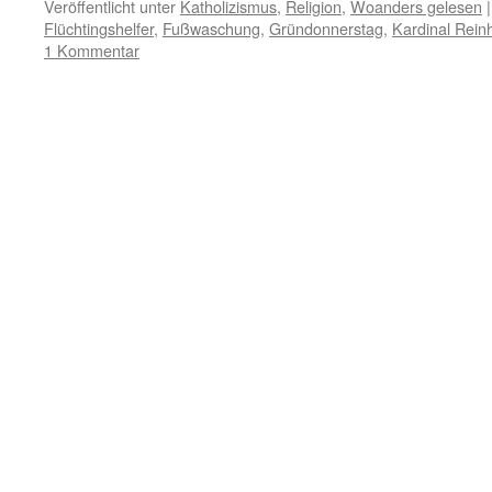
Veröffentlicht unter
Katholizismus
,
Religion
,
Woanders gelesen
|
Flüchtingshelfer
,
Fußwaschung
,
Gründonnerstag
,
Kardinal Rein
1 Kommentar