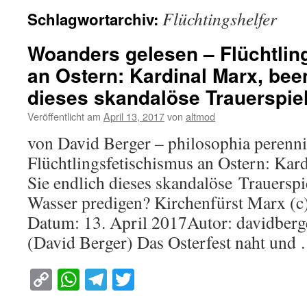
Flüchtingshelfer
Schlagwortarchiv:
Woanders gelesen – Flüchtlin
an Ostern: Kardinal Marx, bee
dieses skandalöse Trauerspiel
Veröffentlicht am
April 13, 2017
von
altmod
von David Berger – philosophia peren
Flüchtlingsfetischismus an Ostern: Kar
Sie endlich dieses skandalöse Trauerspi
Wasser predigen? Kirchenfürst Marx (c
Datum: 13. April 2017Autor: davidbe
(David Berger) Das Osterfest naht und
Copy
WhatsApp
Telegram
Twitter
Link