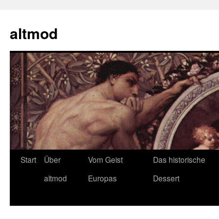
Zum
Inhalt
altmod
springen
Start
Über
Vom Geist
Das historische
altmod
Europas
Dessert