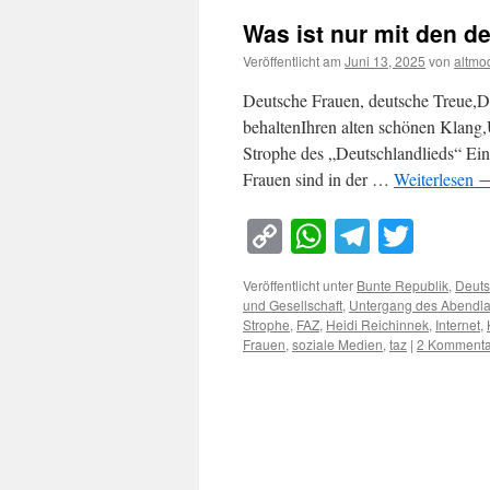
Was ist nur mit den d
Veröffentlicht am
Juni 13, 2025
von
altmo
Deutsche Frauen, deutsche Treue,D
behaltenIhren alten schönen Klang
Strophe des „Deutschlandlieds“ Ein
Frauen sind in der …
Weiterlesen
Copy
WhatsApp
Telegra
Twitt
Link
Veröffentlicht unter
Bunte Republik
,
Deut
und Gesellschaft
,
Untergang des Abendl
Strophe
,
FAZ
,
Heidi Reichinnek
,
Internet
,
Frauen
,
soziale Medien
,
taz
|
2 Kommenta