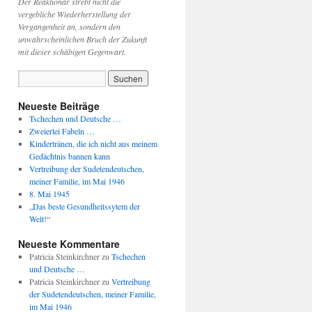
Der Reaktionär strebt nicht die
vergebliche Wiederherstellung der
Vergangenheit an, sondern den
unwahrscheinlichen Bruch der Zukunft
mit dieser schäbigen Gegenwart.
Neueste Beiträge
Tschechen und Deutsche …
Zweierlei Fabeln …
Kindertränen, die ich nicht aus meinem
Gedächtnis bannen kann
Vertreibung der Sudetendeutschen,
meiner Familie, im Mai 1946
8. Mai 1945
„Das beste Gesundheitssytem der
Welt!“
Neueste Kommentare
Patricia Steinkirchner
zu
Tschechen
und Deutsche …
Patricia Steinkirchner
zu
Vertreibung
der Sudetendeutschen, meiner Familie,
im Mai 1946