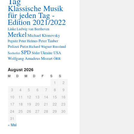
Tag
Klassische Musik
für jeden Tag -
Edition 2021/2022
Linke
Ludwig van Beethoven
Merkel
Michael Klonovsky
Peter Tauber
Peter Helmes
Pegnitz
Polizei
Putin
Russland
Richard Wagner
SPD
Ukraine
USA
Seehofer
Söder
Wolfgang Amadeus Mozart
ÖRR
August 2026
M
D
M
D
F
S
S
1
2
3
4
5
6
7
8
9
10
11
12
13
14
15
16
17
18
19
20
21
22
23
24
25
26
27
28
29
30
31
« Mai