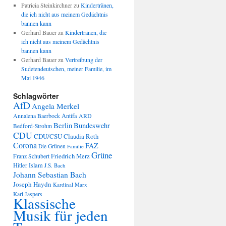
Patricia Steinkirchner
zu
Kindertränen,
die ich nicht aus meinem Gedächtnis
bannen kann
Gerhard Bauer
zu
Kindertränen, die
ich nicht aus meinem Gedächtnis
bannen kann
Gerhard Bauer
zu
Vertreibung der
Sudetendeutschen, meiner Familie, im
Mai 1946
Schlagwörter
AfD
Angela Merkel
Annalena Baerbock
Antifa
ARD
Berlin
Bundeswehr
Bedford-Strohm
CDU
CDU/CSU
Claudia Roth
Corona
FAZ
Die Grünen
Familie
Grüne
Friedrich Merz
Franz Schubert
Hitler
Islam
J.S. Bach
Johann Sebastian Bach
Joseph Haydn
Kardinal Marx
Karl Jaspers
Klassische
Musik für jeden