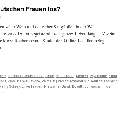
eutschen Frauen los?
d
eutscher Wein und deutscher SangSollen in der Welt
,Uns zu edler Tat begeisternUnser ganzes Leben lang … Zweite
e kurze Recherche auf X oder den Online-Postillen belegt,
→
m
er
sche
,
Irrenhaus Deutschland
,
Linke
,
Mainstream
,
Medien
,
Psychiatrie
,
Staat
ands
,
Was ist links?
,
Woke
,
Zeitgeist
|
Verschlagwortet mit
Deutschlandlied 2.
Kathy Schrey
,
Linke Frauen
,
Nietzsche
,
Sarah Bosetti
,
Schwachsinn der
re