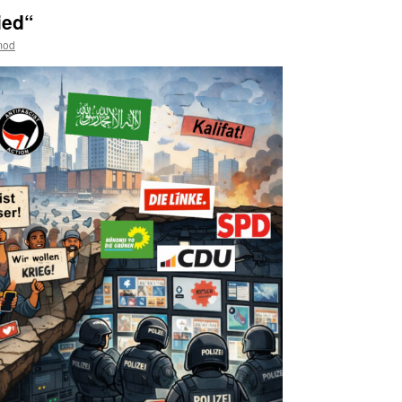
ied“
mod