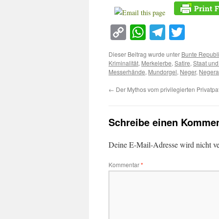
Copy
WhatsApp
Telegra
Twitt
Link
Dieser Beitrag wurde unter
Bunte Republ
Kriminalität
,
Merkelerbe
,
Satire
,
Staat und
Messerhände
,
Mundorgel
,
Neger
,
Negera
←
Der Mythos vom privilegierten Privatpa
Schreibe einen Kommen
Deine E-Mail-Adresse wird nicht ver
Kommentar
*