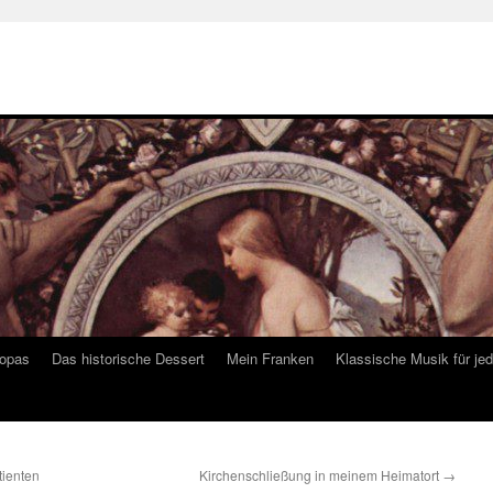
ropas
Das historische Dessert
Mein Franken
Klassische Musik für je
tienten
Kirchenschließung in meinem Heimatort
→