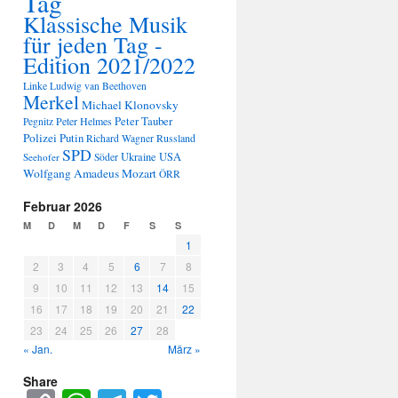
Tag
Klassische Musik
für jeden Tag -
Edition 2021/2022
Linke
Ludwig van Beethoven
Merkel
Michael Klonovsky
Peter Tauber
Peter Helmes
Pegnitz
Polizei
Putin
Russland
Richard Wagner
SPD
Ukraine
USA
Seehofer
Söder
Wolfgang Amadeus Mozart
ÖRR
Februar 2026
M
D
M
D
F
S
S
1
2
3
4
5
6
7
8
9
10
11
12
13
14
15
16
17
18
19
20
21
22
23
24
25
26
27
28
« Jan.
März »
Share