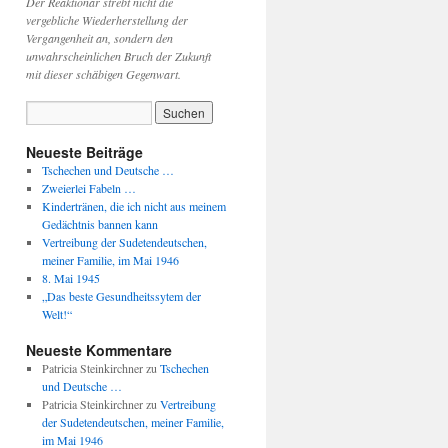
Der Reaktionär strebt nicht die
vergebliche Wiederherstellung der
Vergangenheit an, sondern den
unwahrscheinlichen Bruch der Zukunft
mit dieser schäbigen Gegenwart.
Neueste Beiträge
Tschechen und Deutsche …
Zweierlei Fabeln …
Kindertränen, die ich nicht aus meinem
Gedächtnis bannen kann
Vertreibung der Sudetendeutschen,
meiner Familie, im Mai 1946
8. Mai 1945
„Das beste Gesundheitssytem der
Welt!“
Neueste Kommentare
Patricia Steinkirchner
zu
Tschechen
und Deutsche …
Patricia Steinkirchner
zu
Vertreibung
der Sudetendeutschen, meiner Familie,
im Mai 1946