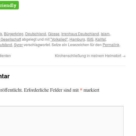
m
er
ik
,
Bürgerkrieg
,
Deutschland
,
Glosse
,
Irrenhaus Deutschland
,
Islam
,
 Gesellschaft
abgelegt und mit
"Volkslied"
,
Hamburg
,
ISIS
,
Kalifat
,
ufstand
,
Syrer
verschlagwortet. Setze ein Lesezeichen für den
Permalink
.
tienten
Kirchenschließung in meinem Heimatort
→
tar
*
öffentlicht.
Erforderliche Felder sind mit
markiert