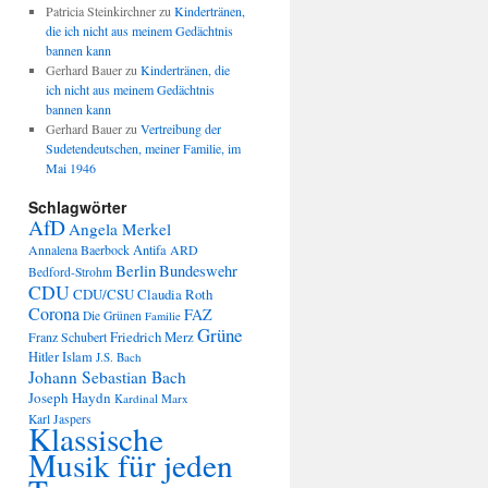
Patricia Steinkirchner
zu
Kindertränen,
die ich nicht aus meinem Gedächtnis
bannen kann
Gerhard Bauer
zu
Kindertränen, die
ich nicht aus meinem Gedächtnis
bannen kann
Gerhard Bauer
zu
Vertreibung der
Sudetendeutschen, meiner Familie, im
Mai 1946
Schlagwörter
AfD
Angela Merkel
Annalena Baerbock
Antifa
ARD
Berlin
Bundeswehr
Bedford-Strohm
CDU
CDU/CSU
Claudia Roth
Corona
FAZ
Die Grünen
Familie
Grüne
Friedrich Merz
Franz Schubert
Hitler
Islam
J.S. Bach
Johann Sebastian Bach
Joseph Haydn
Kardinal Marx
Karl Jaspers
Klassische
Musik für jeden