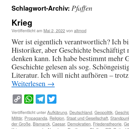
Pfaffen
Schlagwort-Archiv:
Krieg
Veröffentlicht am
Mai 2, 2022
von
altmod
Wer ist eigentlich verantwortlich? Ich bi
Historiker, aber Geschichte beschäftigt m
denken kann. Ich habe bestimmt mehr G
Geschichte gelesen als sog. Schöngeisti
Literatur. Ich will nicht aufhören – tro
Weiterlesen
→
Copy
WhatsApp
Telegram
Twitter
Link
Veröffentlicht unter
Aufklärung
,
Deutschland
,
Geopolitik
,
Geschi
Militär
,
Propaganda
,
Religion
,
Staat und Gesellschaft
,
Standpun
der Große
,
Bismarck
,
Caesar
,
Demokratien
,
Friedenstheorie
,
Ge