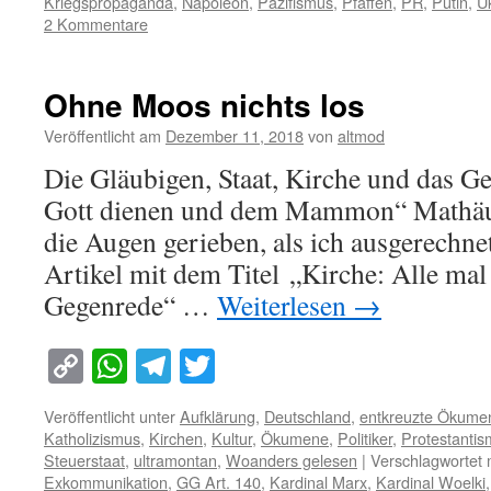
Kriegspropaganda
,
Napoleon
,
Pazifismus
,
Pfaffen
,
PR
,
Putin
,
U
2 Kommentare
Ohne Moos nichts los
Veröffentlicht am
Dezember 11, 2018
von
altmod
Die Gläubigen, Staat, Kirche und das G
Gott dienen und dem Mammon“ Mathäu
die Augen gerieben, als ich ausgerechnet
Artikel mit dem Titel „Kirche: Alle mal
Gegenrede“ …
Weiterlesen
→
Copy
WhatsApp
Telegram
Twitter
Link
Veröffentlicht unter
Aufklärung
,
Deutschland
,
entkreuzte Ökume
Katholizismus
,
Kirchen
,
Kultur
,
Ökumene
,
Politiker
,
Protestanti
Steuerstaat
,
ultramontan
,
Woanders gelesen
|
Verschlagwortet 
Exkommunikation
,
GG Art. 140
,
Kardinal Marx
,
Kardinal Woelki