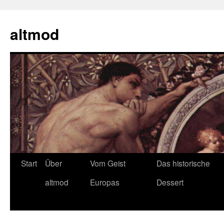
Zum
Inhalt
altmod
springen
Start
Über
Vom Geist
Das historische
altmod
Europas
Dessert