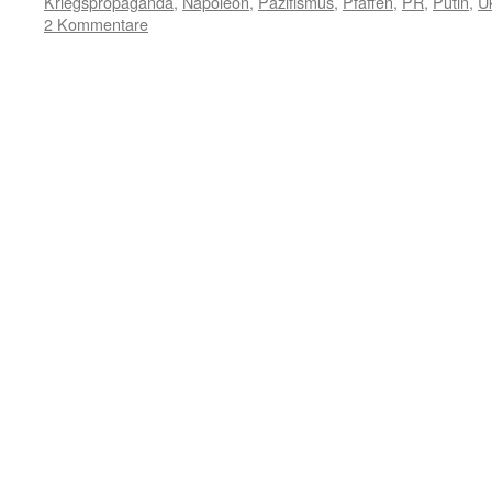
Kriegspropaganda
,
Napoleon
,
Pazifismus
,
Pfaffen
,
PR
,
Putin
,
U
2 Kommentare