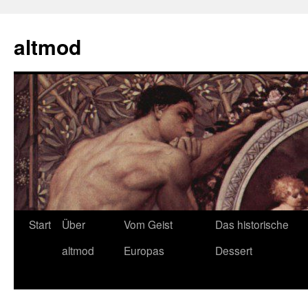
Zum
Inhalt
altmod
springen
Start
Über
Vom Geist
Das historische
altmod
Europas
Dessert