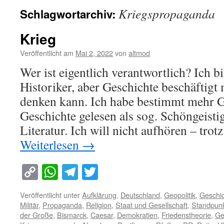
Kriegspropaganda
Schlagwortarchiv:
Krieg
Veröffentlicht am
Mai 2, 2022
von
altmod
Wer ist eigentlich verantwortlich? Ich bi
Historiker, aber Geschichte beschäftigt m
denken kann. Ich habe bestimmt mehr G
Geschichte gelesen als sog. Schöngeisti
Literatur. Ich will nicht aufhören – tro
Weiterlesen
→
Copy
WhatsApp
Telegram
Twitter
Link
Veröffentlicht unter
Aufklärung
,
Deutschland
,
Geopolitik
,
Geschi
Militär
,
Propaganda
,
Religion
,
Staat und Gesellschaft
,
Standpun
der Große
,
Bismarck
,
Caesar
,
Demokratien
,
Friedenstheorie
,
Ge