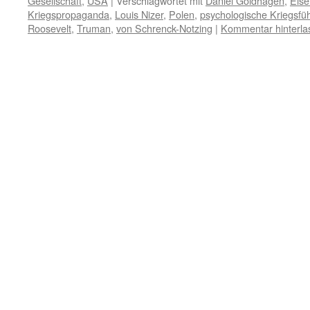
Gesellschaft
,
USA
|
Verschlagwortet mit
Daniel Goldhagen
,
Eis
Kriegspropaganda
,
Louis Nizer
,
Polen
,
psychologische Kriegsfü
Roosevelt
,
Truman
,
von Schrenck-Notzing
|
Kommentar hinterla