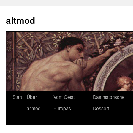
Zum
Inhalt
altmod
springen
Start
Über
Vom Geist
Das historische
altmod
Europas
Dessert