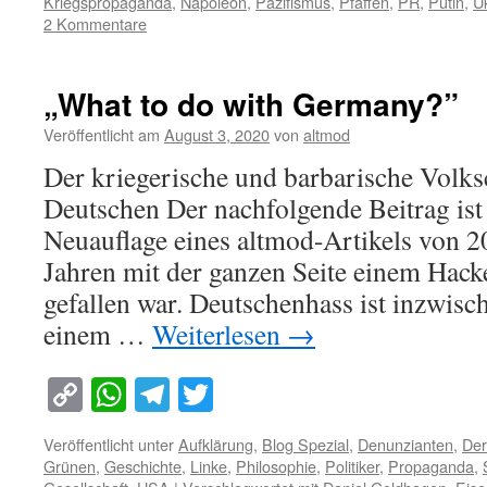
Kriegspropaganda
,
Napoleon
,
Pazifismus
,
Pfaffen
,
PR
,
Putin
,
U
2 Kommentare
„What to do with Germany?”
Veröffentlicht am
August 3, 2020
von
altmod
Der kriegerische und barbarische Volks
Deutschen Der nachfolgende Beitrag ist
Neuauflage eines altmod-Artikels von 20
Jahren mit der ganzen Seite einem Hack
gefallen war. Deutschenhass ist inzwis
einem …
Weiterlesen
→
Copy
WhatsApp
Telegram
Twitter
Link
Veröffentlicht unter
Aufklärung
,
Blog Spezial
,
Denunzianten
,
Der
Grünen
,
Geschichte
,
Linke
,
Philosophie
,
Politiker
,
Propaganda
,