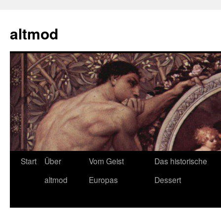
Zum
Inhalt
altmod
springen
Start
Über
Vom Geist
Das historische
altmod
Europas
Dessert