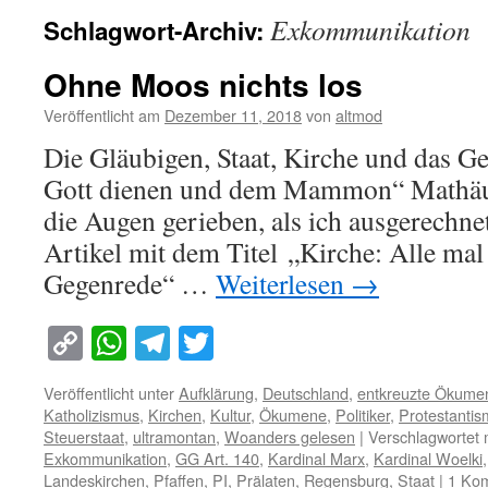
Exkommunikation
Schlagwort-Archiv:
Ohne Moos nichts los
Veröffentlicht am
Dezember 11, 2018
von
altmod
Die Gläubigen, Staat, Kirche und das G
Gott dienen und dem Mammon“ Mathäu
die Augen gerieben, als ich ausgerechnet
Artikel mit dem Titel „Kirche: Alle mal
Gegenrede“ …
Weiterlesen
→
Copy
WhatsApp
Telegram
Twitter
Link
Veröffentlicht unter
Aufklärung
,
Deutschland
,
entkreuzte Ökume
Katholizismus
,
Kirchen
,
Kultur
,
Ökumene
,
Politiker
,
Protestanti
Steuerstaat
,
ultramontan
,
Woanders gelesen
|
Verschlagwortet 
Exkommunikation
,
GG Art. 140
,
Kardinal Marx
,
Kardinal Woelki
Landeskirchen
,
Pfaffen
,
PI
,
Prälaten
,
Regensburg
,
Staat
|
1 Ko