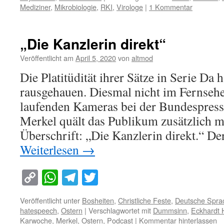
Mediziner
,
Mikrobiologie
,
RKI
,
Virologe
|
1 Kommentar
„Die Kanzlerin direkt“
Veröffentlicht am
April 5, 2020
von
altmod
Die Platitüdität ihrer Sätze in Serie Da 
rausgehauen. Diesmal nicht im Fernsehe
laufenden Kameras bei der Bundespress
Merkel quält das Publikum zusätzlich mi
Überschrift: „Die Kanzlerin direkt.“ D
Weiterlesen
→
Copy
WhatsApp
Telegram
Twitter
Link
Veröffentlicht unter
Bosheiten
,
Christliche Feste
,
Deutsche Spra
hatespeech
,
Ostern
|
Verschlagwortet mit
Dummsinn
,
Eckhardt 
Karwoche
,
Merkel
,
Ostern
,
Podcast
|
Kommentar hinterlassen