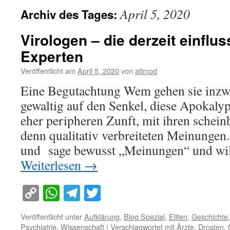
April 5, 2020
Archiv des Tages:
Virologen – die derzeit einflu
Experten
Veröffentlicht am
April 5, 2020
von
altmod
Eine Begutachtung Wem gehen sie inzw
gewaltig auf den Senkel, diese Apokalypt
eher peripheren Zunft, mit ihren schein
denn qualitativ verbreiteten Meinungen.
und sage bewusst „Meinungen“ und wil
Weiterlesen
→
Copy
WhatsApp
Telegram
Twitter
Link
Veröffentlicht unter
Aufklärung
,
Blog Spezial
,
Eliten
,
Geschichte
Psychiatrie
,
Wissenschaft
|
Verschlagwortet mit
Ärzte
,
Drosten
,