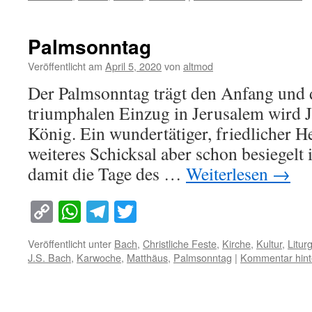
Palmsonntag
Veröffentlicht am
April 5, 2020
von
altmod
Der Palmsonntag trägt den Anfang und 
triumphalen Einzug in Jerusalem wird Je
König. Ein wundertätiger, friedlicher H
weiteres Schicksal aber schon besiegelt
damit die Tage des …
Weiterlesen
→
Copy
WhatsApp
Telegram
Twitter
Link
Veröffentlicht unter
Bach
,
Christliche Feste
,
Kirche
,
Kultur
,
Litur
J.S. Bach
,
Karwoche
,
Matthäus
,
Palmsonntag
|
Kommentar hint