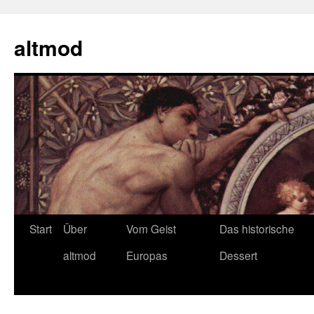
Zum
Inhalt
altmod
springen
Start
Über
Vom Geist
Das historische
altmod
Europas
Dessert